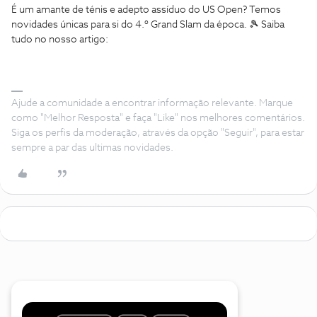
É um amante de ténis e adepto assíduo do US Open? Temos
novidades únicas para si do 4.º Grand Slam da época. 🎾 Saiba
tudo no nosso artigo:
Ajude a comunidade a encontrar informação relevante. Marque
como "Melhor Resposta" e faça "Like" nos melhores comentários.
Siga os perfis da moderação, através da opção "Seguir", para estar
sempre a par das ultimas novidades.