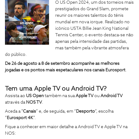
O US Open 2024, um dos torneios mais
prestigiados do Grand Slam, promete
reunir os maiores talentos do tênis
mundial em nova iorque. Realizado no
icônico USTA Billie Jean King National
Tennis Center, o evento destaca-se não
apenas pela intensidade das partidas,
mas também pela vibrante atmosfera
do público.
De 26 de agosto a 8 de setembro acompanhe as melhores
jogadas e os pontos mais espetaculares nos canais Eurosport
.
Tem uma Apple TV ou Android TV?
Assista ao
US Open
também na sua
Apple TV
ou
Android TV
através da
NOS TV
.
Aceda a "
Canais
” e, de seguida, em “
Desporto
”, escolha
“
Eurosport 4K
“.
Fique a conhecer em maior detalhe a Android TV e Apple TV na
NOS: