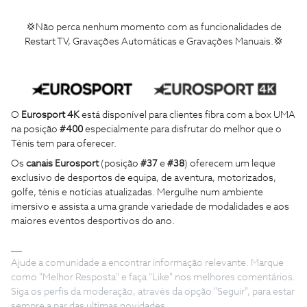
💢Não perca nenhum momento com as funcionalidades de
Restart TV, Gravações Automáticas e Gravações Manuais.💢
O
Eurosport 4K
está disponível para clientes fibra com a box UMA
na posição
#400
especialmente para disfrutar do melhor que o
Ténis tem para oferecer.
Os
canais Eurosport
(posição
#37
e
#38
) oferecem um leque
exclusivo de desportos de equipa, de aventura, motorizados,
golfe, ténis e notícias atualizadas. Mergulhe num ambiente
imersivo e assista a uma grande variedade de modalidades e aos
maiores eventos desportivos do ano.
Ajude a comunidade a encontrar informação relevante. Marque
como "Melhor Resposta" e faça "Like" nos melhores comentários.
Siga os perfis da moderação, através da opção "Seguir", para estar
sempre a par das ultimas novidades.