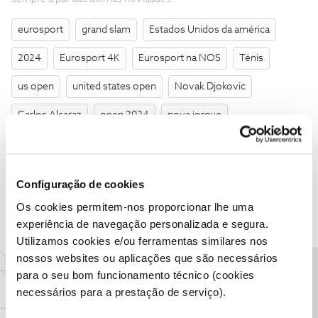
eurosport
grand slam
Estados Unidos da américa
2024
Eurosport 4K
Eurosport na NOS
Ténis
us open
united states open
Novak Djokovic
Carlos Alcaraz
open 2024
nova iorque
Henrique Rocha
Nova York
New York
Alexander Zverev
US Open 2024
Configuração de cookies
Os cookies permitem-nos proporcionar lhe uma
7 pessoas gostaram
M
experiência de navegação personalizada e segura.
Utilizamos cookies e/ou ferramentas similares nos
nossos websites ou aplicações que são necessários
Precisa de ajuda?
para o seu bom funcionamento técnico (cookies
Mais antigos primeiro
2 Comentários
necessários para a prestação de serviço).