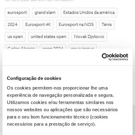
eurosport
grand slam
Estados Unidos da américa
2024
Eurosport 4K
Eurosport na NOS
Ténis
us open
united states open
Novak Djokovic
Carlos Alcaraz
open 2024
nova iorque
Henrique Rocha
Nova York
New York
Alexander Zverev
US Open 2024
Configuração de cookies
Os cookies permitem-nos proporcionar lhe uma
7 pessoas gostaram
M
experiência de navegação personalizada e segura.
Utilizamos cookies e/ou ferramentas similares nos
nossos websites ou aplicações que são necessários
Precisa de ajuda?
para o seu bom funcionamento técnico (cookies
Mais antigos primeiro
2 Comentários
necessários para a prestação de serviço).