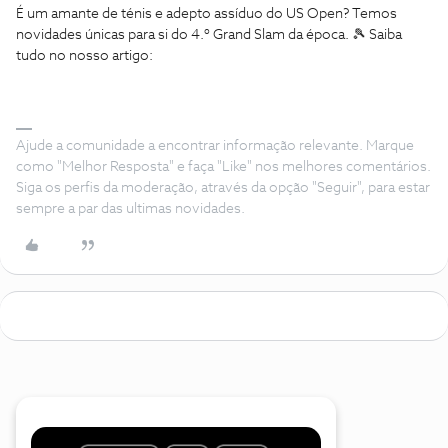
É um amante de ténis e adepto assíduo do US Open? Temos
novidades únicas para si do 4.º Grand Slam da época. 🎾 Saiba
tudo no nosso artigo:
Ajude a comunidade a encontrar informação relevante. Marque
como "Melhor Resposta" e faça "Like" nos melhores comentários.
Siga os perfis da moderação, através da opção "Seguir", para estar
sempre a par das ultimas novidades.