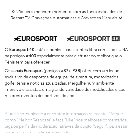
💢Não perca nenhum momento com as funcionalidades de
Restart TV, Gravações Automáticas e Gravações Manuais.💢
O
Eurosport 4K
está disponível para clientes fibra com a box UMA
na posição
#400
especialmente para disfrutar do melhor que o
Ténis tem para oferecer.
Os
canais Eurosport
(posição
#37
e
#38
) oferecem um leque
exclusivo de desportos de equipa, de aventura, motorizados,
golfe, ténis e notícias atualizadas. Mergulhe num ambiente
imersivo e assista a uma grande variedade de modalidades e aos
maiores eventos desportivos do ano.
Ajude a comunidade a encontrar informação relevante. Marque
como "Melhor Resposta" e faça "Like" nos melhores comentários.
Siga os perfis da moderação, através da opção "Seguir", para estar
sempre a par das ultimas novidades.