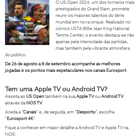
O US Open 2024, um dos torneios mais
prestigiados do Grand Slam, promete
reunir os maiores talentos do tênis
mundial em nova iorque. Realizado no
icônico USTA Billie Jean King National
Tennis Center, o evento destaca-se não
apenas pela intensidade das partidas,
mas também pela vibrante atmosfera
do público.
De 26 de agosto a 8 de setembro acompanhe as melhores
jogadas e os pontos mais espetaculares nos canais Eurosport
.
Tem uma Apple TV ou Android TV?
Assista ao
US Open
também na sua
Apple TV
ou
Android TV
através da
NOS TV
.
Aceda a "
Canais
” e, de seguida, em “
Desporto
”, escolha
“
Eurosport 4K
“.
Fique a conhecer em maior detalhe a Android TV e Apple TV na
NOS: