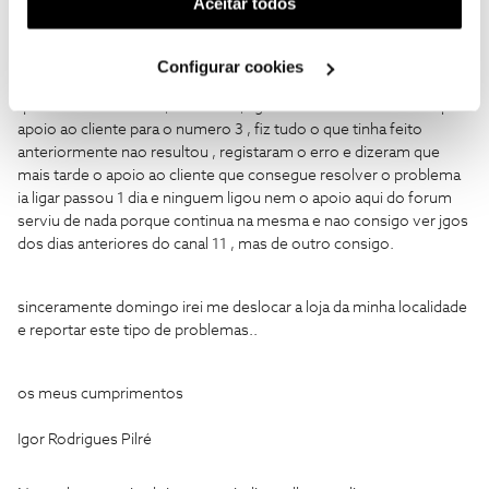
Aceitar todos
de casa começa a fazer sinais e depois a chamada cai e agora o
utilização dos cookies clicando em "
Configurar
telefone da minha mae nao conhece o Cartao SIM dela que e da
Cookies
".
NOS , tal como o meu ?
Configurar cookies
Em relaçao ao Erro 1001 telefonei duas vezes a primeira pensei
que ficasse resolvida , nao ficou , liguei novamente desta vez po
apoio ao cliente para o numero 3 , fiz tudo o que tinha feito
anteriormente nao resultou , registaram o erro e dizeram que
mais tarde o apoio ao cliente que consegue resolver o problema
ia ligar passou 1 dia e ninguem ligou nem o apoio aqui do forum
serviu de nada porque continua na mesma e nao consigo ver jgos
dos dias anteriores do canal 11 , mas de outro consigo.
sinceramente domingo irei me deslocar a loja da minha localidade
e reportar este tipo de problemas..
os meus cumprimentos
Igor Rodrigues Pilré