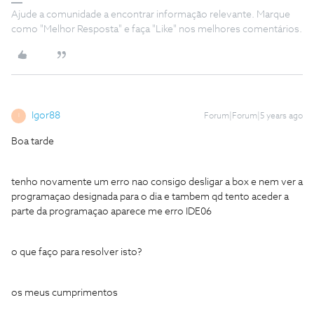
Ajude a comunidade a encontrar informação relevante. Marque
como "Melhor Resposta" e faça "Like" nos melhores comentários.
Igor88
Forum|Forum|5 years ago
I
Boa tarde
tenho novamente um erro nao consigo desligar a box e nem ver a
programaçao designada para o dia e tambem qd tento aceder a
parte da programaçao aparece me erro IDE06
o que faço para resolver isto?
os meus cumprimentos