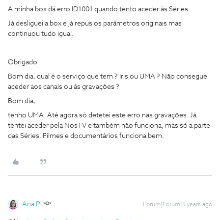
A minha box dá erro ID1001 quando tento aceder às Séries.
Já desliguei a box e já repus os parâmetros originais mas
continuou tudo igual.
Obrigado
Bom dia, qual é o serviço que tem ? Iris ou UMA ? Não consegue
aceder aos canais ou às gravações ?
Bom dia,
tenho UMA. Até agora só detetei este erro nas gravações. Já
tentei aceder pela NosTV e também não funciona, mas só a parte
das Séries. Filmes e documentários funciona bem.
Ana P.
Forum|Forum|5 years ago