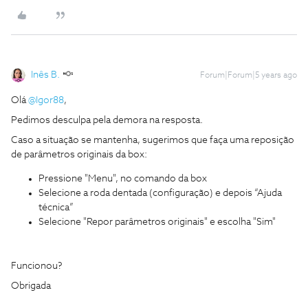
Inês B.
Forum|Forum|5 years ago
Olá
@Igor88
,
Pedimos desculpa pela demora na resposta.
Caso a situação se mantenha, sugerimos que faça uma reposição
de parâmetros originais da box:
Pressione "Menu", no comando da box
Selecione a roda dentada (configuração) e depois “Ajuda
técnica”
Selecione "Repor parâmetros originais" e escolha "Sim"
Funcionou?
Obrigada