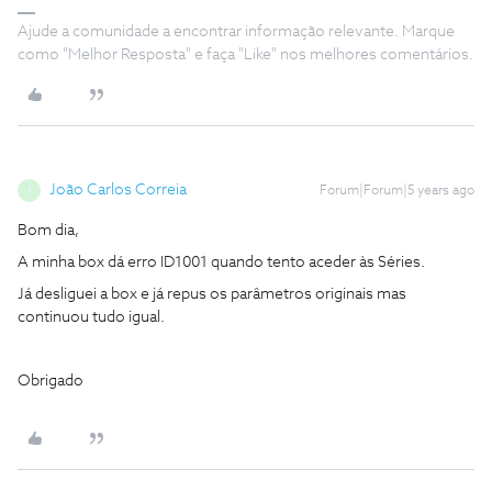
Ajude a comunidade a encontrar informação relevante. Marque
como "Melhor Resposta" e faça "Like" nos melhores comentários.
João Carlos Correia
Forum|Forum|5 years ago
J
Bom dia,
A minha box dá erro ID1001 quando tento aceder às Séries.
Já desliguei a box e já repus os parâmetros originais mas
continuou tudo igual.
Obrigado