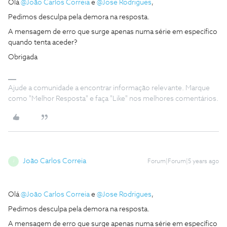
Olá
@João Carlos Correia
e
@Jose Rodrigues
,
Pedimos desculpa pela demora na resposta.
A mensagem de erro que surge apenas numa série em específico
quando tenta aceder?
Obrigada
Ajude a comunidade a encontrar informação relevante. Marque
como "Melhor Resposta" e faça "Like" nos melhores comentários.
João Carlos Correia
Forum|Forum|5 years ago
J
Olá
@João Carlos Correia
e
@Jose Rodrigues
,
Pedimos desculpa pela demora na resposta.
A mensagem de erro que surge apenas numa série em específico