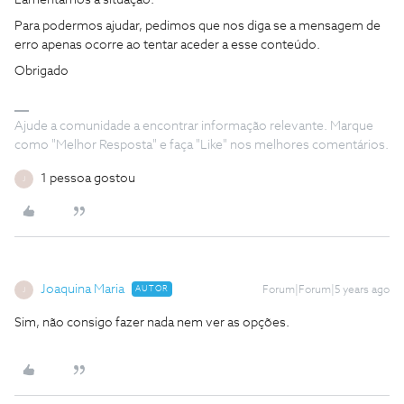
Lamentamos a situação.
Para podermos ajudar, pedimos que nos diga se a mensagem de
erro apenas ocorre ao tentar aceder a esse conteúdo.
Obrigado
Ajude a comunidade a encontrar informação relevante. Marque
como "Melhor Resposta" e faça "Like" nos melhores comentários.
1 pessoa gostou
J
Joaquina Maria
AUTOR
Forum|Forum|5 years ago
J
Sim, não consigo fazer nada nem ver as opções.