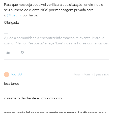
Para que nos seja possível verificar a sua situação, envie-nos o
seu número de cliente NOS por mensagem privada para
o
@Fórum
, por favor.
Obrigada
Ajude a comunidade a encontrar informação relevante. Marque
como "Melhor Resposta" e faça "Like" nos melhores comentários.
Igor88
Forum|Forum|5 years ago
I
boa tarde
o numero de cliente e : cxxxxxxxxxxx
ontem vocês kd contactei o apoio ao numero 3 e disseram me k