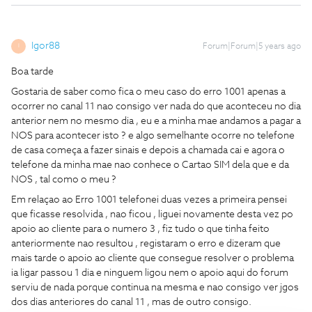
Igor88
Forum|Forum|5 years ago
I
Boa tarde
Gostaria de saber como fica o meu caso do erro 1001 apenas a
ocorrer no canal 11 nao consigo ver nada do que aconteceu no dia
anterior nem no mesmo dia , eu e a minha mae andamos a pagar a
NOS para acontecer isto ? e algo semelhante ocorre no telefone
de casa começa a fazer sinais e depois a chamada cai e agora o
telefone da minha mae nao conhece o Cartao SIM dela que e da
NOS , tal como o meu ?
Em relaçao ao Erro 1001 telefonei duas vezes a primeira pensei
que ficasse resolvida , nao ficou , liguei novamente desta vez po
apoio ao cliente para o numero 3 , fiz tudo o que tinha feito
anteriormente nao resultou , registaram o erro e dizeram que
mais tarde o apoio ao cliente que consegue resolver o problema
ia ligar passou 1 dia e ninguem ligou nem o apoio aqui do forum
serviu de nada porque continua na mesma e nao consigo ver jgos
dos dias anteriores do canal 11 , mas de outro consigo.