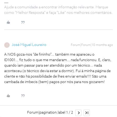
Ajude a comunidade a encontrar informação relevante. Marque
como "Melhor Resposta" e faça "Like" nos melhores comentários.
José Miguel Loureiro
Forum|Forum|10 months ago
J
A NOS goza-nos “de fininho”… também me apareceu o
ID1001… fiz tudo o que me mandaram… nada funcionou. E, claro,
quando iam passar para ser atendido por um técnico… nada
aconteceu (o técnico devia estar a dormir). Fui à minha página de
cliente e não há possibilidade de lhes enviar emails!!!! São uma
cambada de imbecis (bem) pagos por nós para nos gozarem!
Forum|pagination.label 1 / 2