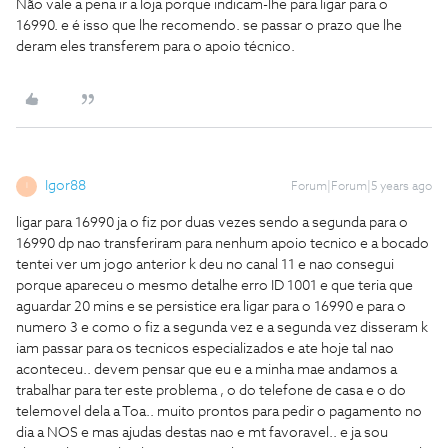
Não vale a pena ir a loja porque indicam-lhe para ligar para o
16990. e é isso que lhe recomendo. se passar o prazo que lhe
deram eles transferem para o apoio técnico.
Igor88
Forum|Forum|5 years ago
I
ligar para 16990 ja o fiz por duas vezes sendo a segunda para o
16990 dp nao transferiram para nenhum apoio tecnico e a bocado
tentei ver um jogo anterior k deu no canal 11 e nao consegui
porque apareceu o mesmo detalhe erro ID 1001 e que teria que
aguardar 20 mins e se persistice era ligar para o 16990 e para o
numero 3 e como o fiz a segunda vez e a segunda vez disseram k
iam passar para os tecnicos especializados e ate hoje tal nao
aconteceu.. devem pensar que eu e a minha mae andamos a
trabalhar para ter este problema , o do telefone de casa e o do
telemovel dela a Toa.. muito prontos para pedir o pagamento no
dia a NOS e mas ajudas destas nao e mt favoravel.. e ja sou