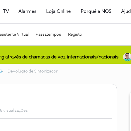
TV
Alarmes
Loja Online
Porquê a NOS
Aju
sistente Virtual
Passatempos
Registo
ing através de chamadas de voz internacionais/nacionais
S
Devolução de Sintonizador
8 visualizações