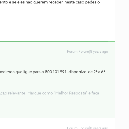
ento e se eles nao querem receber, neste caso pedes o
Forum|Forum|8 years ago
pedimos que ligue para o 800 101 991, disponível de 2ª a 6ª
.
ação relevante. Marque como "Melhor Resposta" e faça
Forum|Forum|8 years ago