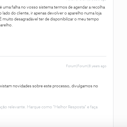
 é uma falha no vosso sistema termos de agendar a recolha
 o lado do cliente, ir apenas devolver o aparelho numa loja
É muito desagradável ter de disponibilizar o meu tempo
arelho.
Forum|Forum|8 years ago
xistam novidades sobre este processo, divulgamos no
ação relevante. Marque como "Melhor Resposta" e faça