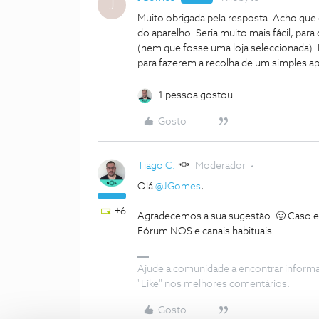
J
Muito obrigada pela resposta. Acho que
do aparelho. Seria muito mais fácil, para
(nem que fosse uma loja seleccionada). 
para fazerem a recolha de um simples ap
1 pessoa gostou
Gosto
Tiago C.
Moderador
Olá
@JGomes
,
+6
Agradecemos a sua sugestão. 🙂 Caso e
Fórum NOS e canais habituais.
Ajude a comunidade a encontrar inform
"Like" nos melhores comentários.
Gosto