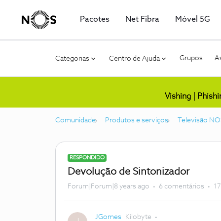
Pacotes
Net Fibra
Móvel 5G
Grupos
As
Categorias
Centro de Ajuda
Vishing | Phish
Comunidade
Produtos e serviços
Televisão NO
RESPONDIDO
Devolução de Sintonizador
Forum|Forum|8 years ago
6 comentários
17
JGomes
Kilobyte