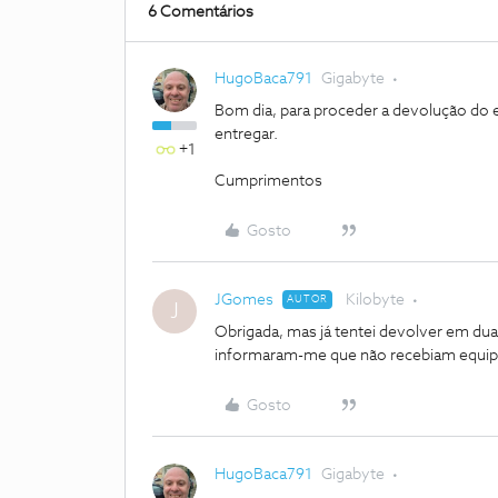
6 Comentários
HugoBaca791
Gigabyte
Bom dia, para proceder a devolução do e
entregar.
+1
Cumprimentos
Gosto
JGomes
Kilobyte
AUTOR
J
Obrigada, mas já tentei devolver em dua
informaram-me que não recebiam equi
Gosto
HugoBaca791
Gigabyte