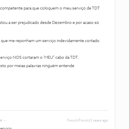
o competente para que coloquem o meu serviço de TDT
stou a ser prejudicado desde Dezembro e por acaso só
ra que me reponham um serviço indevidamente cortado.
o serviço NOS cortaram o 'MEU" cabo da TDT.
 isto por meias palavras ninguém entende
te
Forum|Forum|3 years ago
serviço.