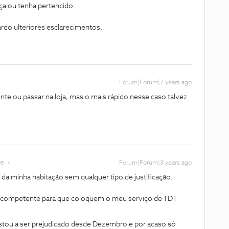
a ou tenha pertencido.
ardo ulteriores esclarecimentos.
Forum|Forum|7 years ago
nte ou passar na loja, mas o mais rápido nesse caso talvez
te
Forum|Forum|3 years ago
a minha habitação sem qualquer tipo de justificação.
o competente para que coloquem o meu serviço de TDT
stou a ser prejudicado desde Dezembro e por acaso só