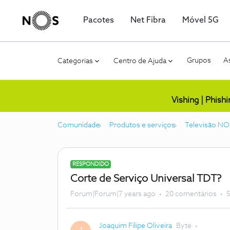
Pacotes
Net Fibra
Móvel 5G
Grupos
As
Categorias
Centro de Ajuda
Vishing | Phish
Comunidade
Produtos e serviços
Televisão NO
RESPONDIDO
Corte de Serviço Universal TDT?
Forum|Forum|7 years ago
20 comentários
5
Joaquim Filipe Oliveira
Byte