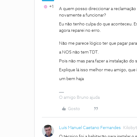
+1
A quem posso direccionar a reclamaçã
novamente a funcionar?
Eu não tenho culpa do que aconteceu. E
agora reparei no erro.
Não me parece lógico ter que pagar pa
a NOS não tem TDT.
Pois não mas para fazer a instalação d
Explique lá isso melhor meu amigo, que
um bem haja
O amigo Bruno ajuda
Gosto
Luís Manuel Caetano Fernandes
Kiloby
O técnico foi a habitação para instalar o 