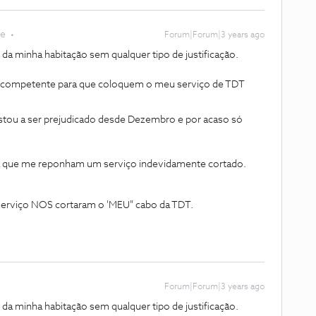
te
Forum|Forum|3 years ago
a minha habitação sem qualquer tipo de justificação.
o competente para que coloquem o meu serviço de TDT
stou a ser prejudicado desde Dezembro e por acaso só
ra que me reponham um serviço indevidamente cortado.
o serviço NOS cortaram o 'MEU" cabo da TDT.
Forum|Forum|3 years ago
a minha habitação sem qualquer tipo de justificação.