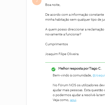
J
Boa noite,
De acordo com a informação constante
minha habitação sem qualquer tipo de jus
A quem posso direccionar a reclamaçã
novamente a funcionar?
Cumprimentos
Joaquim Filipe Oliveira
Melhor resposta por
Tiago C.
Bem-vindo à comunidade,
@Joaquim
No Fórum NOS os utilizadores dev
ajudar mais pessoas. Esta questão q
o podermos ajudar a resolvê-la tem 
Veja como,
aqui
.