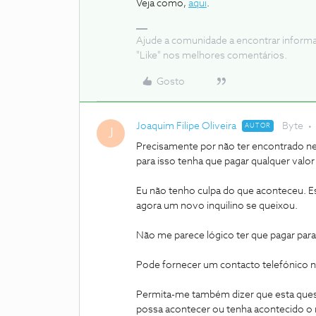
Veja como,
aqui
.
Ajude a comunidade a encontrar inform
"Like" nos melhores comentários.
Gosto
Joaquim Filipe Oliveira
Byte
AUTOR
J
Precisamente por não ter encontrado 
para isso tenha que pagar qualquer valor
Eu não tenho culpa do que aconteceu. Es
agora um novo inquilino se queixou.
Não me parece lógico ter que pagar pa
Pode fornecer um contacto telefónico n
Permita-me também dizer que esta ques
possa acontecer ou tenha acontecido o