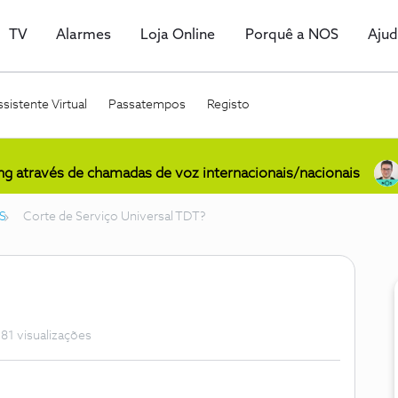
TV
Alarmes
Loja Online
Porquê a NOS
Aju
sistente Virtual
Passatempos
Registo
ing através de chamadas de voz internacionais/nacionais
S
Corte de Serviço Universal TDT?
81 visualizações