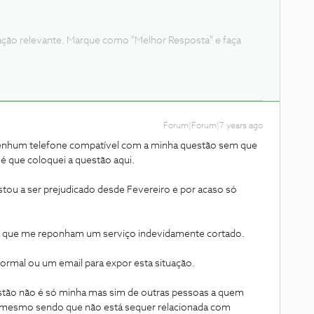
ação relevante. Marque como "Melhor Resposta" e faça
Forum|Forum|7 years ago
nenhum telefone compatível com a minha questão sem que
 é que coloquei a questão aqui.
tou a ser prejudicado desde Fevereiro e por acaso só
ra que me reponham um serviço indevidamente cortado.
ormal ou um email para expor esta situação.
tão não é só minha mas sim de outras pessoas a quem
 mesmo sendo que não está sequer relacionada com