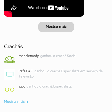
Mostrar mais
Crachás
madalenaofp
ganhou o crachá Social
Rafaela F.
ganhou o crachá Especialista em serviço de
Televisão
jppo
ganhou o crachá Especialista
Mostrar mais