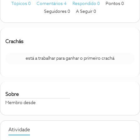
Tópicos 0
Comentários 4
Respondido 0
Pontos 0
Seguidores
0
A Seguir
0
Crachás
está a trabalhar para ganhar o primeiro crachá
Sobre
Membro desde
Atividade