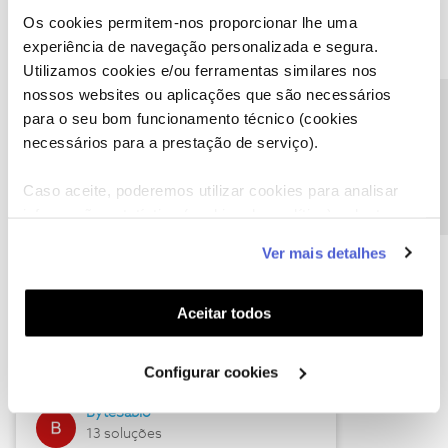
Os cookies permitem-nos proporcionar lhe uma
experiência de navegação personalizada e segura.
Utilizamos cookies e/ou ferramentas similares nos
Descubra as novidades de julho
nossos websites ou aplicações que são necessários
Precisa de ajuda?
para o seu bom funcionamento técnico (cookies
necessários para a prestação de serviço).
Caso aceite, poderemos utilizar cookies para analisar
informação estatística (cookies de analítica), adaptar
este serviço às suas preferências e apresentar-lhe
Ver mais detalhes
funcionalidades (cookies de personalização e
funcionalidade) e adaptar anúncios aos seus interesses
(cookies de publicidade personalizada). Pode gerir a
Hall of Fame de julho
Aceitar todos
utilização dos cookies clicando em "
Configurar
Guimas
Cookies
".
Configurar cookies
17 soluções
ByteSábio
13 soluções