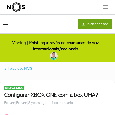
Menu
Iniciar sessão
Vishing | Phishing através de chamadas de voz
internacionais/nacionais
Televisão NOS
RESPONDIDO
Configurar XBOX ONE com a box UMA?
Forum|Forum|8 years ago
1 comentário