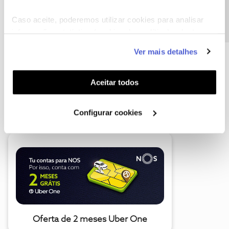
Precisa de ajuda?
Caso aceite, poderemos utilizar cookies para analisar
informação estatística (cookies de analítica), adaptar
este serviço às suas preferências e apresentar-lhe
Ver mais detalhes
funcionalidades (cookies de personalização e
funcionalidade) e adaptar anúncios aos seus interesses
(cookies de publicidade personalizada). Pode gerir a
Aceitar todos
utilização dos cookies clicando em "
Configurar
A poupança que COMBINA
Cookies
".
Configurar cookies
Oferta de 2 meses Uber One