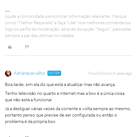
Ajude a comunidade a encontrar informação relevante. Marque
como "Melhor Resposta" e faça "Like" nos melhores comentários.
Siga os perfis da moderação, através da opção "Seguir", para estar
sempre a par das ultimas novidades.
Adrianacarvalho
AUTOR
Forum|Forum|4 years ago
Boa tarde, sim ela diz que está a atualizar mas não avança.
Tenho televisão no quarto e internet mas a box é a única coisa
que não está a funcionar.
Já a desliguei várias vezes da corrente e volta sempre ao mesmo,
portanto penso que precise de ser configurada ou então o
problema é da própria box.