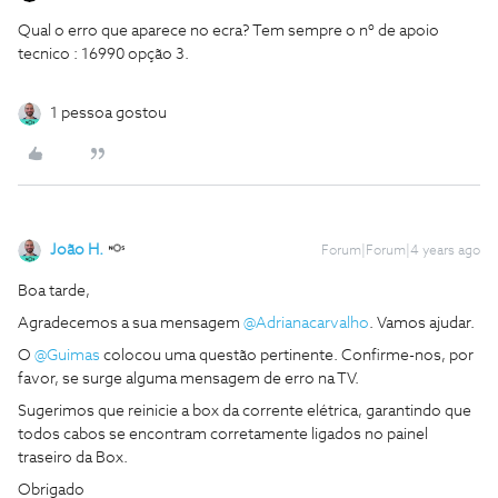
Qual o erro que aparece no ecra? Tem sempre o nº de apoio
tecnico : 16990 opção 3.
1 pessoa gostou
João H.
Forum|Forum|4 years ago
Boa tarde,
Agradecemos a sua mensagem
@Adrianacarvalho
. Vamos ajudar.
O
@Guimas
colocou uma questão pertinente. Confirme-nos, por
favor, se surge alguma mensagem de erro na TV.
Sugerimos que reinicie a box da corrente elétrica, garantindo que
todos cabos se encontram corretamente ligados no painel
traseiro da Box.
Obrigado