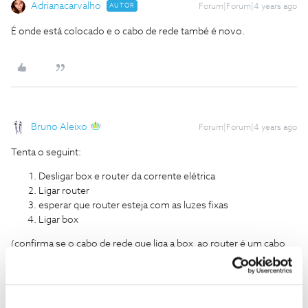
Adrianacarvalho
AUTOR
Forum|Forum|4 years ago
É onde está colocado e o cabo de rede també é novo.
Bruno Aleixo
Forum|Forum|4 years ago
Tenta o seguint:
Desligar box e router da corrente elétrica
Ligar router
esperar que router esteja com as luzes fixas
Ligar box
(confirma se o cabo de rede que liga a box ao router é um cabo
unico, e que não está danificado)
diz se ajudou! Um bem haja