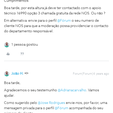
Cumprimentos
Boa tarde, por esta altura já deve ter contactado com o apoio
técnico 16990 opção 3 chamada gratuita da rede NOS. Ou não ?
Em alternativa envie para o perfil
@Fórum
o seu numero de
cliente NOS para que a moderação possa providenciar o contacto
do departamento responsável.
1 pessoa gostou
João H.
Forum|Forum|4 years ago
Boa tarde,
Agradecemos o seu testemunho
@Adrianacarvalho
. Vamos
ajudar.
Como sugerido pelo
@Jose Rodrigues
envie-nos, por favor, uma
mensagem privada para o perfil
@Fórum
acompanhada do seu