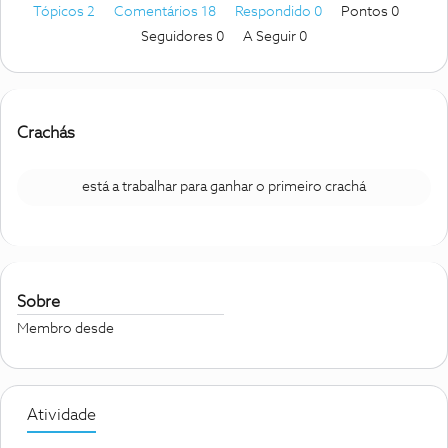
Tópicos 2
Comentários 18
Respondido 0
Pontos 0
Seguidores
0
A Seguir
0
Crachás
está a trabalhar para ganhar o primeiro crachá
Sobre
Membro desde
Atividade