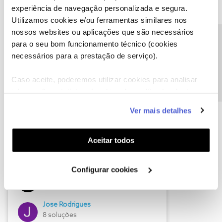
experiência de navegação personalizada e segura.
Utilizamos cookies e/ou ferramentas similares nos
nossos websites ou aplicações que são necessários
Descubra as novidades de junho
Precisa de ajuda?
para o seu bom funcionamento técnico (cookies
necessários para a prestação de serviço).
Caso aceite, poderemos utilizar cookies para analisar
informação estatística (cookies de analítica), adaptar
este serviço às suas preferências e apresentar-lhe
Ver mais detalhes
funcionalidades (cookies de personalização e
funcionalidade) e adaptar anúncios aos seus interesses
(cookies de publicidade personalizada). Pode gerir a
Aceitar todos
utilização dos cookies clicando em "
Configurar
Hall of Fame de junho
Cookies
".
Configurar cookies
Guimas
12 soluções
Jose Rodrigues
8 soluções