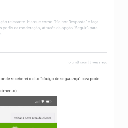
ação relevante. Marque como "Melhor Resposta" e faça
s perfis da moderação, através da opção "Seguir", para
s.
Forum|Forum|3 years ago
 onde receberei o dito “código de segurança” para pode
recimento)