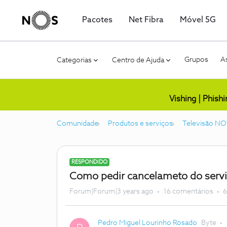
Pacotes
Net Fibra
Móvel 5G
Grupos
As
Categorias
Centro de Ajuda
Vishing | Phish
Comunidade
Produtos e serviços
Televisão NO
RESPONDIDO
Como pedir cancelameto do servi
Forum|Forum|3 years ago
16 comentários
6
Pedro Miguel Lourinho Rosado
Byte