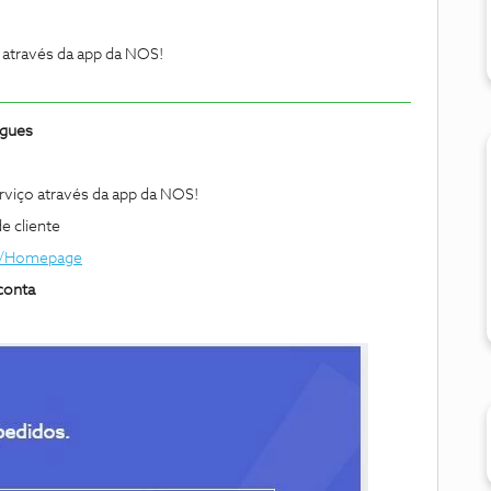
através da app da NOS!
igues
viço através da app da NOS!
de cliente
re/Homepage
conta