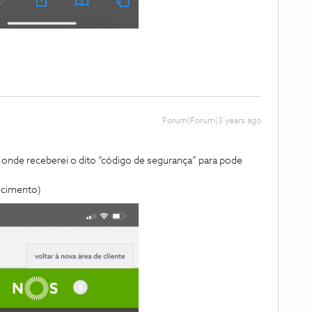
Forum|Forum|3 years ago
 onde receberei o dito “código de segurança” para pode
recimento)