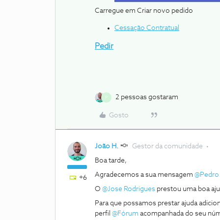
Carregue em Criar novo pedido
Cessação Contratual
Pedir
2 pessoas gostaram
P
Gosto
João H.
Gestor da comunidade
Boa tarde,
Agradecemos a sua mensagem
@Pedro 
+6
O
@Jose Rodrigues
prestou uma boa aju
Para que possamos prestar ajuda adicio
perfil
@Fórum
acompanhada do seu núme