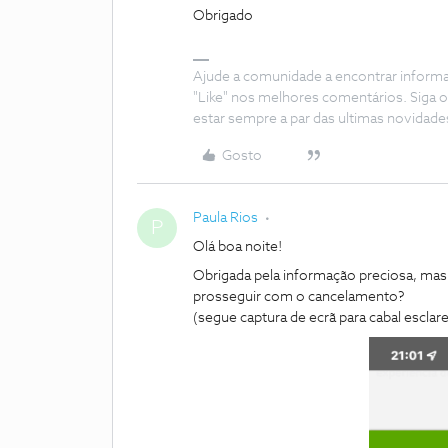
Obrigado
Ajude a comunidade a encontrar inform
"Like" nos melhores comentários. Siga o
estar sempre a par das ultimas novidade
Gosto
Paula Rios
P
Olá boa noite!
Obrigada pela informação preciosa, mas
prosseguir com o cancelamento?
(segue captura de ecrã para cabal escla