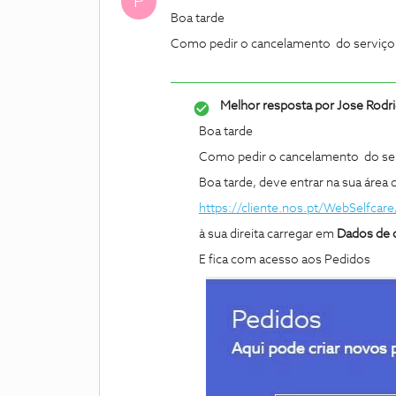
P
Boa tarde
Como pedir o cancelamento do serviço 
Melhor resposta por
Jose Rodr
Boa tarde
Como pedir o cancelamento do ser
Boa tarde, deve entrar na sua área 
https://cliente.nos.pt/WebSelfca
à sua direita carregar em
Dados de 
E fica com acesso aos Pedidos