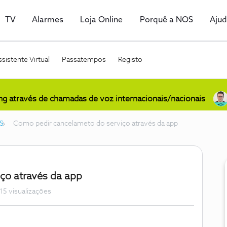
TV
Alarmes
Loja Online
Porquê a NOS
Aju
sistente Virtual
Passatempos
Registo
ing através de chamadas de voz internacionais/nacionais
S
Como pedir cancelameto do serviço através da app
ço através da app
15 visualizações