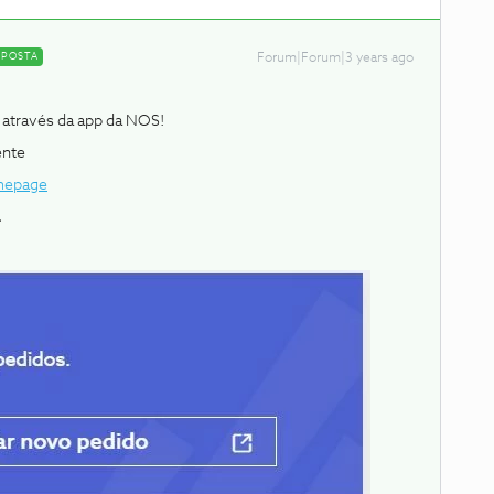
SPOSTA
Forum|Forum|3 years ago
através da app da NOS!
iente
omepage