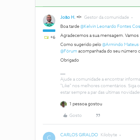
João H.
Gestor da comunidade
Boa tarde
@Kelvin Leonardo Fontes Cos
Agradecemos a sua mensagem. Vamos a
+6
Como sugerido pelo
@Armindo Mateus
@Fórum
acompanhada do seu número de
Obrigado
Ajude a comunidade a encontrar inform
"Like" nos melhores comentários. Siga o
estar sempre a par das ultimas novidade
1 pessoa gostou
Gosto
CARLOS GIRALDO
Kilobyte
C