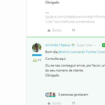
Obrigado
Ajude a comunidade a encontrar inform
"Like" nos melhores comentários.
Gosto
Armindo Mateus
Super User
R
Bom dia
@Kelvin Leonardo Fontes Cost
Consulta aqui:
+1
Ou se nao conseguir envie, por favor, u
do seu número de cliente.
Obrigado
3 pessoas gostaram
Gosto