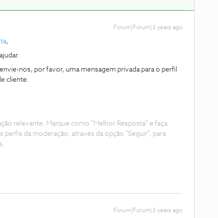
Forum|Forum|3 years ago
ta
,
judar.
envie-nos, por favor, uma mensagem privada para o perfil
 cliente.
ação relevante. Marque como "Melhor Resposta" e faça
s perfis da moderação, através da opção "Seguir", para
s.
Forum|Forum|3 years ago