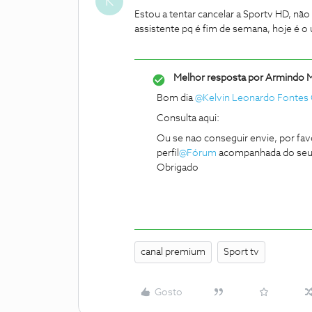
K
Estou a tentar cancelar a Sportv HD, nã
assistente pq é fim de semana, hoje é o ú
Melhor resposta por
Armindo 
Bom dia
@Kelvin Leonardo Fontes
Consulta aqui:
Ou se nao conseguir envie, por fa
perfil
@Fórum
acompanhada do seu 
Obrigado
canal premium
Sport tv
Gosto