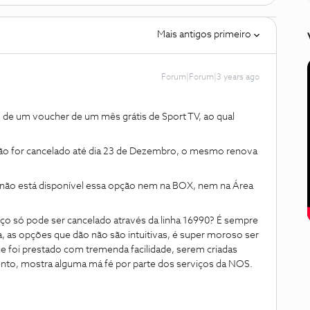
Mais antigos primeiro
Forum|Forum|3 years ago
e um voucher de um mês grátis de Sport TV, ao qual
não for cancelado até dia 23 de Dezembro, o mesmo renova
 não está disponível essa opção nem na BOX, nem na Área
iço só pode ser cancelado através da linha 16990? É sempre
a, as opções que dão não são intuitivas, é super moroso ser
e foi prestado com tremenda facilidade, serem criadas
ento, mostra alguma má fé por parte dos serviços da NOS.