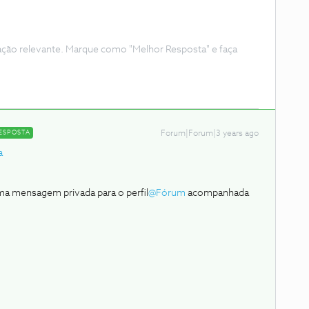
ação relevante. Marque como "Melhor Resposta" e faça
ESPOSTA
Forum|Forum|3 years ago
a
ma mensagem privada para o perfil
@Fórum
acompanhada