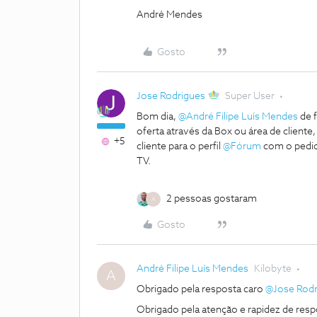
André Mendes
Gosto
Jose Rodrigues
Super User
Bom dia,
@André Filipe Luís Mendes
de f
oferta através da Box ou área de clien
+5
cliente para o perfil
@Fórum
com o pedid
TV.
2 pessoas gostaram
A
Gosto
André Filipe Luís Mendes
Kilobyte
A
Obrigado pela resposta caro
@Jose Rodr
Obrigado pela atenção e rapidez de resp