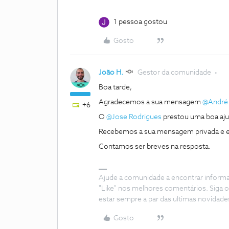
1 pessoa gostou
Gosto
João H.
Gestor da comunidade
Boa tarde,
Agradecemos a sua mensagem
@André 
+6
O
@Jose Rodrigues
prestou uma boa aju
Recebemos a sua mensagem privada e 
Contamos ser breves na resposta.
Ajude a comunidade a encontrar inform
"Like" nos melhores comentários. Siga o
estar sempre a par das ultimas novidade
Gosto