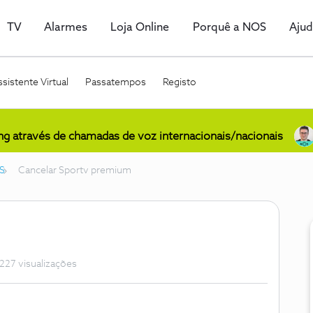
TV
Alarmes
Loja Online
Porquê a NOS
Aju
sistente Virtual
Passatempos
Registo
ing através de chamadas de voz internacionais/nacionais
S
Cancelar Sportv premium
227 visualizações