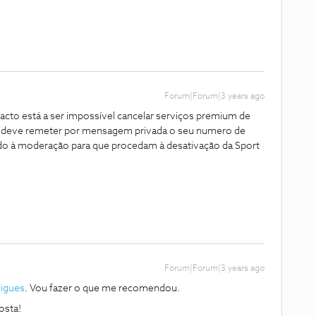
Forum|Forum|3 years ago
acto está a ser impossível cancelar serviços premium de
te, deve remeter por mensagem privada o seu numero de
o à moderação para que procedam à desativação da Sport
Forum|Forum|3 years ago
igues
. Vou fazer o que me recomendou.
osta!