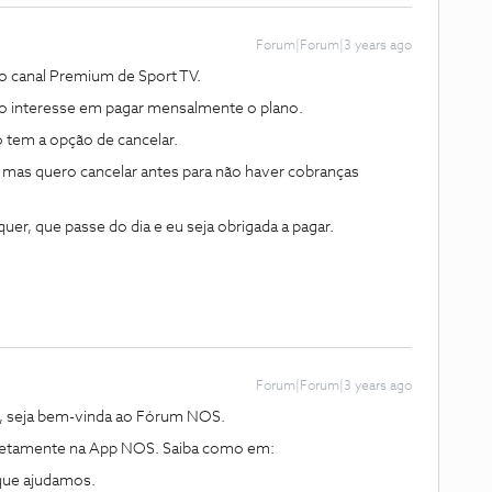
Forum|Forum|3 years ago
o canal Premium de Sport TV.
ho interesse em pagar mensalmente o plano.
o tem a opção de cancelar.
mas quero cancelar antes para não haver cobranças
er, que passe do dia e eu seja obrigada a pagar.
Forum|Forum|3 years ago
, seja bem-vinda ao Fórum NOS.
iretamente na App NOS. Saiba como em:
 que ajudamos.