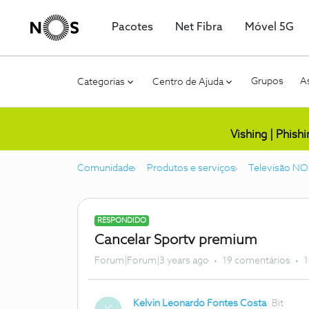
Pacotes
Net Fibra
Móvel 5G
Grupos
As
Categorias
Centro de Ajuda
Vishing | Phish
Comunidade
Produtos e serviços
Televisão NO
RESPONDIDO
Cancelar Sportv premium
Forum|Forum|3 years ago
19 comentários
1
Kelvin Leonardo Fontes Costa
Bit