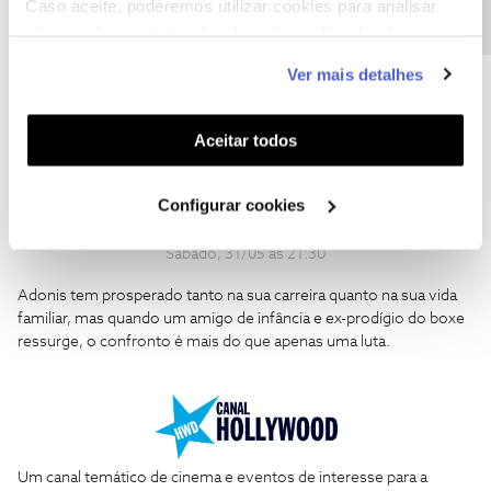
Caso aceite, poderemos utilizar cookies para analisar
informação estatística (cookies de analítica), adaptar
este serviço às suas preferências e apresentar-lhe
Ver mais detalhes
funcionalidades (cookies de personalização e
funcionalidade) e adaptar anúncios aos seus interesses
(cookies de publicidade personalizada). Pode gerir a
Aceitar todos
utilização dos cookies clicando em "
Configurar
Cookies
".
Configurar cookies
Sábado, 31/05 às 21:30
Adonis tem prosperado tanto na sua carreira quanto na sua vida
familiar, mas quando um amigo de infância e ex-prodígio do boxe
ressurge, o confronto é mais do que apenas uma luta.
​Um canal temático de cinema e eventos de interesse para a