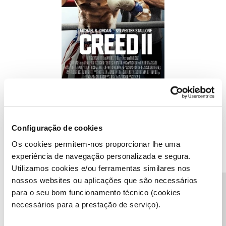
Domingo, 25/05 às 21:30
Rocky Balboa e Adonis Creed vão enfrentar o seu legado comum,
questionar aquilo por que vale a pena lutar e descobrir que nada é
Configuração de cookies
mais importante do que a família. Enfrentar um adversário com
Os cookies permitem-nos proporcionar lhe uma
laços ao passado, só reforça o peso da batalha no ringue.
experiência de navegação personalizada e segura.
Utilizamos cookies e/ou ferramentas similares nos
Creed III
nossos websites ou aplicações que são necessários
Precisa de ajuda?
para o seu bom funcionamento técnico (cookies
necessários para a prestação de serviço).