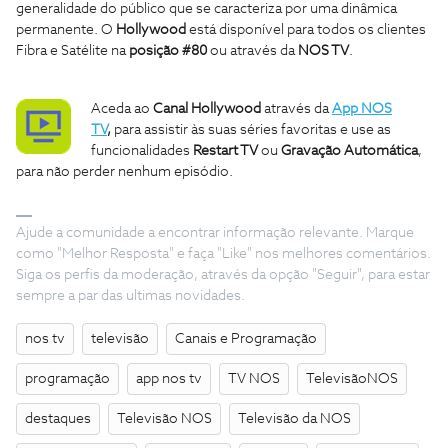
generalidade do público que se caracteriza por uma dinâmica
permanente. O
Hollywood
está disponível para todos os clientes
Fibra e Satélite na
posição #80
ou através da
NOS TV
.
Aceda ao
Canal
Hollywood
através da
App NOS
TV
,
para assistir às suas séries favoritas e use as
funcionalidades
Restart TV
ou
Gravação Automática
,
para não perder nenhum episódio.
Ajude a comunidade a encontrar informação relevante. Marque
como "Melhor Resposta" e faça "Like" nos melhores comentários.
Siga os perfis da moderação, através da opção "Seguir", para estar
sempre a par das ultimas novidades.
nos tv
televisão
Canais e Programação
programação
app nos tv
TV NOS
TelevisãoNOS
destaques
Televisão NOS
Televisão da NOS