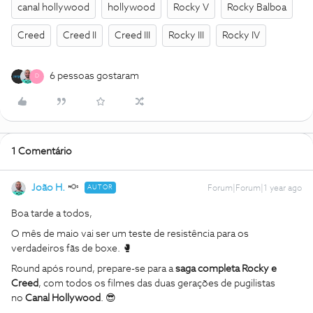
canal hollywood
hollywood
Rocky V
Rocky Balboa
Creed
Creed II
Creed III
Rocky III
Rocky IV
6 pessoas gostaram
D
1 Comentário
João H.
AUTOR
Forum|Forum|1 year ago
Boa tarde a todos,
O mês de maio vai ser um teste de resistência para os
verdadeiros fãs de boxe. 🥊
Round após round, prepare-se para a
saga completa Rocky e
Creed
, com todos os filmes das duas gerações de pugilistas
no
Canal Hollywood
. 😎