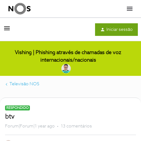
Menu
Iniciar sessão
Vishing | Phishing através de chamadas de voz
internacionais/nacionais
Televisão NOS
RESPONDIDO
btv
Forum|Forum|1 year ago
13 comentários