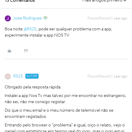
Mais antigos primeiro
13 Comentários
Jose Rodrigues
Forum|Forum|1 year ago
Boa noite ​
@RS25
, pode ser qualquer problema com a app,
experimente instalar a app NOS TV
RS25
AUTOR
Forum|Forum|1 year ago
R
Obrigado pela resposta rápida.
Instalei a app Nos Tv mas talvez por me encontrar no estrangeiro,
não sei, não me consigo registar.
Diz que o meu email e o meu número de telemóvel não se
encontram registados.
Entrando pelo browser o "problema" é igual, oiço o relato, vejo o
painel com estatísticas em tempo real do jogo, mas o jogo em si