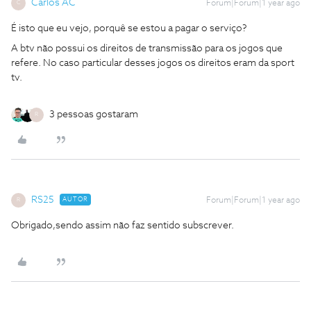
Carlos AC
Forum|Forum|1 year ago
C
É isto que eu vejo, porquê se estou a pagar o serviço?
A btv não possui os direitos de transmissão para os jogos que
refere. No caso particular desses jogos os direitos eram da sport
tv.
3 pessoas gostaram
R
RS25
AUTOR
Forum|Forum|1 year ago
R
Obrigado,sendo assim não faz sentido subscrever.