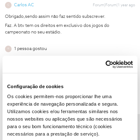
Carlos AC
Forum|Forum|1 year ago
C
Obrigado,sendo assim não faz sentido subscrever.
Faz. A btv tem os direitos em exclusivo dos jogos do
campeonato no seu estádio.
1 pessoa gostou
R
Configuração de cookies
RS25
AUTOR
Forum|Forum|1 year ago
R
Os cookies permitem-nos proporcionar lhe uma
Obrigado,sendo assim não faz sentido subscrever.
experiência de navegação personalizada e segura.
Faz. A btv tem os direitos em exclusivo dos jogos do
Utilizamos cookies e/ou ferramentas similares nos
campeonato no seu estádio.
nossos websites ou aplicações que são necessários
Pois mas só para os jogos em casa é um "sabor meio agridoce"
Precisa de ajuda?
para o seu bom funcionamento técnico (cookies
para quem está no estrangeiro e não tem outras opções.
necessários para a prestação de serviço).
Infelizmente tinha mesmo a ideia de que poderíamos ter acesso a