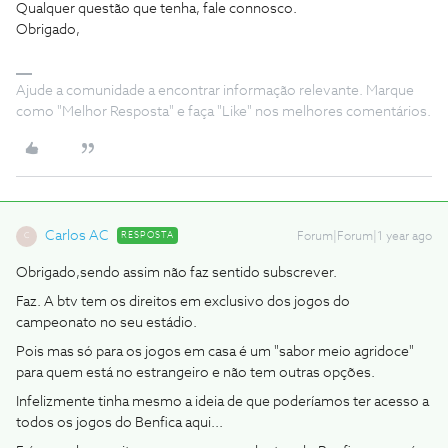
Qualquer questão que tenha, fale connosco.
Obrigado,
Ajude a comunidade a encontrar informação relevante. Marque
como "Melhor Resposta" e faça "Like" nos melhores comentários.
Carlos AC
RESPOSTA
Forum|Forum|1 year ago
C
Obrigado,sendo assim não faz sentido subscrever.
Faz. A btv tem os direitos em exclusivo dos jogos do
campeonato no seu estádio.
Pois mas só para os jogos em casa é um "sabor meio agridoce"
para quem está no estrangeiro e não tem outras opções.
Infelizmente tinha mesmo a ideia de que poderíamos ter acesso a
todos os jogos do Benfica aqui...