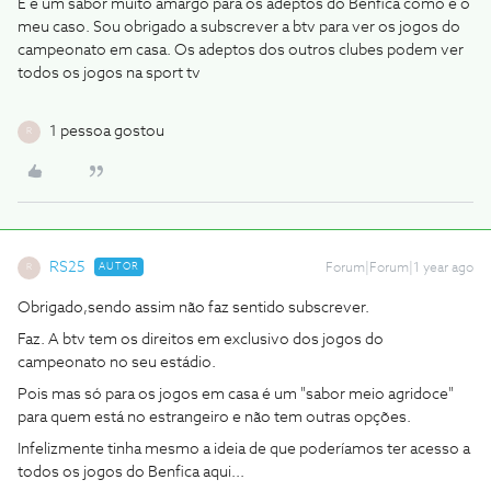
E é um sabor muito amargo para os adeptos do Benfica como é o
meu caso. Sou obrigado a subscrever a btv para ver os jogos do
campeonato em casa. Os adeptos dos outros clubes podem ver
todos os jogos na sport tv
1 pessoa gostou
R
RS25
AUTOR
Forum|Forum|1 year ago
R
Obrigado,sendo assim não faz sentido subscrever.
Faz. A btv tem os direitos em exclusivo dos jogos do
campeonato no seu estádio.
Pois mas só para os jogos em casa é um "sabor meio agridoce"
para quem está no estrangeiro e não tem outras opções.
Infelizmente tinha mesmo a ideia de que poderíamos ter acesso a
todos os jogos do Benfica aqui...