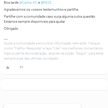
Boa tarde ​
@Carlos AC
e ​
@RS25
.
Agradecemos os vossos testemunhos e partilha.
Partilhe com a comunidade caso surja alguma outra questão.
Estamos sempre disponíveis para ajudar.
Obrigado
Ajude a comunidade a encontrar informação relevante. Marque
como "Melhor Resposta" e faça "Like" nos melhores comentários.
Siga os perfis da moderação, através da opção "Seguir", para estar
sempre a par das ultimas novidades.