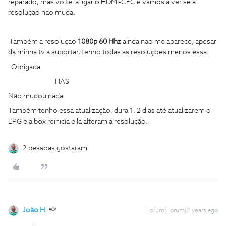
reparado, mas voltei a ligar o HDMI-CEC e vamos a ver se a
resoluçao nao muda.
Também a resoluçao
1080p 60 Hhz
ainda nao me aparece, apesar
da minha tv a suportar, tenho todas as resoluçoes menos essa.
Obrigada
HAS
Não mudou nada.
Também tenho essa atualização, dura 1, 2 dias até atualizarem o
EPG e a box reinicia e lá alteram a resolução.
2 pessoas gostaram
João H.
Forum|Forum|2 years ago