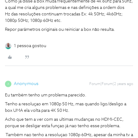
Como já disse a Box muda frequentemente de 4k 60hz para 50hz,
a qual me cria alguns problemas e nas definições a ordem dos
Hz das resoluções continuam trocadas Ex: 4k 50Hz; 4k60Hz;
1080p 50Hz; 1080p 60Hz etc.
Repor parâmetros originais ou reiniciar a box não resulta.
1 pessoa gostou
Anonymous
Forum|Forum|2 years ago
A
Eu também tenho um problema parecido.
Tenho a resoluçao em 1080p 50 Hz, mas quando ligo/desligo a
box UMA ela volta para 4K 50 Hz.
Acho que tem a ver com as ultimas mudanças no HDMI-CEC,
porque se desligar esta funçao já nao tenho esse problema.
Também nao tenho a resoluçao 1080p 60Hz, apesar da minha tv a