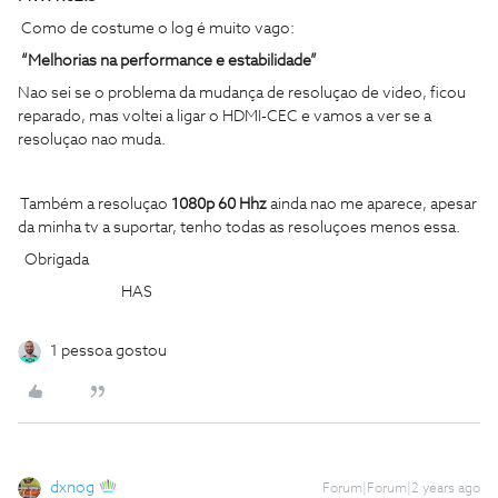
Como de costume o log é muito vago:
“Melhorias na performance e estabilidade”
Nao sei se o problema da mudança de resoluçao de video, ficou
reparado, mas voltei a ligar o HDMI-CEC e vamos a ver se a
resoluçao nao muda.
Também a resoluçao
1080p 60 Hhz
ainda nao me aparece, apesar
da minha tv a suportar, tenho todas as resoluçoes menos essa.
Obrigada
HAS
1 pessoa gostou
dxnog
Forum|Forum|2 years ago