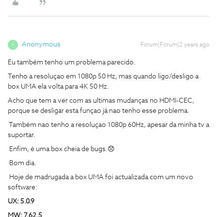
Anonymous
Forum|Forum|2 years ago
A
Eu também tenho um problema parecido.
Tenho a resoluçao em 1080p 50 Hz, mas quando ligo/desligo a
box UMA ela volta para 4K 50 Hz.
Acho que tem a ver com as ultimas mudanças no HDMI-CEC,
porque se desligar esta funçao já nao tenho esse problema.
Também nao tenho a resoluçao 1080p 60Hz, apesar da minha tv a
suportar.
Enfim, é uma box cheia de bugs.😞
Bom dia.
Hoje de madrugada a box UMA foi actualizada com um novo
software:
UX: 5.0.9
MW: 7.62.5