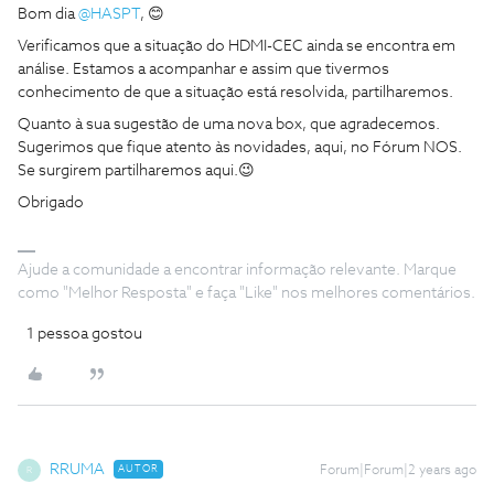
Bom dia
@HASPT
, 😊
Verificamos que a situação do HDMI-CEC ainda se encontra em
análise. Estamos a acompanhar e assim que tivermos
conhecimento de que a situação está resolvida, partilharemos.
Quanto à sua sugestão de uma nova box, que agradecemos.
Sugerimos que fique atento às novidades, aqui, no Fórum NOS.
Se surgirem partilharemos aqui.😉
Obrigado
Ajude a comunidade a encontrar informação relevante. Marque
como "Melhor Resposta" e faça "Like" nos melhores comentários.
1 pessoa gostou
RRUMA
AUTOR
Forum|Forum|2 years ago
R