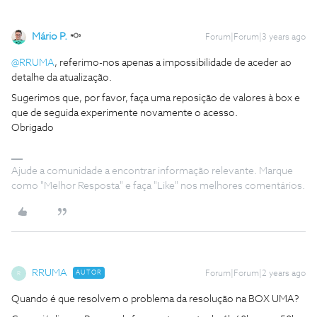
Mário P.
Forum|Forum|3 years ago
@RRUMA
, referimo-nos apenas a impossibilidade de aceder ao
detalhe da atualização.
Sugerimos que, por favor, faça uma reposição de valores à box e
que de seguida experimente novamente o acesso.
Obrigado
Ajude a comunidade a encontrar informação relevante. Marque
como "Melhor Resposta" e faça "Like" nos melhores comentários.
RRUMA
AUTOR
Forum|Forum|2 years ago
R
Quando é que resolvem o problema da resolução na BOX UMA?