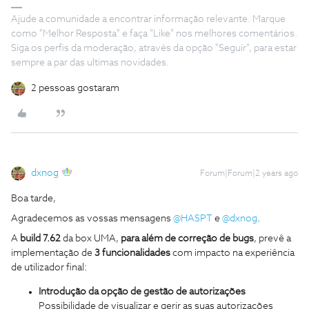
Ajude a comunidade a encontrar informação relevante. Marque
como "Melhor Resposta" e faça "Like" nos melhores comentários.
Siga os perfis da moderação, através da opção "Seguir", para estar
sempre a par das ultimas novidades.
2 pessoas gostaram
dxnog
Forum|Forum|2 years ago
Boa tarde,
Agradecemos as vossas mensagens
@HASPT
e
@dxnog
.
A
build 7.62
da box UMA,
para além de correção de bugs
, prevê a
implementação de
3 funcionalidades
com impacto na experiência
de utilizador final:
Introdução da opção de gestão de autorizações
Possibilidade de visualizar e gerir as suas autorizações