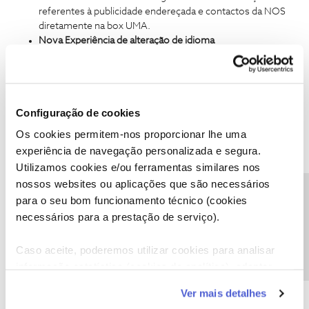
referentes à publicidade endereçada e contactos da NOS
diretamente na box UMA.
Nova Experiência de alteração de idioma
Colocação da funcionalidade de alteração do idioma da box
no 1º nível do menu Definições e identificação da
linguagem com uma bandeira
Criação de uma área para tutoriais da UMA
Configuração de cookies
Criação de uma área nas Definições da box UMA com
vídeos tutoriais de ajuda.
Os cookies permitem-nos proporcionar lhe uma
experiência de navegação personalizada e segura.
Iremos partilhar mais novidades brevemente.
Utilizamos cookies e/ou ferramentas similares nos
Obrigado
nossos websites ou aplicações que são necessários
Obrigado pela informação mas isso são funcionalidades que não
Precisa de ajuda?
para o seu bom funcionamento técnico (cookies
alteram nada, sao atualizações de cosmética.
necessários para a prestação de serviço).
O bug da resolução mantem-se e novas funcionalidades a sério
continuamos à espera.
Caso aceite, poderemos utilizar cookies para analisar
informação estatística (cookies de analítica), adaptar
1 pessoa gostou
este serviço às suas preferências e apresentar-lhe
Ver mais detalhes
funcionalidades (cookies de personalização e