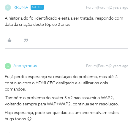
RRUMA
AUTOR
Forum|Forum|2 years ago
R
A historia do foi identificado e está a ser tratada, respondo com
data da criação deste tópico 2 anos.
Anonymous
Forum|Forum|2 years ago
A
Eu já perdi a esperança na resoluçao do problema, mas até lá
continuo com o HDMI CEC desligado e a utilizar os dois
comandos.
Também o problema do router 5 V2 nao assumir o WAP2,
voltando sempre para WAP+WAP2, continua sem resoluçao.
Haja esperança, pode ser que daqui a um ano resolvam estes
bugs todos.☹️