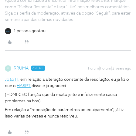
Ajude a comunidade a encontrar informação relevante. Marque
como "Melhor Resposta" e faça "Like" nos melhores comentários.
Siga os perfis da moderação, através da opção "Seguir", para estar
sempre a par das ultimas novidades.
1 pessoa gostou
RRUMA
AUTOR
Forum|Forum|2 years ago
R
João H.
em relação a alteração constante da resolução, eu já fiz o
que o
HASPT
disse e já agradeci.
(HDMI-CEC função que da muito jeito e infelizmente causa
problemas na box).
Em relação a “reposição de parâmetros ao equipamento”, já fiz
isso varias de vezes e nunca resolveu.