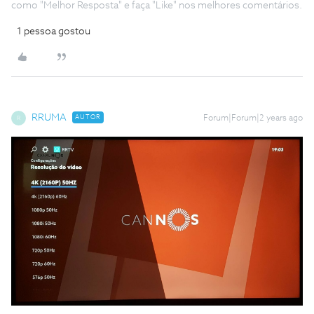
como "Melhor Resposta" e faça "Like" nos melhores comentários.
1 pessoa gostou
RRUMA
AUTOR
Forum|Forum|2 years ago
R