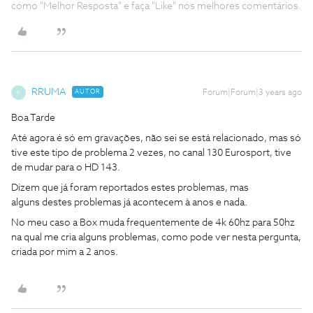
como "Melhor Resposta" e faça "Like" nos melhores comentários.
RRUMA
AUTOR
Forum|Forum|3 years ago
R
Boa Tarde
Até agora é só em gravações, não sei se está relacionado, mas só
tive este tipo de problema 2 vezes, no canal 130 Eurosport, tive
de mudar para o HD 143.
Dizem que já foram reportados estes problemas, mas
alguns destes problemas já acontecem à anos e nada.
No meu caso a Box muda frequentemente de 4k 60hz para 50hz
na qual me cria alguns problemas, como pode ver nesta pergunta,
criada por mim a 2 anos.