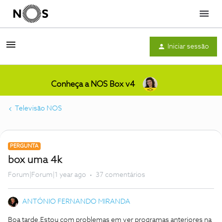
Menu
Iniciar sessão
Conheça a NOS Box v4
Televisão NOS
PERGUNTA
box uma 4k
Forum|Forum|1 year ago
37 comentários
ANTÓNIO FERNANDO MIRANDA
Boa tarde.Estou com problemas em ver programas anteriores na