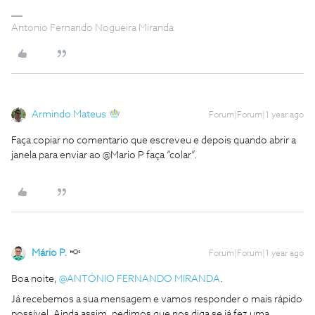
Antonio Fernando Nogueira Miranda
Armindo Mateus
Forum|Forum|1 year ago
Faça copiar no comentario que escreveu e depois quando abrir a
janela para enviar ao @Mario P faça “colar”.
Mário P.
Forum|Forum|1 year ago
Boa noite, ​
@ANTÓNIO FERNANDO MIRANDA
.
Já recebemos a sua mensagem e vamos responder o mais rápido
possível. Ainda assim, pedimos que nos diga se já fez uma