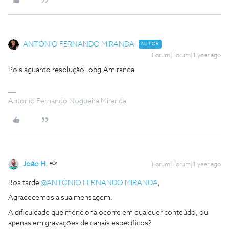
ANTÓNIO FERNANDO MIRANDA
AUTOR
Forum|Forum|1 year ago
Pois aguardo resolução..obg.Amiranda
Antonio Fernando Nogueira Miranda
João H.
Forum|Forum|1 year ago
Boa tarde ​
@ANTÓNIO FERNANDO MIRANDA
,
Agradecemos a sua mensagem.
A dificuldade que menciona ocorre em qualquer conteúdo, ou
apenas em gravações de canais específicos?