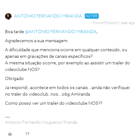
ANTÓNIO FERNANDO MIRANDA
AUTOR
Forum|Forum|1 year ago
Boa tarde ​
@ANTÓNIO FERNANDO MIRANDA
,
Agradecemos a sua mensagem.
A dificuldade que menciona ocorre em qualquer conteúdo, ou
apenas em gravações de canais específicos?
A mesma situação ocorre, por exemplo ao assistir um trailer do
videoclube NOS?
Obrigado
Ja respondi..acontece em todos os canais...ainda não verifiquei
no traler do videoclub..nos...obg.Amiranda
Como posso ver um trailer do videoclube NOS??
Antonio Fernando Nogueira Miranda