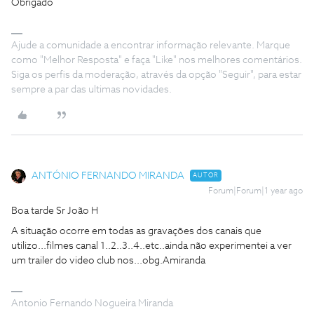
Obrigado
Ajude a comunidade a encontrar informação relevante. Marque
como "Melhor Resposta" e faça "Like" nos melhores comentários.
Siga os perfis da moderação, através da opção "Seguir", para estar
sempre a par das ultimas novidades.
ANTÓNIO FERNANDO MIRANDA
AUTOR
Forum|Forum|1 year ago
Boa tarde Sr João H
A situação ocorre em todas as gravações dos canais que
utilizo...filmes canal 1..2..3..4..etc..ainda não experimentei a ver
um trailer do video club nos...obg.Amiranda
Antonio Fernando Nogueira Miranda