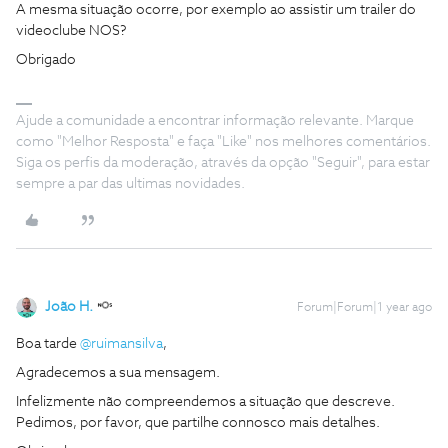
A mesma situação ocorre, por exemplo ao assistir um trailer do
videoclube NOS?
Obrigado
Ajude a comunidade a encontrar informação relevante. Marque
como "Melhor Resposta" e faça "Like" nos melhores comentários.
Siga os perfis da moderação, através da opção "Seguir", para estar
sempre a par das ultimas novidades.
João H.
Forum|Forum|1 year ago
Boa tarde ​
@ruimansilva
,
Agradecemos a sua mensagem.
Infelizmente não compreendemos a situação que descreve.
Pedimos, por favor, que partilhe connosco mais detalhes.