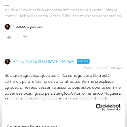
Ajude a comunidade a encontrar informação relevante. Marque
como "Melhor Resposta" e faça "Like" nos melhores comentários.
1 pessoa gostou
ANTÓNIO FERNANDO MIRANDA
AUTOR
Forum|Forum|1 year ago
Boa tarde agradeço ajuda..pois não consigo ver a fibra está
sempre a parar e temho de voltar atrás..conforme já expliquei
agradecia me resolvessem o assunto pois estou doente sem me
poder deslocar...grato pela atenção..Antonio Fernando Nogueira
Miranda..Rua 16 Novembro 7 2070-055 Cartaxo..obrigado..
Antonio Fernando Nogueira Miranda