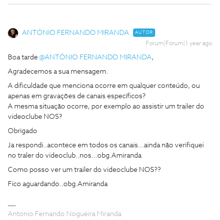
ANTÓNIO FERNANDO MIRANDA
AUTOR
Forum|Forum|1 year ago
Boa tarde ​
@ANTÓNIO FERNANDO MIRANDA
,
Agradecemos a sua mensagem.
A dificuldade que menciona ocorre em qualquer conteúdo, ou
apenas em gravações de canais específicos?
A mesma situação ocorre, por exemplo ao assistir um trailer do
videoclube NOS?
Obrigado
Ja respondi..acontece em todos os canais...ainda não verifiquei
no traler do videoclub..nos...obg.Amiranda
Como posso ver um trailer do videoclube NOS??
Fico aguardando..obg.Amiranda
Antonio Fernando Nogueira Miranda