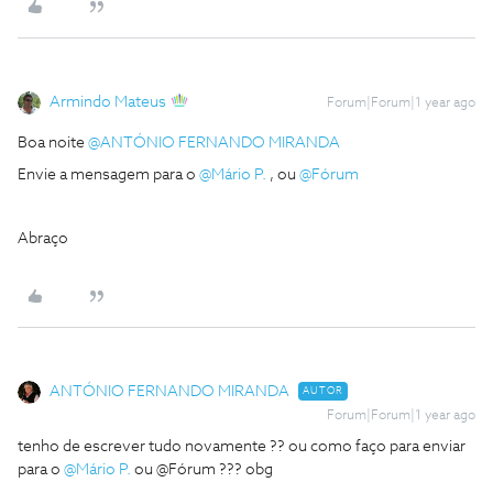
Armindo Mateus
Forum|Forum|1 year ago
Boa noite ​
@ANTÓNIO FERNANDO MIRANDA
Envie a mensagem para o ​
@Mário P.
, ou ​
@Fórum
Abraço
ANTÓNIO FERNANDO MIRANDA
AUTOR
Forum|Forum|1 year ago
tenho de escrever tudo novamente ?? ou como faço para enviar
para o ​
@Mário P.
ou @Fórum ??? obg