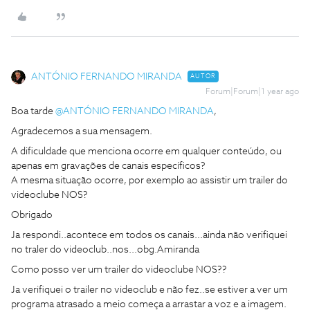
ANTÓNIO FERNANDO MIRANDA
AUTOR
Forum|Forum|1 year ago
Boa tarde ​
@ANTÓNIO FERNANDO MIRANDA
,
Agradecemos a sua mensagem.
A dificuldade que menciona ocorre em qualquer conteúdo, ou
apenas em gravações de canais específicos?
A mesma situação ocorre, por exemplo ao assistir um trailer do
videoclube NOS?
Obrigado
Ja respondi..acontece em todos os canais...ainda não verifiquei
no traler do videoclub..nos...obg.Amiranda
Como posso ver um trailer do videoclube NOS??
Ja verifiquei o trailer no videoclub e não fez..se estiver a ver um
programa atrasado a meio começa a arrastar a voz e a imagem.