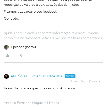
reposição de valores à box, através das definições.
Ficamos a aguardar o seu feedback.
Obrigado.
Ajude a comunidade a encontrar informação relevante. Marque
como "Melhor Resposta" e faça "Like" nos melhores comentários.
1 pessoa gostou
ANTÓNIO FERNANDO MIRANDA
AUTOR
Forum|Forum|1 year ago
Já sim .Já fiz..mais que uma vez..obg.Amiranda
Antonio Fernando Nogueira Miranda