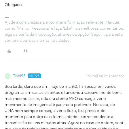
Obrigado
Ajude a comunidade a encontrar informação relevante. Marque
como "Melhor Resposta" e faça "Like" nos melhores comentários.
Siga os perfis da moderação, através da opção "Seguir", para estar
sempre a par das ultimas novidades.
Toni95
AUTOR
Forum|Forum|1 year ago
T
Boa tarde, claro que sim, hoje de manhã, fiz recuar em vários
programas em canais distintos e funcionou razoavelmente bem,
mas mesmo assim, qdo era cliente MEO consegui ver o
movimento de imagens até parar qdo pretendo. No caso, de
UMA nem sempre consegui ver o fluxo, fixa preso e de
momento para outro da o frame anterior. correspondente a
transmissão de uns minutos atras. Agora no caso de ontem, será