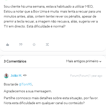
Sou cliente há uma semana, estava habituado a utilizar MEO,
Estou a notar que a Box Uma é muita mais lenta a recuar para uns
minutos antes, aliás, ontem tentei rever os pênaltis, apesar de
premir a tecla recuar, a imagem não recuava, aliás, sugeria ver a
TV em directo. Está dificuldade é normal?
Mais antigos primeiro
3 Comentários
João H.
Forum|Forum|1 year ago
Boa tarde ​
@Toni95
,
Agradecemos a sua mensagem.
Partilhe connosco mais detalhes sobre esta situação, por favor.
Nota esta dificuldade em qualquer canal ou conteúdo?