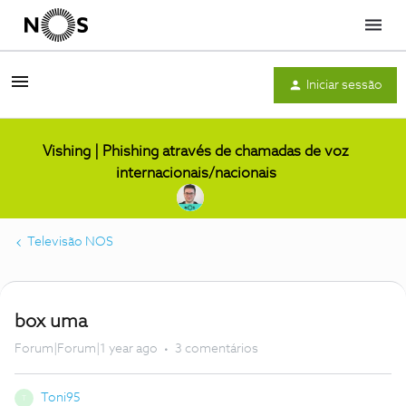
Menu
Iniciar sessão
Vishing | Phishing através de chamadas de voz
internacionais/nacionais
Televisão NOS
box uma
Forum|Forum|1 year ago
3 comentários
Toni95
T