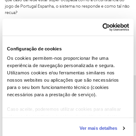
que caso da rede estar super ocupada como a circunstância do
jogo de Portugal Espanha, o sistema no responde e como tal não
recua?
Configuração de cookies
Mário P.
Forum|Forum|1 year ago
Os cookies permitem-nos proporcionar lhe uma
Boa tarde, ​
@Toni95
experiência de navegação personalizada e segura.
Utilizamos cookies e/ou ferramentas similares nos
Percebemos a situação.
nossos websites ou aplicações que são necessários
Sugerimos que teste o acesso nos próximos dias.
Precisa de ajuda?
para o seu bom funcionamento técnico (cookies
Caso continue a verificar a mesma dificuldade, indique-nos, por
necessários para a prestação de serviço).
favor, de forma a podermos ajudar.
Ficamos a aguardar o seu feedback.
Caso aceite, poderemos utilizar cookies para analisar
Obrigado.
informação estatística (cookies de analítica), adaptar
este serviço às suas preferências e apresentar-lhe
Ver mais detalhes
funcionalidades (cookies de personalização e
Ajude a comunidade a encontrar informação relevante. Marque