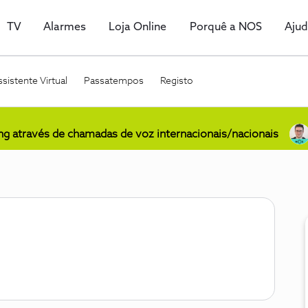
TV
Alarmes
Loja Online
Porquê a NOS
Aju
sistente Virtual
Passatempos
Registo
ing através de chamadas de voz internacionais/nacionais