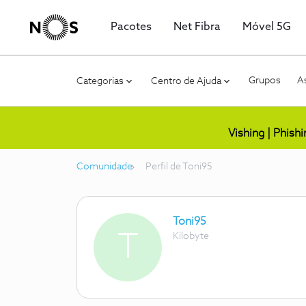
Pacotes
Net Fibra
Móvel 5G
Grupos
As
Categorias
Centro de Ajuda
Vishing | Phish
Comunidade
Perfil de Toni95
Toni95
T
Kilobyte