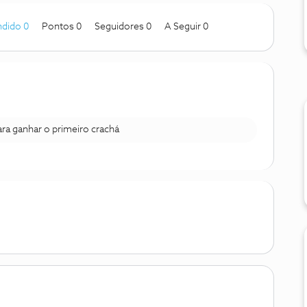
dido 0
Pontos 0
Seguidores
0
A Seguir
0
para ganhar o primeiro crachá