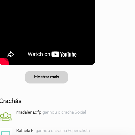
Mostrar mais
Crachás
madalenaofp
ganhou o crachá Social
Rafaela F.
ganhou o crachá Especialista