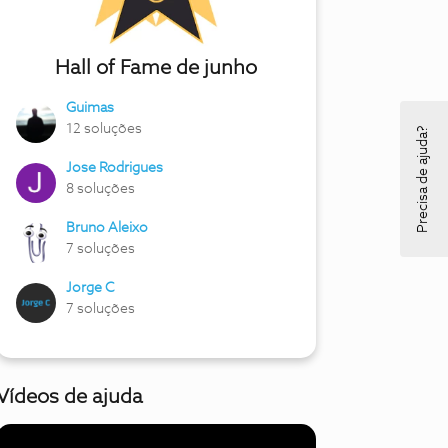
Hall of Fame de junho
Guimas
12 soluções
Precisa de ajuda?
Jose Rodrigues
8 soluções
Bruno Aleixo
7 soluções
Jorge C
7 soluções
Vídeos de ajuda