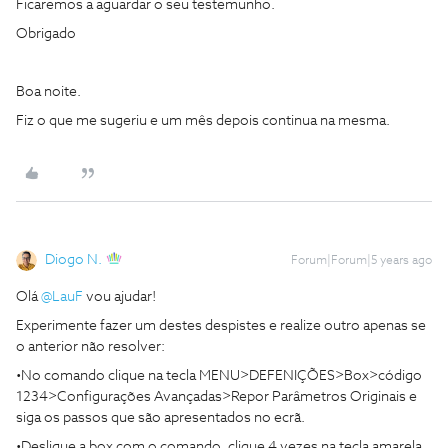
Ficaremos a aguardar o seu testemunho.
Obrigado
Boa noite.
Fiz o que me sugeriu e um mês depois continua na mesma.
Diogo N.
Forum|Forum|5 years ago
Olá
@LauF
vou ajudar!
Experimente fazer um destes despistes e realize outro apenas se
o anterior não resolver:
•No comando clique na tecla MENU>DEFENIÇÕES>Box>código
1234>Configurações Avançadas>Repor Parâmetros Originais e
siga os passos que são apresentados no ecrã.
•Desligue a box com o comando, clique 4 vezes na tecla amarela