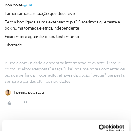
Boa noite
@LauF
,
Lamentamos a situação que descreve.
Tem a box ligada a uma extensão tripla? Sugerimos que teste a
box numa tomada elétrica independente.
Ficaremos a aguardar o seu testemunho.
Obrigado
Ajude a comunidade a encontrar informação relevante. Marque
como "Melhor Resposta" e faça "Like" nos melhores comentários.
Siga os perfis da moderação, através da opção "Seguir", para estar
sempre a par das ultimas novidades.
1 pessoa gostou
LauF
AUTOR
Forum|Forum|5 years ago
L