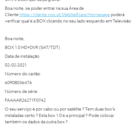
Boa noite, se poder entrar na sua Área de
Cliente
https://cliente.nos.pt/WebSelfcare/Homepage
poderá
verificar qual é a BOX clicando no seu lado esquerdo em Televisão
Boa noite,
BOX 1.0 HD+DVR (SAT/TDT)
Data de instalação
02-02-2021
Número do cartão
60908036476
Número de série
FAAAAR26271F0742
O seu serviço é por cabo ou por satélite ? Tem duas box’s
instaladas certo ? Esta box 1.0 é a principal ? Pode colocar
também os dados da outra box ?