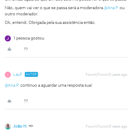
Não, quem vai ver o que se passa será a moderadora
@Ana P.
ou
outro moderador.
Ok, entendi. Obrigada pela sua assistência então.
1 pessoa gostou
LauF
AUTOR
Forum|Forum|5 years ago
L
@Ana P.
continuo a aguardar uma resposta sua!
João H.
Forum|Forum|5 years ago