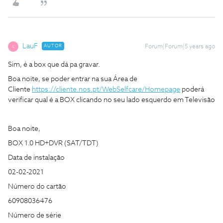
LauF
AUTOR
Forum|Forum|5 years ago
L
Sim, é a box que dá pa gravar.
Boa noite, se poder entrar na sua Área de
Cliente
https://cliente.nos.pt/WebSelfcare/Homepage
poderá
verificar qual é a BOX clicando no seu lado esquerdo em Televisão
Boa noite,
BOX 1.0 HD+DVR (SAT/TDT)
Data de instalação
02-02-2021
Número do cartão
60908036476
Número de série