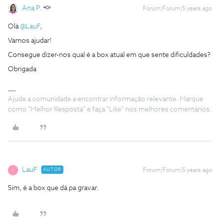
Ana P.
Forum|Forum|5 years ago
Olá
@LauF
,
Vamos ajudar!
Consegue dizer-nos qual é a box atual em que sente dificuldades?
Obrigada
Ajude a comunidade a encontrar informação relevante. Marque
como "Melhor Resposta" e faça "Like" nos melhores comentários.
LauF
AUTOR
Forum|Forum|5 years ago
L
Sim, é a box que dá pa gravar.