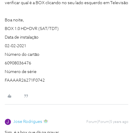
verificar qual é a BOX clicando no seu lado esquerdo em Televisão
Boa noite,
BOX 1.0 HD+DVR (SAT/TDT)
Data de instalação
02-02-2021
Número do cartão
60908036476
Número de série
FAAAAR26271F0742
Jose Rodrigues
Forum|Forum|5 years ago
Sim, é a box que dá pa gravar.