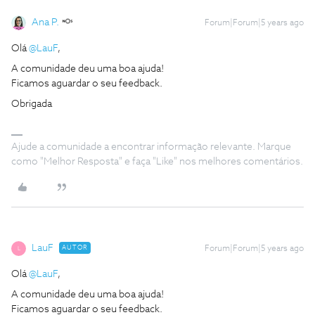
Ana P.
Forum|Forum|5 years ago
Olá
@LauF
,
A comunidade deu uma boa ajuda!
Ficamos aguardar o seu feedback.
Obrigada
Ajude a comunidade a encontrar informação relevante. Marque
como "Melhor Resposta" e faça "Like" nos melhores comentários.
LauF
AUTOR
Forum|Forum|5 years ago
L
Olá
@LauF
,
A comunidade deu uma boa ajuda!
Ficamos aguardar o seu feedback.