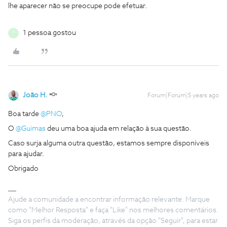
lhe aparecer não se preocupe pode efetuar.
1 pessoa gostou
P
João H.
Forum|Forum|5 years ago
Boa tarde
@PNO
,
O
@Guimas
deu uma boa ajuda em relação à sua questão.
Caso surja alguma outra questão, estamos sempre disponíveis
para ajudar.
Obrigado
Ajude a comunidade a encontrar informação relevante. Marque
como "Melhor Resposta" e faça "Like" nos melhores comentários.
Siga os perfis da moderação, através da opção "Seguir", para estar