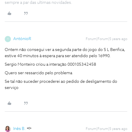
sempre a par das ultimas novidades.
AntónioR
Forum|Forum|5 years ago
A
Ontem não consegui ver a segunda parte do jogo do S L Benfica,
estive 40 minutos à espera para ser atendido pelo 16990.
Sergio Monteiro criou a interação 000105342458
Quero ser ressarcido pelo problema
Se tal não suceder procederei ao pedido de desligamento do
serviço
Inês B.
Forum|Forum|5 years ago