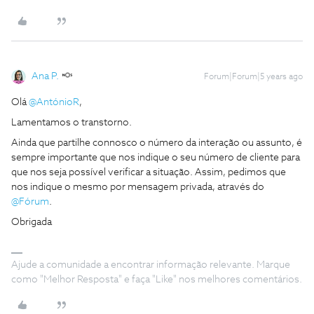
Ana P.
Forum|Forum|5 years ago
Olá
@AntónioR
,
Lamentamos o transtorno.
Ainda que partilhe connosco o número da interação ou assunto, é
sempre importante que nos indique o seu número de cliente para
que nos seja possível verificar a situação. Assim, pedimos que
nos indique o mesmo por mensagem privada, através do
@Fórum
.
Obrigada
Ajude a comunidade a encontrar informação relevante. Marque
como "Melhor Resposta" e faça "Like" nos melhores comentários.