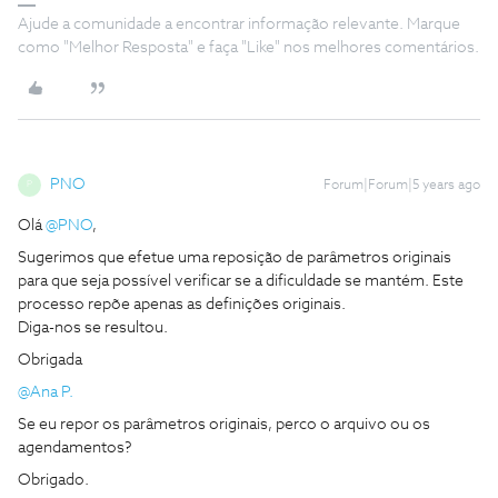
Ajude a comunidade a encontrar informação relevante. Marque
como "Melhor Resposta" e faça "Like" nos melhores comentários.
PNO
Forum|Forum|5 years ago
P
Olá
@PNO
,
Sugerimos que efetue uma reposição de parâmetros originais
para que seja possível verificar se a dificuldade se mantém. Este
processo repõe apenas as definições originais.
Diga-nos se resultou.
Obrigada
@Ana P.
Se eu repor os parâmetros originais, perco o arquivo ou os
agendamentos?
Obrigado.