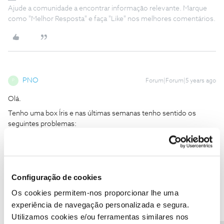
Ajude a comunidade a encontrar informação relevante. Marque
como "Melhor Resposta" e faça "Like" nos melhores comentários.
PNO
Forum|Forum|5 years ago
P
Olá.
Tenho uma box Íris e nas últimas semanas tenho sentido os
seguintes problemas:
Dificuldade intermitente em aceder a conteúdos gravados
ou alugados (o ecrã fica negro e os aquivos não arrancam);
Perda de conteúdos protegidos;
Não consigo usar vouchers para alugar filmes via box, mas
Configuração de cookies
consigo alugar via web.
Os cookies permitem-nos proporcionar lhe uma
Será um problema na box ou cabos?
experiência de navegação personalizada e segura.
Se eu repor os parâmetros originais, perco o arquivo ou os
Utilizamos cookies e/ou ferramentas similares nos