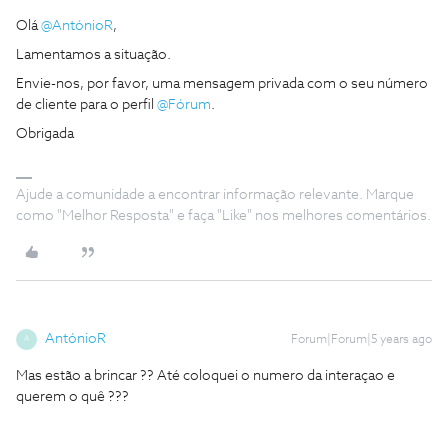
Olá
@AntónioR
,
Lamentamos a situação.
Envie-nos, por favor, uma mensagem privada com o seu número
de cliente para o perfil
@Fórum
.
Obrigada
Ajude a comunidade a encontrar informação relevante. Marque
como "Melhor Resposta" e faça "Like" nos melhores comentários.
AntónioR
Forum|Forum|5 years ago
A
Mas estão a brincar ?? Até coloquei o numero da interaçao e
querem o quê ???