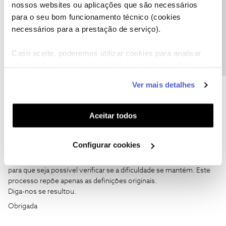
agendamentos?
nossos websites ou aplicações que são necessários
Precisa de ajuda?
para o seu bom funcionamento técnico (cookies
Posso agendar a troca de equipamento ao domicilio? A troca é
gratuita?
necessários para a prestação de serviço).
Obrigado.
Caso aceite, poderemos utilizar cookies para analisar
PNO
informação estatística (cookies de analítica), adaptar
este serviço às suas preferências e apresentar-lhe
Ver mais detalhes
funcionalidades (cookies de personalização e
funcionalidade) e adaptar anúncios aos seus interesses
(cookies de publicidade personalizada). Pode gerir a
Aceitar todos
utilização dos cookies clicando em "
Configurar
Ana P.
Forum|Forum|5 years ago
Cookies
".
Configurar cookies
Olá
@PNO
,
Sugerimos que efetue uma reposição de parâmetros originais
para que seja possível verificar se a dificuldade se mantém. Este
processo repõe apenas as definições originais.
Diga-nos se resultou.
Obrigada