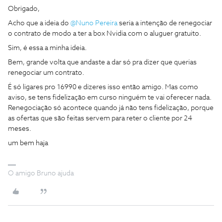
Obrigado,
Acho que a ideia do ​
@Nuno Pereira
seria a intenção de renegociar
o contrato de modo a ter a box Nvidia com o aluguer gratuito.
Sim, é essa a minha ideia.
Bem, grande volta que andaste a dar só pra dizer que querias
renegociar um contrato.
É só ligares pro 16990 e dizeres isso então amigo. Mas como
aviso, se tens fidelização em curso ninguém te vai oferecer nada.
Renegociação só acontece quando já não tens fidelização, porque
as ofertas que são feitas servem para reter o cliente por 24
meses.
um bem haja
O amigo Bruno ajuda