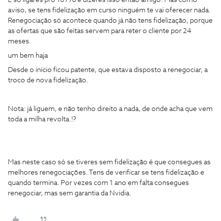
É só ligares pro 16990 e dizeres isso então amigo. Mas como
aviso, se tens fidelização em curso ninguém te vai oferecer nada.
Renegociação só acontece quando já não tens fidelização, porque
as ofertas que são feitas servem para reter o cliente por 24
meses.
um bem haja
Desde o início ficou patente, que estava disposto a renegociar, a
troco de nova fidelização.
Nota: já liguem, e não tenho direito a nada, de onde acha que vem
toda a milha revolta.!?
Mas neste caso só se tiveres sem fidelização é que consegues as
melhores renegociações. Tens de verificar se tens fidelização e
quando termina. Por vezes com 1 ano em falta consegues
renegociar, mas sem garantia da Nvidia.