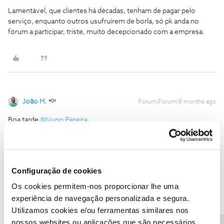
Lamentável, que clientes há décadas, tenham de pagar pelo
serviço, enquanto outros usufruírem de borla, só pk anda no
fórum a participar, triste, muito decepcionado com a empresa.
João H.
Forum|Forum|8 months ago
Boa tarde ​
@Nuno Pereira
,
Agradecemos a sua mensagem. Sugerimos que leia com maior
atenção o artigo do ​
@Renato Gomes
de forma a ser esclarecido
sobre o tema.
Configuração de cookies
Vamos, ainda assim, ajudar a esclarecer. O equipamento foi
prémio de um passatempo que decorreu no Fórum NOS, onde o ​
Os cookies permitem-nos proporcionar lhe uma
@Renato Gomes
foi vencedor.
experiência de navegação personalizada e segura.
Recentemente, existiu outra celebração onde foram sorteados
Utilizamos cookies e/ou ferramentas similares nos
vários prémios:
nossos websites ou aplicações que são necessários