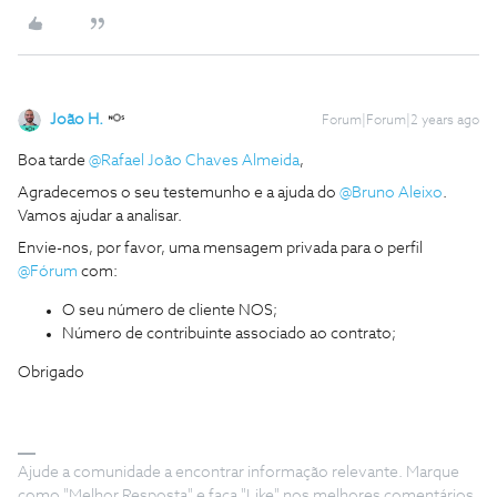
João H.
Forum|Forum|2 years ago
Boa tarde
@Rafael João Chaves Almeida
,
Agradecemos o seu testemunho e a ajuda do
@Bruno Aleixo
.
Vamos ajudar a analisar.
Envie-nos, por favor, uma mensagem privada para o perfil
@Fórum
com:
O seu número de cliente NOS;
Número de contribuinte associado ao contrato;
Obrigado
Ajude a comunidade a encontrar informação relevante. Marque
como "Melhor Resposta" e faça "Like" nos melhores comentários.