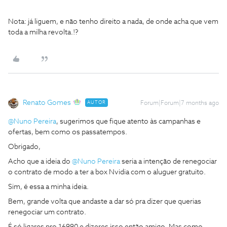
Nota: já liguem, e não tenho direito a nada, de onde acha que vem
toda a milha revolta.!?
Renato Gomes
AUTOR
Forum|Forum|7 months ago
@Nuno Pereira
, sugerimos que fique atento às campanhas e
ofertas, bem como os passatempos.
Obrigado,
Acho que a ideia do ​
@Nuno Pereira
seria a intenção de renegociar
o contrato de modo a ter a box Nvidia com o aluguer gratuito.
Sim, é essa a minha ideia.
Bem, grande volta que andaste a dar só pra dizer que querias
renegociar um contrato.