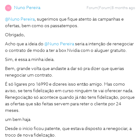
Nuno Pereira
Forum|Forum|8 months ago
N
@Nuno Pereira
, sugerimos que fique atento às campanhas e
ofertas, bem como os passatempos.
Obrigado,
Acho que a ideia do ​
@Nuno Pereira
seria a intenção de renegociar
o contrato de modo a ter a box Nvidia com o aluguer gratuito.
Sim, é essa a minha ideia.
Bem, grande volta que andaste a dar só pra dizer que querias
renegociar um contrato.
É só ligares pro 16990 e dizeres isso então amigo. Mas como
aviso, se tens fidelização em curso ninguém te vai oferecer nada.
Renegociação só acontece quando já não tens fidelização, porque
as ofertas que são feitas servem para reter o cliente por 24
meses.
um bem haja
Desde o início ficou patente, que estava disposto a renegociar, a
troco de nova fidelização.