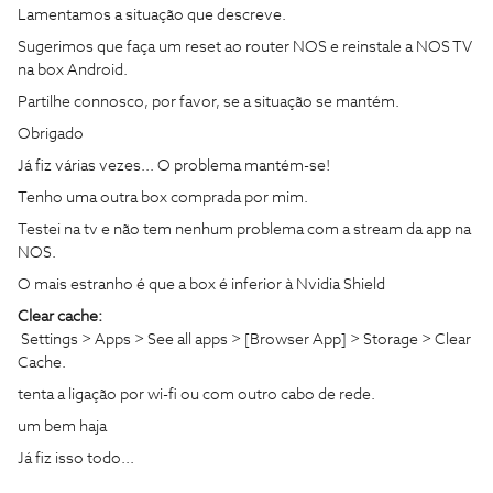
Lamentamos a situação que descreve.
Sugerimos que faça um reset ao router NOS e reinstale a NOS TV
na box Android.
Partilhe connosco, por favor, se a situação se mantém.
Obrigado
Já fiz várias vezes... O problema mantém-se!
Tenho uma outra box comprada por mim.
Testei na tv e não tem nenhum problema com a stream da app na
NOS.
O mais estranho é que a box é inferior à Nvidia Shield
Clear cache:
Settings > Apps > See all apps > [Browser App] > Storage > Clear
Cache.
tenta a ligação por wi-fi ou com outro cabo de rede.
um bem haja
Já fiz isso todo...