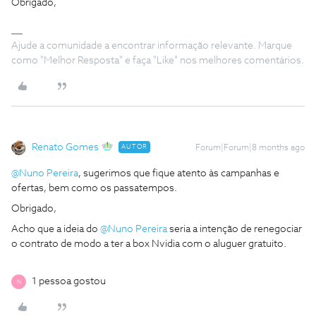
Obrigado,
Ajude a comunidade a encontrar informação relevante. Marque
como "Melhor Resposta" e faça "Like" nos melhores comentários.
Renato Gomes
AUTOR
Forum|Forum|8 months ago
@Nuno Pereira
, sugerimos que fique atento às campanhas e
ofertas, bem como os passatempos.
Obrigado,
Acho que a ideia do ​
@Nuno Pereira
seria a intenção de renegociar
o contrato de modo a ter a box Nvidia com o aluguer gratuito.
1 pessoa gostou
N