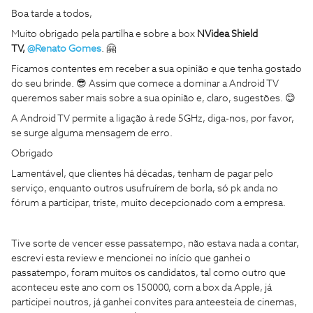
Boa tarde a todos,
Muito obrigado pela partilha e sobre a box
NVidea Shield
TV,
@Renato Gomes
. 🤗
Ficamos contentes em receber a sua opinião e que tenha gostado
do seu brinde. 😎 Assim que comece a dominar a Android TV
queremos saber mais sobre a sua opinião e, claro, sugestões. 😊
A Android TV permite a ligação à rede 5GHz, diga-nos, por favor,
se surge alguma mensagem de erro.
Obrigado
Lamentável, que clientes há décadas, tenham de pagar pelo
serviço, enquanto outros usufruírem de borla, só pk anda no
fórum a participar, triste, muito decepcionado com a empresa.
Tive sorte de vencer esse passatempo, não estava nada a contar,
escrevi esta review e mencionei no início que ganhei o
passatempo, foram muitos os candidatos, tal como outro que
aconteceu este ano com os 150000, com a box da Apple, já
participei noutros, já ganhei convites para anteesteia de cinemas,