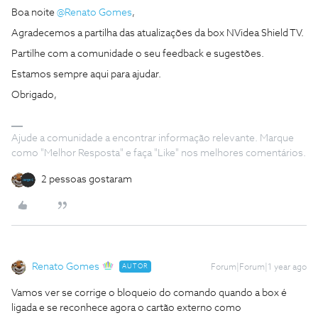
Boa noite ​
@Renato Gomes
,
Agradecemos a partilha das atualizações da box NVidea Shield TV.
Partilhe com a comunidade o seu feedback e sugestões.
Estamos sempre aqui para ajudar.
Obrigado,
Ajude a comunidade a encontrar informação relevante. Marque
como "Melhor Resposta" e faça "Like" nos melhores comentários.
2 pessoas gostaram
Renato Gomes
AUTOR
Forum|Forum|1 year ago
Vamos ver se corrige o bloqueio do comando quando a box é
ligada e se reconhece agora o cartão externo como