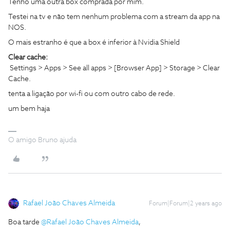
Tenho uma outra box comprada por mim.
Testei na tv e não tem nenhum problema com a stream da app na
NOS.
O mais estranho é que a box é inferior à Nvidia Shield
Clear cache:
Settings > Apps > See all apps > [Browser App] > Storage > Clear
Cache.
tenta a ligação por wi-fi ou com outro cabo de rede.
um bem haja
O amigo Bruno ajuda
Rafael João Chaves Almeida
Forum|Forum|2 years ago
Boa tarde
@Rafael João Chaves Almeida
,