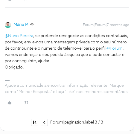
Mário P.
Forum|Forum|7 months ago
@Nuno Pereira
, se pretende renegociar as condições contratuais,
por favor, envie-nos uma mensagem privada com o seu número
de contribuinte e o número de telemóvel para o perfil ​
@Fórum
,
vamos endereçar o seu pedido à equipa que o pode contactar e,
por conseguinte, ajudar.
Obrigado,
Ajude a comunidade a encontrar informação relevante. Marque
como "Melhor Resposta" e faça "Like" nos melhores comentários.
Forum|pagination.label 3 / 3