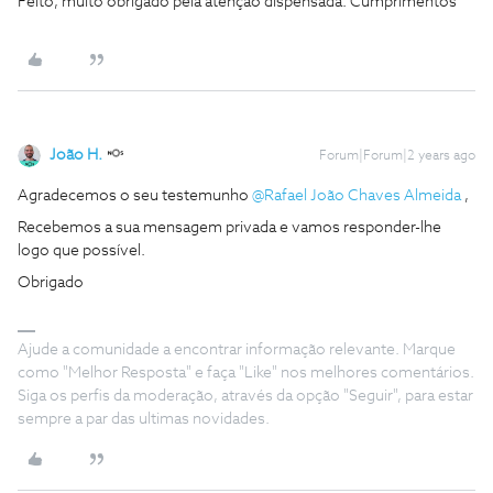
Feito, muito obrigado pela atenção dispensada. Cumprimentos
João H.
Forum|Forum|2 years ago
Agradecemos o seu testemunho
@Rafael João Chaves Almeida
,
Recebemos a sua mensagem privada e vamos responder-lhe
logo que possível.
Obrigado
Ajude a comunidade a encontrar informação relevante. Marque
como "Melhor Resposta" e faça "Like" nos melhores comentários.
Siga os perfis da moderação, através da opção "Seguir", para estar
sempre a par das ultimas novidades.