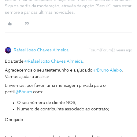
Siga os perfis da moderação, através da opção "Seguir", para estar
sempre a par das ultimas novidades.
Rafael João Chaves Almeida
Forum|Forum|2 years ago
Boa tarde
@Rafael João Chaves Almeida
,
Agradecemos o seu testemunho e a ajuda do
@Bruno Aleixo
.
Vamos ajudar a analisar.
Envie-nos, por favor, uma mensagem privada para o
perfil
@Fórum
com:
O seu número de cliente NOS;
Número de contribuinte associado ao contrato;
Obrigado