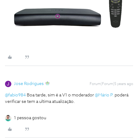
Jose Rodrigues
Forum|Forum|5 years ago
@fabio984
Boa tarde, sim é a V1 o moderador
@Mário P.
poderá
verificar se tem a ultima atualização.
1 pessoa gostou