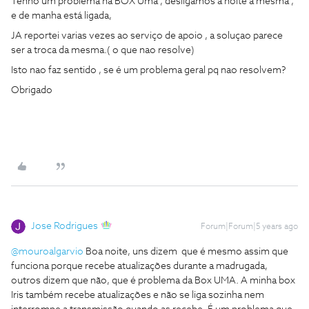
Tenho um problema na BOX Uma , desligamos a noite a mesma ,
e de manha está ligada,
JA reportei varias vezes ao serviço de apoio , a soluçao parece
ser a troca da mesma.( o que nao resolve)
Isto nao faz sentido , se é um problema geral pq nao resolvem?
Obrigado
Jose Rodrigues
Forum|Forum|5 years ago
@mouroalgarvio
Boa noite, uns dizem que é mesmo assim que
funciona porque recebe atualizações durante a madrugada,
outros dizem que não, que é problema da Box UMA. A minha box
Iris também recebe atualizações e não se liga sozinha nem