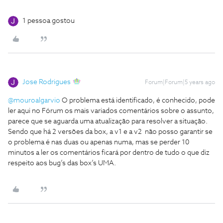
1 pessoa gostou
Jose Rodrigues
Forum|Forum|5 years ago
@mouroalgarvio
O problema está identificado, é conhecido, pode
ler aqui no Fórum os mais variados comentários sobre o assunto,
parece que se aguarda uma atualização para resolver a situação.
Sendo que há 2 versões da box, a v1 e a v2 não posso garantir se
o problema é nas duas ou apenas numa, mas se perder 10
minutos a ler os comentários ficará por dentro de tudo o que diz
respeito aos bug’s das box’s UMA.