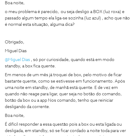
Boa noite,
o meu problema é parecido, ou seja desligo a BOX (luz roxa) e
passado algum tempo ela liga-se sozinha (luz azul) , acho que não
é normal esta situação, alguma dica?
Obrigado,
Miguel Dias
@Miguel Dias
, só por curiosidade, quando está em modo
standby, a box fica quente.
Em menos de um mês já troquei de box, pelo motivo de ficar
bastante quente, como se estivesse em funcionamento. Após
uma noite em standby, de manhã está quente. E de vez em
quando não reage para ligar, quer seja no botão do comando,
botão da box ou a app Nos comando, tenho que reiniciar
desligando da corrente.
Boa noite,
É difícil responder a essa questão pois a box ou esta ligada ou
desligada, em standby, só se ficar cordado a noite toda para ver