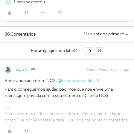
1 pessoa gostou
T
Mais antigos primeiro
38 Comentários
Forum|pagination.label 1 / 2
Tiago C.
Forum|Forum|6 years ago
Bem-vindo ao Fórum NOS,
@Ricardofernandes24
.
Para o conseguirmos ajudar, pedimos que nos envie uma
mensagem privada com o seu número de Cliente NOS.
Ajude a comunidade a encontrar informação relevante. Marque
como "Melhor Resposta" e faça "Like" nos melhores comentários.