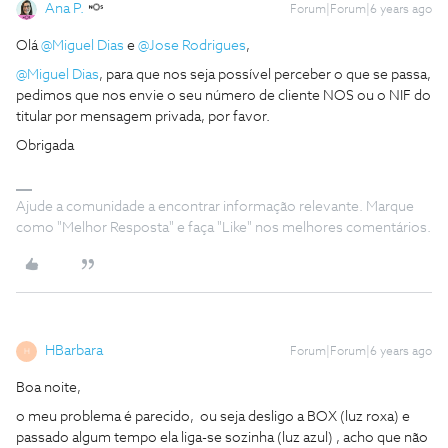
Ana P.
Forum|Forum|6 years ago
Olá
@Miguel Dias
e
@Jose Rodrigues
,
@Miguel Dias
, para que nos seja possível perceber o que se passa,
pedimos que nos envie o seu número de cliente NOS ou o NIF do
titular por mensagem privada, por favor.
Obrigada
Ajude a comunidade a encontrar informação relevante. Marque
como "Melhor Resposta" e faça "Like" nos melhores comentários.
HBarbara
Forum|Forum|6 years ago
H
Boa noite,
o meu problema é parecido, ou seja desligo a BOX (luz roxa) e
passado algum tempo ela liga-se sozinha (luz azul) , acho que não