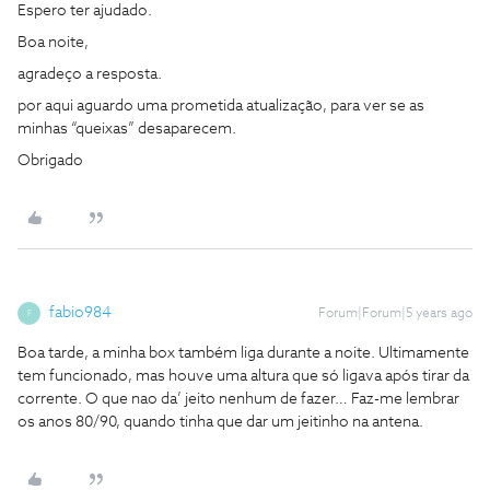
Espero ter ajudado.
Boa noite,
agradeço a resposta.
por aqui aguardo uma prometida atualização, para ver se as
minhas “queixas” desaparecem.
Obrigado
fabio984
Forum|Forum|5 years ago
F
Boa tarde, a minha box também liga durante a noite. Ultimamente
tem funcionado, mas houve uma altura que só ligava após tirar da
corrente. O que nao da’ jeito nenhum de fazer… Faz-me lembrar
os anos 80/90, quando tinha que dar um jeitinho na antena.