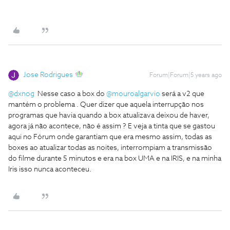
Jose Rodrigues
Forum|Forum|5 years ago
@dxnog
Nesse caso a box do
@mouroalgarvio
será a v2 que
mantém o problema . Quer dizer que aquela interrupção nos
programas que havia quando a box atualizava deixou de haver,
agora já não acontece, não é assim ? E veja a tinta que se gastou
aqui no Fórum onde garantiam que era mesmo assim, todas as
boxes ao atualizar todas as noites, interrompiam a transmissão
do filme durante 5 minutos e era na box UMA e na IRIS, e na minha
Iris isso nunca aconteceu.