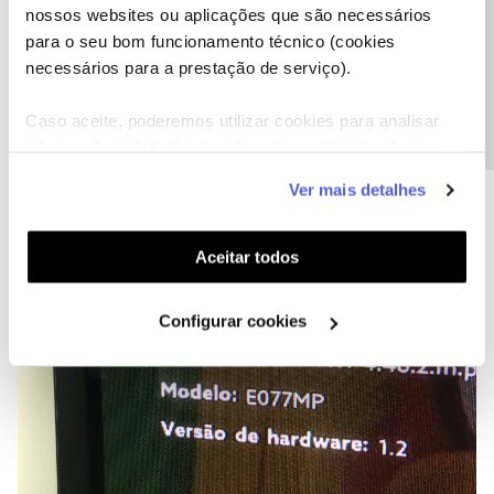
nossos websites ou aplicações que são necessários
Precisa de ajuda?
para o seu bom funcionamento técnico (cookies
necessários para a prestação de serviço).
Caso aceite, poderemos utilizar cookies para analisar
informação estatística (cookies de analítica), adaptar
este serviço às suas preferências e apresentar-lhe
Ver mais detalhes
funcionalidades (cookies de personalização e
funcionalidade) e adaptar anúncios aos seus interesses
(cookies de publicidade personalizada). Pode gerir a
Aceitar todos
utilização dos cookies clicando em "
Configurar
Cookies
".
Configurar cookies