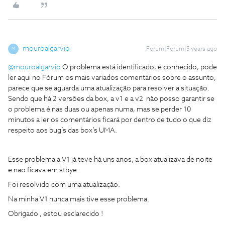
mouroalgarvio
Forum|Forum|5 years ago
M
@mouroalgarvio
O problema está identificado, é conhecido, pode
ler aqui no Fórum os mais variados comentários sobre o assunto,
parece que se aguarda uma atualização para resolver a situação.
Sendo que há 2 versões da box, a v1 e a v2 não posso garantir se
o problema é nas duas ou apenas numa, mas se perder 10
minutos a ler os comentários ficará por dentro de tudo o que diz
respeito aos bug’s das box’s UMA.
Esse problema a V1 já teve há uns anos, a box atualizava de noite
e nao ficava em stbye.
Foi resolvido com uma atualização.
Na minha V1 nunca mais tive esse problema.
Obrigado , estou esclarecido !