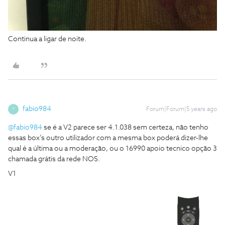
Continua a ligar de noite.
fabio984
Forum|Forum|5 years ago
F
@fabio984
se é a V2 parece ser 4.1.038 sem certeza, não tenho
essas box’s outro utilizador com a mesma box poderá dizer-lhe
qual é a última ou a moderação, ou o 16990 apoio tecnico opção 3
chamada grátis da rede NOS.
V1