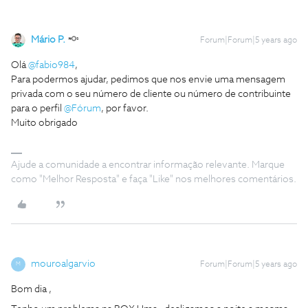
Mário P.
Forum|Forum|5 years ago
Olá
@fabio984
,
Para podermos ajudar, pedimos que nos envie uma mensagem
privada com o seu número de cliente ou número de contribuinte
para o perfil
@Fórum
, por favor.
Muito obrigado
Ajude a comunidade a encontrar informação relevante. Marque
como "Melhor Resposta" e faça "Like" nos melhores comentários.
mouroalgarvio
Forum|Forum|5 years ago
M
Bom dia ,