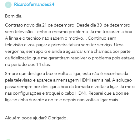
Ricardofernandes24
R
Bom dia.
Contrato novo dia 21 de dezembro. Desde dia 30 de dezembro
sem televisão. Tenho o mesmo problema. Ja me trocaram a box.
A linha e o tecnico não sabem o motivo... Continuo sem
televisão e vou pagar a primeira fatura sem ter serviço. Uma
vergonha, sem apoio e ainda a aguardar uma chamada por parte
da fidelização que me garantiram resolver o problema pois estava
no período dos 14 dias.
Smpre que desligo a box e volto a ligar, esta não é reconhecida
pela televisão e aparece a mensagem HDMI sem sinal. A solução
passa sempre por desligar a box da tomada e voltar a ligar. Já mexi
nas configurações e troquei o cabo HDMI. Reparei que a box se
liga sozinha durante a noite e depois nao volta a ligar mais.
Alguém pode ajudar? Obrigado.