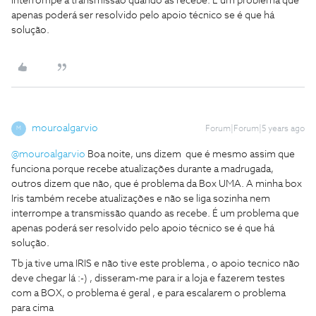
interrompe a transmissão quando as recebe. É um problema que
apenas poderá ser resolvido pelo apoio técnico se é que há
solução.
mouroalgarvio
Forum|Forum|5 years ago
M
@mouroalgarvio
Boa noite, uns dizem que é mesmo assim que
funciona porque recebe atualizações durante a madrugada,
outros dizem que não, que é problema da Box UMA. A minha box
Iris também recebe atualizações e não se liga sozinha nem
interrompe a transmissão quando as recebe. É um problema que
apenas poderá ser resolvido pelo apoio técnico se é que há
solução.
Tb ja tive uma IRIS e não tive este problema , o apoio tecnico não
deve chegar lá :-) , disseram-me para ir a loja e fazerem testes
com a BOX, o problema é geral , e para escalarem o problema
para cima