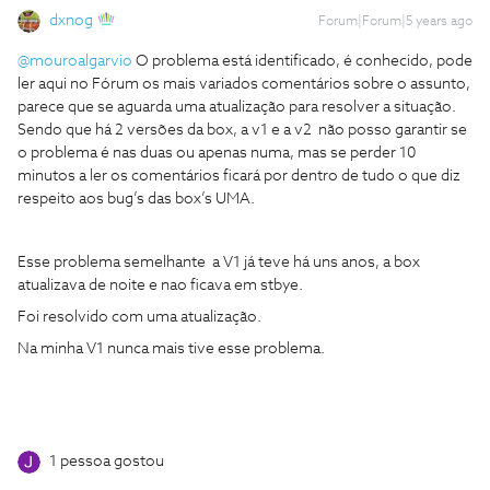
dxnog
Forum|Forum|5 years ago
@mouroalgarvio
O problema está identificado, é conhecido, pode
ler aqui no Fórum os mais variados comentários sobre o assunto,
parece que se aguarda uma atualização para resolver a situação.
Sendo que há 2 versões da box, a v1 e a v2 não posso garantir se
o problema é nas duas ou apenas numa, mas se perder 10
minutos a ler os comentários ficará por dentro de tudo o que diz
respeito aos bug’s das box’s UMA.
Esse problema semelhante a V1 já teve há uns anos, a box
atualizava de noite e nao ficava em stbye.
Foi resolvido com uma atualização.
Na minha V1 nunca mais tive esse problema.
1 pessoa gostou