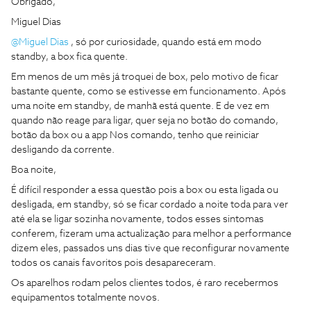
Obrigado,
Miguel Dias
@Miguel Dias
, só por curiosidade, quando está em modo
standby, a box fica quente.
Em menos de um mês já troquei de box, pelo motivo de ficar
bastante quente, como se estivesse em funcionamento. Após
uma noite em standby, de manhã está quente. E de vez em
quando não reage para ligar, quer seja no botão do comando,
botão da box ou a app Nos comando, tenho que reiniciar
desligando da corrente.
Boa noite,
É difícil responder a essa questão pois a box ou esta ligada ou
desligada, em standby, só se ficar cordado a noite toda para ver
até ela se ligar sozinha novamente, todos esses sintomas
conferem, fizeram uma actualização para melhor a performance
dizem eles, passados uns dias tive que reconfigurar novamente
todos os canais favoritos pois desapareceram.
Os aparelhos rodam pelos clientes todos, é raro recebermos
equipamentos totalmente novos.