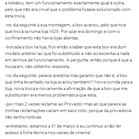
a instalou, tem um funcionamento exactamente igual à outra,
pelo que não era crível que o problema ficasse solucionado com
esta troca;
-no dia seguinte à sua montagem, a box avariou, pelo que tive
que trocá-la numa loja NOS. Por azar era domingo e com o
confinamento não havia lojas abertas;
-trocada a box na loja, fico então a saber que esta box era dum
modelo anterior ao que foi substituido e não acrescentava nada
em termos de funcionamento. Á pergunta: então porque é que a
trocaram, não obtenho resposta;
-no dia seguinte, parece anedota mas garanto que não é, a box
que tinha levantado na loja avariou também!!! Nova corrida para a
loja, nova troca e novamente a afirmação de que a box que me
substituiram era menos problemática que esta;
-por mais 2 vezes reclamei ao Provedor mas ao que parece as
minhas reclamações cairam em saco roto, porque da provedoria
não tenho notícias.
-entretanto, estamos a 31 de março e eu continuo a não ter
acesso à ficha técnica nos canais de cinema!