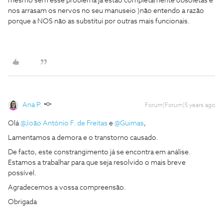
mesmo sem esse problema já estão completamente obsoletas e
nos arrasam os nervos no seu manuseio )não entendo a razão
porque a NOS não as substitui por outras mais funcionais.
Ana P.
Forum|Forum|5 years ago
Olá
@João António F. de Freitas
e
@Guimas
,
Lamentamos a demora e o transtorno causado.
De facto, este constrangimento já se encontra em análise.
Estamos a trabalhar para que seja resolvido o mais breve
possível.
Agradecemos a vossa compreensão.
Obrigada