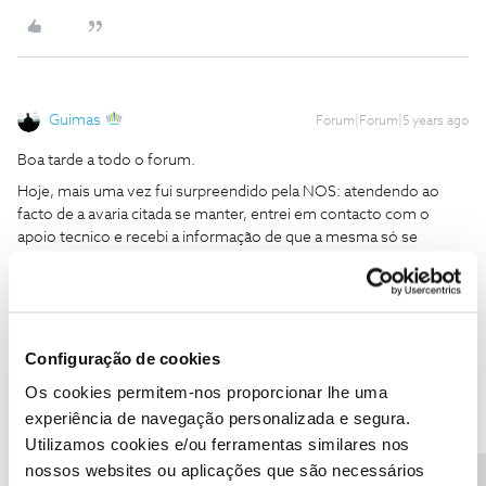
Guimas
Forum|Forum|5 years ago
Boa tarde a todo o forum.
Hoje, mais uma vez fui surpreendido pela NOS: atendendo ao
facto de a avaria citada se manter, entrei em contacto com o
apoio tecnico e recebi a informação de que a mesma só se
verifica realmente com a box iris e que está agendada a sua
reparação para 26 de março!!!!
Esta informação, depois de em finais de janeiro me terem
afirmado que a avaria estaria resolvida em 21 de fevereiro, só
Configuração de cookies
pode ser encarada como uma falta de respeito pelos clientes e na
minha opinião traduz um pessimo serviço prestado pela NOS.
Os cookies permitem-nos proporcionar lhe uma
E questiono: se a box iris, já de si obsoleta e a justificar
experiência de navegação personalizada e segura.
actualização, não cumpre o serviço porque razão são os clientes a
Utilizamos cookies e/ou ferramentas similares nos
suportar esse mau funcionamento? Não seria altura de a NOS a
nossos websites ou aplicações que são necessários
substituir por uma box que funcione?