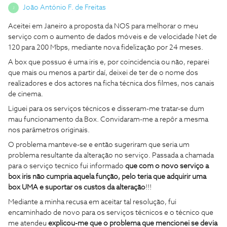
João António F. de Freitas
J
Aceitei em Janeiro a proposta da NOS para melhorar o meu
serviço com o aumento de dados móveis e de velocidade Net de
120 para 200 Mbps, mediante nova fidelização por 24 meses.
A box que possuo é uma iris e, por coincidencia ou não, reparei
que mais ou menos a partir daí, deixei de ter de o nome dos
realizadores e dos actores na ficha técnica dos filmes, nos canais
de cinema.
Liguei para os serviços técnicos e disseram-me tratar-se dum
mau funcionamento da Box. Convidaram-me a repôr a mesma
nos parâmetros originais.
O problema manteve-se e então sugeriram que seria um
problema resultante da alteração no serviço. Passada a chamada
para o serviço tecnico fui informado
que com o novo serviço a
box iris não cumpria aquela função, pelo teria que adquirir uma
box UMA e suportar os custos da alteração
!!!
Mediante a minha recusa em aceitar tal resolução, fui
encaminhado de novo para os serviços técnicos e o técnico que
me atendeu
explicou-me que o problema que mencionei se devia