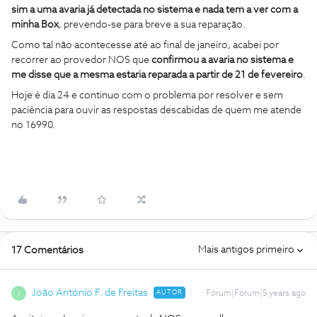
sim a uma avaria já detectada no sistema e nada tem a ver com a
minha Box
, prevendo-se para breve a sua reparação.
Como tal não acontecesse até ao final de janeiro, acabei por
recorrer ao provedor NOS que
confirmou a avaria no sistema e
me disse que a mesma estaria reparada a partir de 21 de fevereiro
.
Hoje é dia 24 e continuo com o problema por resolver e sem
paciência para ouvir as respostas descabidas de quem me atende
no 16990.
Mais antigos primeiro
17 Comentários
João António F. de Freitas
AUTOR
Forum|Forum|5 years ago
J