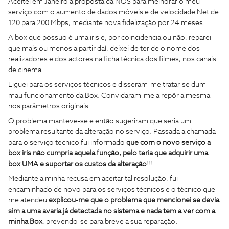
Aceitei em Janeiro a proposta da NOS para melhorar o meu
serviço com o aumento de dados móveis e de velocidade Net de
120 para 200 Mbps, mediante nova fidelização por 24 meses.
A box que possuo é uma iris e, por coincidencia ou não, reparei
que mais ou menos a partir daí, deixei de ter de o nome dos
realizadores e dos actores na ficha técnica dos filmes, nos canais
de cinema.
Liguei para os serviços técnicos e disseram-me tratar-se dum
mau funcionamento da Box. Convidaram-me a repôr a mesma
nos parâmetros originais.
O problema manteve-se e então sugeriram que seria um
problema resultante da alteração no serviço. Passada a chamada
para o serviço tecnico fui informado
que com o novo serviço a
box iris não cumpria aquela função, pelo teria que adquirir uma
box UMA e suportar os custos da alteração
!!!
Mediante a minha recusa em aceitar tal resolução, fui
encaminhado de novo para os serviços técnicos e o técnico que
me atendeu
explicou-me que o problema que mencionei se devia
sim a uma avaria já detectada no sistema e nada tem a ver com a
minha Box
, prevendo-se para breve a sua reparação.