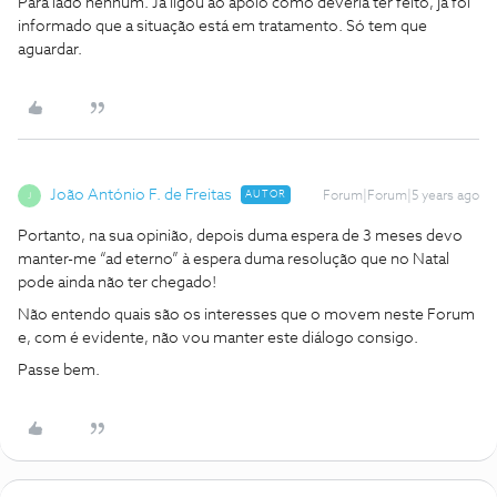
Para lado nenhum. Já ligou ao apoio como deveria ter feito, já foi
informado que a situação está em tratamento. Só tem que
aguardar.
João António F. de Freitas
AUTOR
Forum|Forum|5 years ago
J
Portanto, na sua opinião, depois duma espera de 3 meses devo
manter-me “ad eterno” à espera duma resolução que no Natal
pode ainda não ter chegado!
Não entendo quais são os interesses que o movem neste Forum
e, com é evidente, não vou manter este diálogo consigo.
Passe bem.