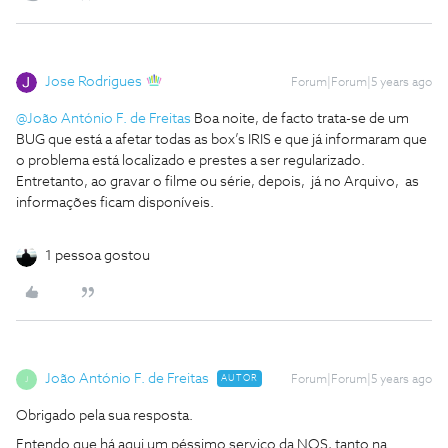
Jose Rodrigues
Forum|Forum|5 years ago
@João António F. de Freitas
Boa noite, de facto trata-se de um
BUG que está a afetar todas as box’s IRIS e que já informaram que
o problema está localizado e prestes a ser regularizado.
Entretanto, ao gravar o filme ou série, depois, já no Arquivo, as
informações ficam disponíveis.
1 pessoa gostou
João António F. de Freitas
AUTOR
Forum|Forum|5 years ago
J
Obrigado pela sua resposta.
Entendo que há aqui um péssimo serviço da NOS, tanto na