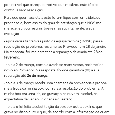
por incrível que pareça, o motivo que motivou este tópico
continua sem resolução.
Para que quem assiste a este forum fique com uma ideia do
processo e, bem assim do grau de satisfação que a NOS me
merece, eu vou resumir breve mas sucintamente, a sua
evolução:
-Após várias tentativas junto da equipa técnica (16990) para a
resolução do problema, reclamei ao Provedor em 28 de janeiro.
Na resposta, foi-me garantida a reparação da avaria até
28 de
fevereiro
;
-no dia 2 de março, como a avaria se mantivesse, reclamei de
novo ao Provedor. Na resposta, foi-me garantida (!!!) a sua
reparação até
26 de março
;
-no dia 3 de março recebi uma chamada da provedoria a propor-
me a troca da minha box, com via à resolução do problema. A
minha box era uma Iris, de gravação na nuvem. Aceitei, na
expectativa de ver solucionada a questão;
-no dia 6 foi feita a substituição da box por outra box Íris, que
grava no disco duro e que, de acordo com a informação de quem