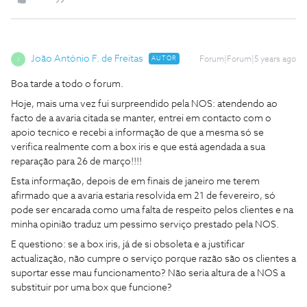
João António F. de Freitas
AUTOR
Forum|Forum|5 years ago
J
Boa tarde a todo o forum.
Hoje, mais uma vez fui surpreendido pela NOS: atendendo ao
facto de a avaria citada se manter, entrei em contacto com o
apoio tecnico e recebi a informação de que a mesma só se
verifica realmente com a box iris e que está agendada a sua
reparação para 26 de março!!!!
Esta informação, depois de em finais de janeiro me terem
afirmado que a avaria estaria resolvida em 21 de fevereiro, só
pode ser encarada como uma falta de respeito pelos clientes e na
minha opinião traduz um pessimo serviço prestado pela NOS.
E questiono: se a box iris, já de si obsoleta e a justificar
actualização, não cumpre o serviço porque razão são os clientes a
suportar esse mau funcionamento? Não seria altura de a NOS a
substituir por uma box que funcione?