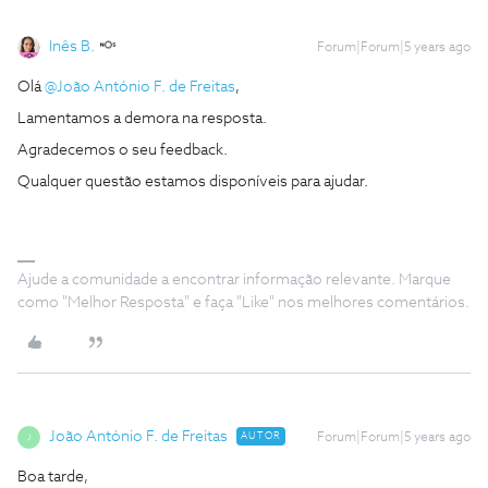
Inês B.
Forum|Forum|5 years ago
Olá
@João António F. de Freitas
,
Lamentamos a demora na resposta.
Agradecemos o seu feedback.
Qualquer questão estamos disponíveis para ajudar.
Ajude a comunidade a encontrar informação relevante. Marque
como "Melhor Resposta" e faça "Like" nos melhores comentários.
João António F. de Freitas
AUTOR
Forum|Forum|5 years ago
J
Boa tarde,