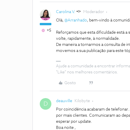
Carolina V.
Moderador
Olá,
@Arranhado
, bem-vindo à comunid
+5
Reforçamos que esta dificuldade está a s
volte, rapidamente, à normalidade.
De maneira a tornarmos a consulta de inf
movemos a sua publicação para este tópi
Ajude a comunidade a encontrar inform
"Like" nos melhores comentários.
Gosto
deauville
Kilobyte
D
Por coincidência acabaram de telefonar.
por mais clientes. Comunicaram ao depa
esperar por update.
Boa noite ,