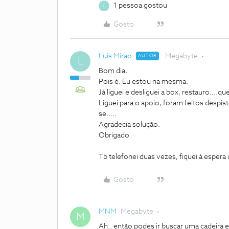
1 pessoa gostou
L
Gosto
Luis Mirao
Megabyte
AUTOR
L
Bom dia,
Pois é. Eu estou na mesma.
Já liguei e desliguei a box, restauro....qu
Liguei para o apoio, foram feitos despis
se.....
Agradecia solução.
Obrigado
Tb telefonei duas vezes, fiquei á espera 
Gosto
MNM
Megabyte
M
Ah.. então podes ir buscar uma cadeira e 