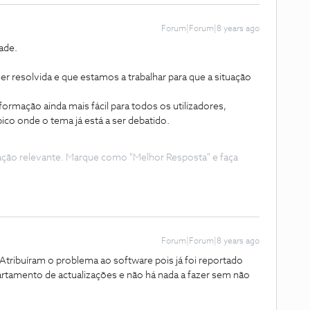
Forum|Forum|8 years ago
ade.
er resolvida e que estamos a trabalhar para que a situação
ormação ainda mais fácil para todos os utilizadores,
co onde o tema já está a ser debatido.
ação relevante. Marque como "Melhor Resposta" e faça
Forum|Forum|8 years ago
 Atribuíram o problema ao software pois já foi reportado
rtamento de actualizações e não há nada a fazer sem não