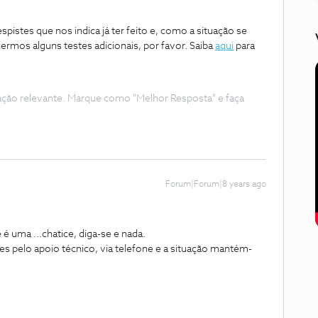
istes que nos indica já ter feito e, como a situação se
rmos alguns testes adicionais, por favor. Saiba
aqui
para
ação relevante. Marque como "Melhor Resposta" e faça
Forum|Forum|8 years ago
e é uma ...chatice, diga-se e nada.
tes pelo apoio técnico, via telefone e a situação mantém-