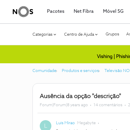
Pacotes
Net Fibra
Móvel 5G
Grupos
As
Categorias
Centro de Ajuda
Vishing | Phish
Comunidade
Produtos e serviços
Televisão NO
Ausência da opção "descrição"
Forum|Forum|8 years ago
14 comentários
2
Luis Mirao
Megabyte
L