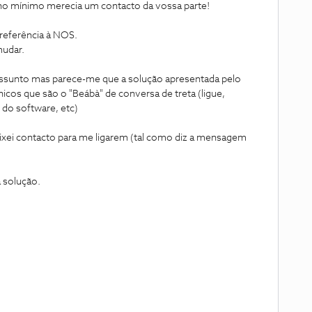
e no mínimo merecia um contacto da vossa parte!
referência à NOS.
mudar.
assunto mas parece-me que a solução apresentada pelo
icos que são o "Beábà" de conversa de treta (ligue,
o do software, etc)
deixei contacto para me ligarem (tal como diz a mensagem
 solução.