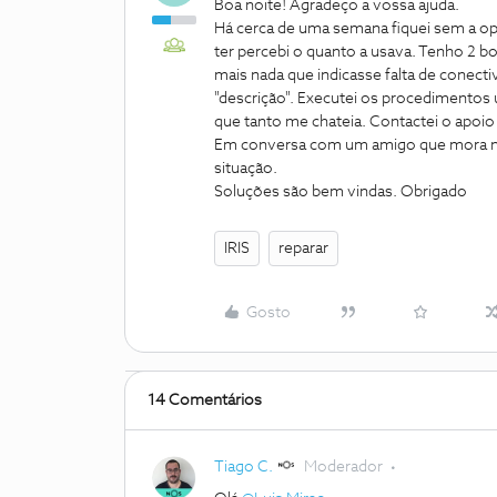
Boa noite! Agradeço a vossa ajuda.
Há cerca de uma semana fiquei sem a o
ter percebi o quanto a usava. Tenho 2 b
mais nada que indicasse falta de conectiv
"descrição". Executei os procedimentos us
que tanto me chateia. Contactei o apoi
Em conversa com um amigo que mora n
situação.
Soluções são bem vindas. Obrigado
IRIS
reparar
Gosto
14 Comentários
Tiago C.
Moderador