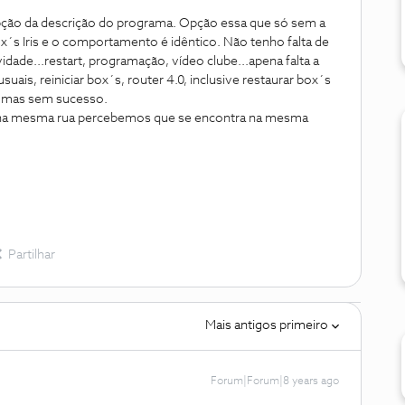
pção da descrição do programa. Opção essa que só sem a
ox´s Iris e o comportamento é idêntico. Não tenho falta de
idade...restart, programação, vídeo clube...apena falta a
uais, reiniciar box´s, router 4.0, inclusive restaurar box´s
o mas sem sucesso.
a mesma rua percebemos que se encontra na mesma
Partilhar
Mais antigos primeiro
Forum|Forum|8 years ago