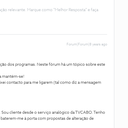
ação relevante. Marque como "Melhor Resposta" e faça
Forum|Forum|8 years ago
rição dos programas. Neste fórum há um tópico sobre este
ma mantém-se!
deixei contacto para me ligarem (tal como diz a mensagem
. Sou cliente desde o serviço analógico da TVCABO. Tenho
 baterem-me à porta com propostas de alteração de