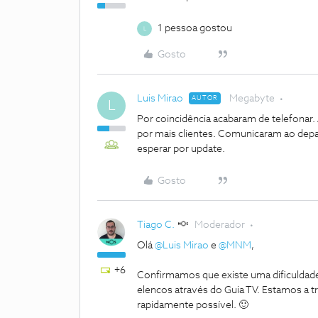
1 pessoa gostou
L
Gosto
Luis Mirao
Megabyte
AUTOR
L
Por coincidência acabaram de telefonar.
por mais clientes. Comunicaram ao depa
esperar por update.
Gosto
Tiago C.
Moderador
Olá
@Luis Mirao
e
@MNM
,
+6
Confirmamos que existe uma dificuldade
elencos através do Guia TV. Estamos a tr
rapidamente possível. 🙂