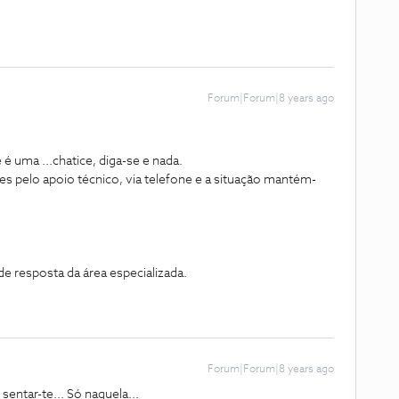
Forum|Forum|8 years ago
e é uma ...chatice, diga-se e nada.
tes pelo apoio técnico, via telefone e a situação mantém-
de resposta da área especializada.
Forum|Forum|8 years ago
sentar-te... Só naquela...