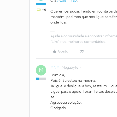
Olá
@Luis Mirao
,
+6
Queremos ajudar. Tendo em conta os desp
mantém, pedimos que nos ligue para faze
onde ligar.
Ajude a comunidade a encontrar inform
"Like" nos melhores comentários.
Gosto
MNM
Megabyte
M
Bom dia,
Pois é. Eu estou na mesma.
Já liguei e desliguei a box, restauro....qu
Liguei para o apoio, foram feitos despis
se.....
Agradecia solução.
Obrigado