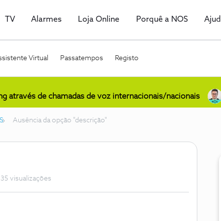
TV
Alarmes
Loja Online
Porquê a NOS
Aju
sistente Virtual
Passatempos
Registo
ing através de chamadas de voz internacionais/nacionais
S
Ausência da opção "descrição"
35 visualizações