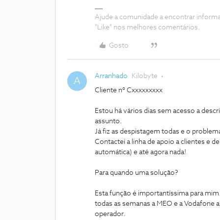
Ajude a comunidade a encontrar inform
"Like" nos melhores comentários.
Gosto
Arranhado
Kilobyte
A
Cliente nº Cxxxxxxxxx
Estou há vários dias sem acesso a desc
assunto.
Já fiz as despistagem todas e o proble
Contactei a linha de apoio a clientes e 
automática) e até agora nada!
Para quando uma solução?
Esta função é importantíssima para mim
todas as semanas a MEO e a Vodafone a
operador.