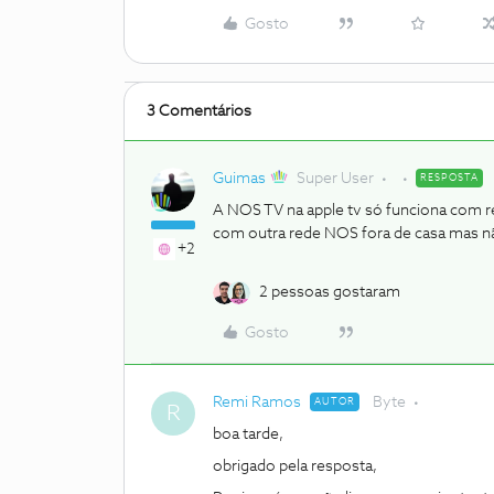
Gosto
3 Comentários
Guimas
Super User
RESPOSTA
A NOS TV na apple tv só funciona com r
com outra rede NOS fora de casa mas nã
+2
2 pessoas gostaram
Gosto
Remi Ramos
Byte
AUTOR
R
boa tarde,
obrigado pela resposta,