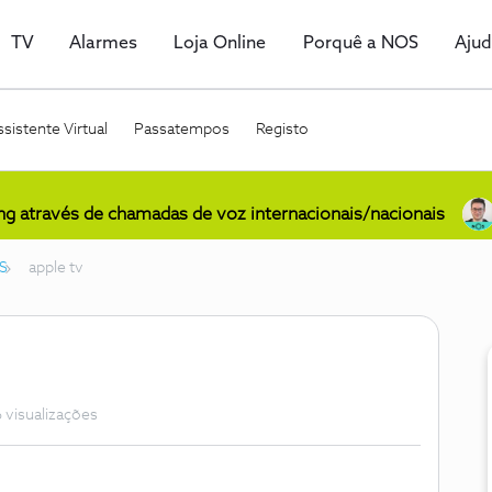
TV
Alarmes
Loja Online
Porquê a NOS
Aju
sistente Virtual
Passatempos
Registo
ing através de chamadas de voz internacionais/nacionais
S
apple tv
 visualizações