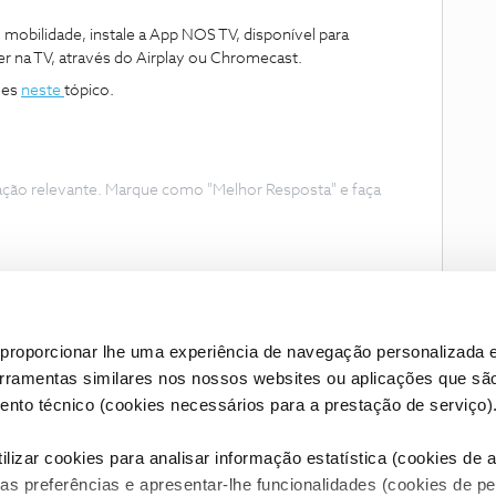
obilidade, instale a App NOS TV, disponível para
r na TV, através do Airplay ou Chromecast.
ões
neste
tópico.
ação relevante. Marque como "Melhor Resposta" e faça
proporcionar lhe uma experiência de navegação personalizada e
erramentas similares nos nossos websites ou aplicações que sã
nto técnico (cookies necessários para a prestação de serviço)
lizar cookies para analisar informação estatística (cookies de an
as preferências e apresentar-lhe funcionalidades (cookies de p
Condições do Fórum NOS
Accessibility statement