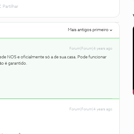
Partilhar
Mais antigos primeiro
Forum|Forum|4 years ago
ede NOS e oficialmente só a de sua casa. Pode funcionar
o é garantido.
Forum|Forum|4 years ago