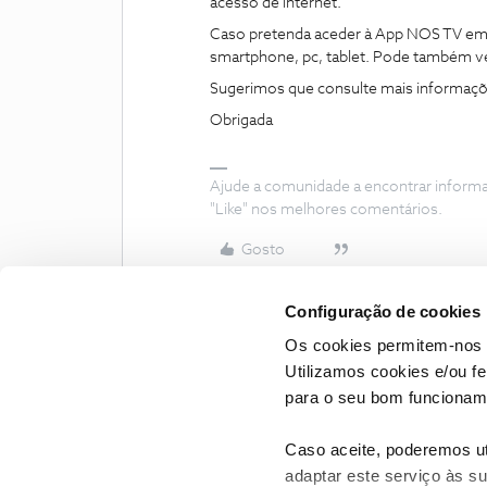
acesso de internet.
Caso pretenda aceder à App NOS TV em m
smartphone, pc, tablet. Pode também ve
Sugerimos que consulte mais informaç
Obrigada
Ajude a comunidade a encontrar inform
"Like" nos melhores comentários.
Gosto
Configuração de cookies
Os cookies permitem-nos 
Utilizamos cookies e/ou f
para o seu bom funcioname
Caso aceite, poderemos uti
adaptar este serviço às su