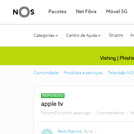
Pacotes
Net Fibra
Móvel 5G
Grupos
As
Categorias
Centro de Ajuda
Vishing | Phish
Comunidade
Produtos e serviços
Televisão NO
RESPONDIDO
apple tv
Forum|Forum|4 years ago
3 comentários
96
Remi Ramos
Byte