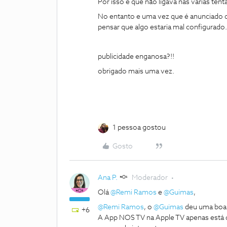
Por isso é que não ligava nas varias tenta
No entanto e uma vez que é anunciado 
pensar que algo estaria mal configurado.
publicidade enganosa?!!
obrigado mais uma vez.
1 pessoa gostou
Gosto
Ana P.
Moderador
Olá
@Remi Ramos
e
@Guimas
,
@Remi Ramos
, o
@Guimas
deu uma boa 
+6
A App NOS TV na Apple TV apenas está di