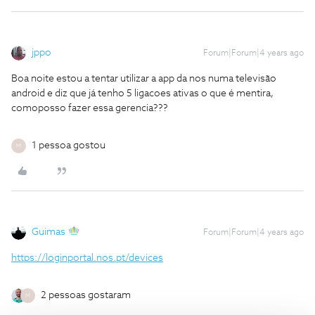
jppo
Forum|Forum|4 years ago
Boa noite estou a tentar utilizar a app da nos numa televisão
android e diz que já tenho 5 ligacoes ativas o que é mentira,
comoposso fazer essa gerencia???
1 pessoa gostou
M
Guimas
Forum|Forum|4 years ago
https://loginportal.nos.pt/devices
2 pessoas gostaram
M