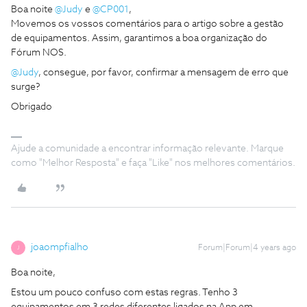
Boa noite
@Judy
e
@CP001
,
Movemos os vossos comentários para o artigo sobre a gestão
de equipamentos. Assim, garantimos a boa organização do
Fórum NOS.
@Judy
, consegue, por favor, confirmar a mensagem de erro que
surge?
Obrigado
Ajude a comunidade a encontrar informação relevante. Marque
como "Melhor Resposta" e faça "Like" nos melhores comentários.
joaompfialho
Forum|Forum|4 years ago
J
Boa noite,
Estou um pouco confuso com estas regras. Tenho 3