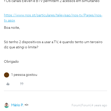
• Os canais Eleven e BTV permitem 2 acessos em simultâneo
https://www.nos.pt/particulares/televisao/nos-tv/Pages/nos-
tv.aspx
Boa noite,
Só tenho 2 dispositivos a usar a TV, é quando tento um terceiro
diz que atingi o limite?
Obrigado
1 pessoa gostou
Mário P.
Forum|Forum|4 years ago