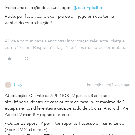
Indicou na exibição de alguns jogos,
@joaompfialho
.
Pode, por favor, dar o exemplo de um jogo em que tenha
verificado esta situação?
Ajude a comunidade a encontrar informação relevante. Marque
como "Melhor Resposta" e faça "Like" nos melhores comentários.
Judy
Forum|Forum|4 years ago
J
Atualização. O limite da APP NOS TV passa a 3 acessos
simultâneos, dentro de casa ou fora de casa, num máximo de 5
equipamentos diferentes a cada período de 30 dias. Android TV e
Apple TV mantêm regras diferentes.
• Os canais Sport TV permitem apenas 1 acesso em simultâneo
(Sport TV Multiscreen)