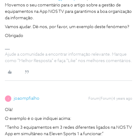
Movemos o seu comentário para o artigo sobre a gestão de
equipamentos na App NOS TV para garantimos a boa organização
da informação.
Vamos ajudar. Dê-nos, por favor, um exemplo deste fenómeno?
Obrigado
Ajude a comunidade a encontrar informação relevante. Marque
como "Melhor Resposta" e faça "Like" nos melhores comentários.
joaompfialho
Forum|Forum|4 years ago
J
Olá!
O exemplo é o que indiquei acima:
“Tenho 3 equipamentos em 3 redes diferentes ligados na NOS TV
App em simultâneo na Eleven Sports 1 a funcionar.”