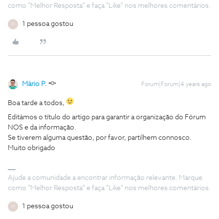
como "Melhor Resposta" e faça "Like" nos melhores comentários.
1 pessoa gostou
M
Mário P.
Forum|Forum|4 years ago
Boa tarde a todos,
Editámos o título do artigo para garantir a organização do Fórum
NOS e da informação.
Se tiverem alguma questão, por favor, partilhem connosco.
Muito obrigado
Ajude a comunidade a encontrar informação relevante. Marque
como "Melhor Resposta" e faça "Like" nos melhores comentários.
1 pessoa gostou
M