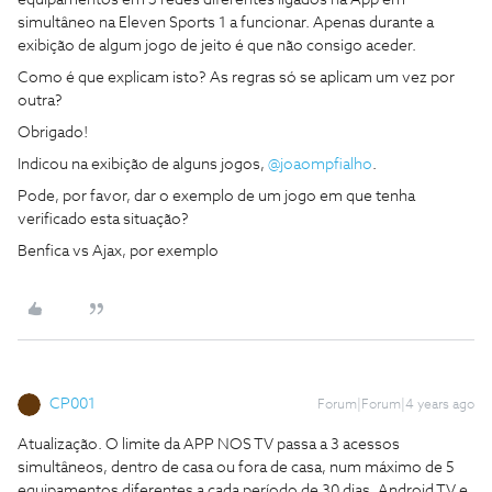
equipamentos em 3 redes diferentes ligados na App em
simultâneo na Eleven Sports 1 a funcionar. Apenas durante a
exibição de algum jogo de jeito é que não consigo aceder.
Como é que explicam isto? As regras só se aplicam um vez por
outra?
Obrigado!
Indicou na exibição de alguns jogos,
@joaompfialho
.
Pode, por favor, dar o exemplo de um jogo em que tenha
verificado esta situação?
Benfica vs Ajax, por exemplo
CP001
Forum|Forum|4 years ago
Atualização. O limite da APP NOS TV passa a 3 acessos
simultâneos, dentro de casa ou fora de casa, num máximo de 5
equipamentos diferentes a cada período de 30 dias. Android TV e