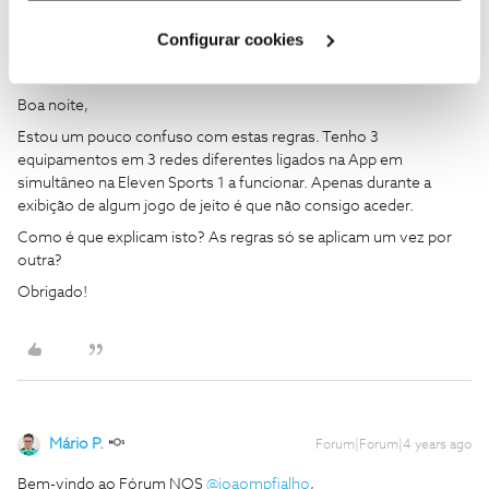
Cookies
".
Configurar cookies
joaompfialho
Forum|Forum|4 years ago
J
Boa noite,
Estou um pouco confuso com estas regras. Tenho 3
equipamentos em 3 redes diferentes ligados na App em
simultâneo na Eleven Sports 1 a funcionar. Apenas durante a
exibição de algum jogo de jeito é que não consigo aceder.
Como é que explicam isto? As regras só se aplicam um vez por
outra?
Obrigado!
Mário P.
Forum|Forum|4 years ago
Bem-vindo ao Fórum NOS
@joaompfialho
,