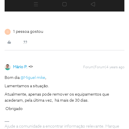
1 pessoa gostou
G
Mário P.
Forum|Forum|4 years ago
Bom dia
@Miguel mike
,
Lamentamos a situação.
Atualmente, apenas pode remover os equipamentos que
acederam, pela última vez, há mais de 30 dias.
Obrigado
Ajude a comunidade a encontrar informação relevante. Marque