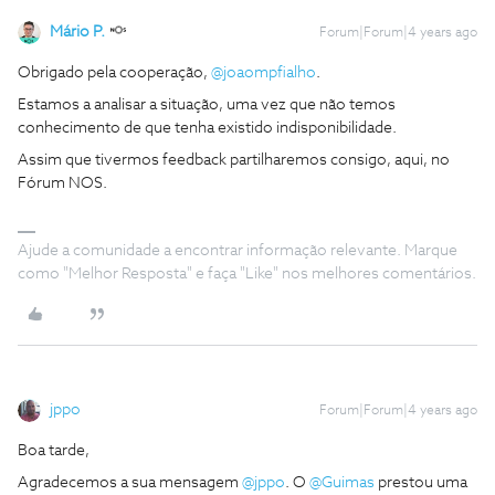
Mário P.
Forum|Forum|4 years ago
Obrigado pela cooperação,
@joaompfialho
.
Estamos a analisar a situação, uma vez que não temos
conhecimento de que tenha existido indisponibilidade.
Assim que tivermos feedback partilharemos consigo, aqui, no
Fórum NOS.
Ajude a comunidade a encontrar informação relevante. Marque
como "Melhor Resposta" e faça "Like" nos melhores comentários.
jppo
Forum|Forum|4 years ago
Boa tarde,
Agradecemos a sua mensagem
@jppo
. O
@Guimas
prestou uma