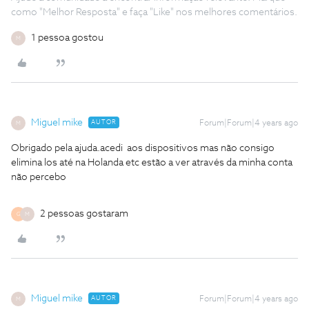
como "Melhor Resposta" e faça "Like" nos melhores comentários.
1 pessoa gostou
M
Miguel mike
AUTOR
Forum|Forum|4 years ago
M
Obrigado pela ajuda.acedi aos dispositivos mas não consigo
elimina los até na Holanda etc estão a ver através da minha conta
não percebo
2 pessoas gostaram
G
M
Miguel mike
AUTOR
Forum|Forum|4 years ago
M