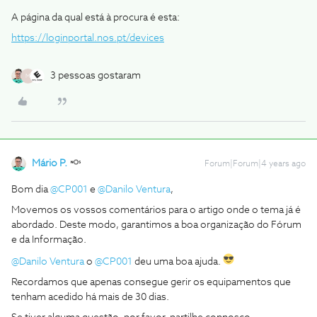
A página da qual está à procura é esta:
https://loginportal.nos.pt/devices
3 pessoas gostaram
M
Mário P.
Forum|Forum|4 years ago
Bom dia
@CP001
e
@Danilo Ventura
,
Movemos os vossos comentários para o artigo onde o tema já é
abordado. Deste modo, garantimos a boa organização do Fórum
e da Informação.
@Danilo Ventura
o
@CP001
deu uma boa ajuda.
Recordamos que apenas consegue gerir os equipamentos que
tenham acedido há mais de 30 dias.