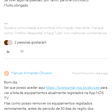
Se tiver alguma questão, por favor, partilhe connosco.
Muito obrigado
Ajude a comunidade a encontrar informação relevante. Marque
como "Melhor Resposta" e faça "Like" nos melhores comentários.
2 pessoas gostaram
M
Manuel Armando Oliveira
Forum|Forum|4 years ago
M
Bom dia.
Sei que posso aceder aqui
https://loginportal.nos.pt/devices
para
ver a lista de equipamentos atualmente registados na App NOS
TV.
Mas como posso remover os equipamentos registados
remotamente, antes do periodo de 30 dias do regito dos