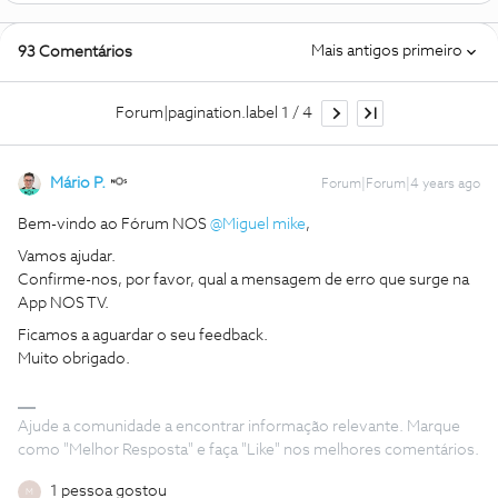
Mais antigos primeiro
93 Comentários
Forum|pagination.label 1 / 4
Mário P.
Forum|Forum|4 years ago
Bem-vindo ao Fórum NOS
@Miguel mike
,
Vamos ajudar.
Confirme-nos, por favor, qual a mensagem de erro que surge na
App NOS TV.
Ficamos a aguardar o seu feedback.
Muito obrigado.
Ajude a comunidade a encontrar informação relevante. Marque
como "Melhor Resposta" e faça "Like" nos melhores comentários.
1 pessoa gostou
M