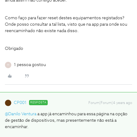
ainda assim não consigo aceder.
Como faço para fazer reset destes equipamentos registados?
Onde posso consultar a tal lista, visto que na app para onde sou
reencaminhado não existe nada disso.
Obrigado
1 pessoa gostou
M
CP001
RESPOSTA
Forum|Forum|4 years ago
@Danilo Ventura
a app já encaminhou para essa página na opção
de gestão de dispositivos, mas presentemente não está a
encaminhar.