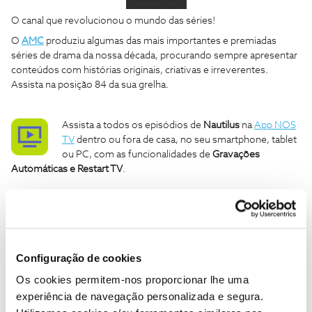
O canal que revolucionou o mundo das séries!
O
AMC
produziu algumas das mais importantes e premiadas
séries de drama da nossa década, procurando sempre apresentar
conteúdos com histórias originais, criativas e irreverentes.
Assista na posição 84 da sua grelha.
Assista a todos os episódios de
Nautilus
na
App NOS
TV
dentro ou fora de casa, no seu smartphone, tablet
ou PC, com as funcionalidades de
Gravações
Automáticas e Restart TV
.
Ajude a comunidade a encontrar informação relevante. Marque
como "Melhor Resposta" e faça "Like" nos melhores comentários.
Siga os perfis da moderação, através da opção "Seguir", para estar
sempre a par das ultimas novidades.
Configuração de cookies
Os cookies permitem-nos proporcionar lhe uma
experiência de navegação personalizada e segura.
7 pessoas gostaram
A