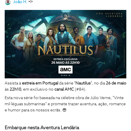
João H.
Assista à
estreia em Portugal
da série
‘Nautilus’
, no dia
26 de maio
às
22h10
, em exclusivo no
canal AMC
(#84).
Esta nova série foi baseada na célebre obra de Júlio Verne, "Vinte
mil léguas submarinas" e promete trazer aventura, ação, romance
e humor para os nossos ecrãs. 😎
Embarque nesta Aventura Lendária