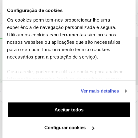
Configuração de cookies
Os cookies permitem-nos proporcionar lhe uma
experiência de navegação personalizada e segura.
1 Comentário
Utilizamos cookies e/ou ferramentas similares nos
nossos websites ou aplicações que são necessários
oTonyStark
Precisa de ajuda?
RESPOSTA
Forum|Forum|6 years ago
para o seu bom funcionamento técnico (cookies
necessários para a prestação de serviço).
Olá, veja lá se
este tópico
ajuda.
Caso aceite, poderemos utilizar cookies para analisar
informação estatística (cookies de analítica), adaptar
este serviço às suas preferências e apresentar-lhe
Ver mais detalhes
funcionalidades (cookies de personalização e
funcionalidade) e adaptar anúncios aos seus interesses
(cookies de publicidade personalizada). Pode gerir a
Aceitar todos
utilização dos cookies clicando em "
Configurar
Cookies
".
Configurar cookies