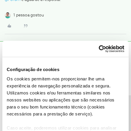
1 pessoa gostou
Olaf
Forum|Forum|2 years ago
Acho que o aumento desses canais é decisão dos canais. Não sei
se há muito a fazer
Configuração de cookies
Os cookies permitem-nos proporcionar lhe uma
1 pessoa gostou
experiência de navegação personalizada e segura.
Utilizamos cookies e/ou ferramentas similares nos
nossos websites ou aplicações que são necessários
Precisa de ajuda?
para o seu bom funcionamento técnico (cookies
necessários para a prestação de serviço).
Mário P.
Forum|Forum|2 years ago
Caso aceite, poderemos utilizar cookies para analisar
Boa tarde
@Octaedro
,