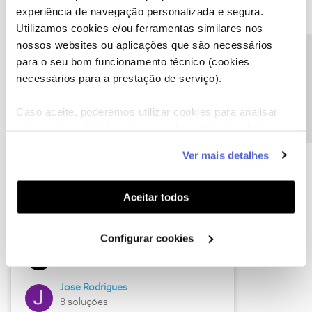
experiência de navegação personalizada e segura.
Utilizamos cookies e/ou ferramentas similares nos
nossos websites ou aplicações que são necessários
Descubra as novidades de junho
Precisa de ajuda?
para o seu bom funcionamento técnico (cookies
necessários para a prestação de serviço).
Caso aceite, poderemos utilizar cookies para analisar
informação estatística (cookies de analítica), adaptar
este serviço às suas preferências e apresentar-lhe
Ver mais detalhes
funcionalidades (cookies de personalização e
funcionalidade) e adaptar anúncios aos seus interesses
(cookies de publicidade personalizada). Pode gerir a
Aceitar todos
utilização dos cookies clicando em "
Configurar
Hall of Fame de junho
Cookies
".
Configurar cookies
Guimas
12 soluções
Jose Rodrigues
8 soluções