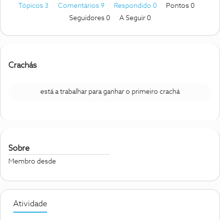
Tópicos 3
Comentários 9
Respondido 0
Pontos 0
Seguidores
0
A Seguir
0
Crachás
está a trabalhar para ganhar o primeiro crachá
Sobre
Membro desde
Atividade