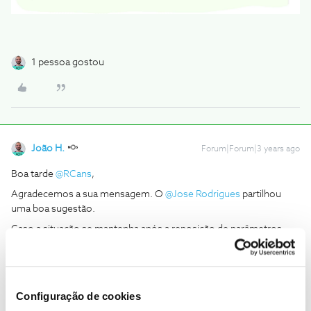
1 pessoa gostou
João H.
Forum|Forum|3 years ago
Boa tarde
@RCans
,
Agradecemos a sua mensagem. O
@Jose Rodrigues
partilhou
uma boa sugestão.
Caso a situação se mantenha após a reposição de parâmetros
envie-nos, por favor, uma mensagem privada para o perfil
@Fórum
acompanhada do seu número de cliente.
Obrigado
Configuração de cookies