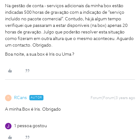
Na gestão de conta - serviços adicionais da minha box estão
indicadas 500 horas de gravação com a indicação de “serviço
incluído no pacote comercial”. Contudo, há já algum tempo
verifiquei que passaram a estar disponíveis (na box) apenas 20
horas de gravação. Julgo que poderão resolver esta situação
como fizeram em outra altura que o mesmo aconteceu. Aguardo
um contacto. Obrigado.
Boa noite, a sua box é Iris ou Uma ?
RCans
AUTOR
Forum|Forum|3 years ago
R
A minha Box é Iris. Obrigado
1 pessoa gostou