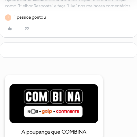
como "Melhor Resposta" e faça "Like" nos melhores comentários.
1 pessoa gostou
F
A poupança que COMBINA