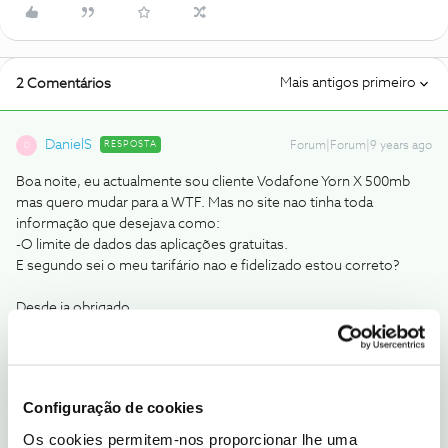
Mais antigos primeiro
2 Comentários
DanielS
RESPOSTA
Forum|Forum|9 years ago
D
Boa noite, eu actualmente sou cliente Vodafone Yorn X 500mb
mas quero mudar para a WTF. Mas no site nao tinha toda
informação que desejava como:
-O limite de dados das aplicações gratuitas.
E segundo sei o meu tarifário nao e fidelizado estou correto?
Desde ja obrigado
Boa Noite,
No que respeita a limite de dados das apps grátis:
Configuração de cookies
"A oferta de comunicações ilimitadas via Apps está assente no
princípio de que a utilização do produto é feita de acordo
Os cookies permitem-nos proporcionar lhe uma