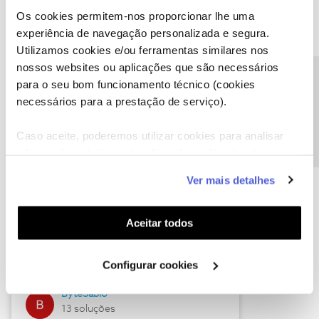
Os cookies permitem-nos proporcionar lhe uma
experiência de navegação personalizada e segura.
Utilizamos cookies e/ou ferramentas similares nos
Descubra as novidades de julho
nossos websites ou aplicações que são necessários
Precisa de ajuda?
para o seu bom funcionamento técnico (cookies
necessários para a prestação de serviço).
Caso aceite, poderemos utilizar cookies para analisar
informação estatística (cookies de analítica), adaptar
este serviço às suas preferências e apresentar-lhe
Ver mais detalhes
funcionalidades (cookies de personalização e
funcionalidade) e adaptar anúncios aos seus interesses
(cookies de publicidade personalizada). Pode gerir a
Hall of Fame de julho
Aceitar todos
utilização dos cookies clicando em "
Configurar
Guimas
Cookies
".
Configurar cookies
17 soluções
ByteSábio
13 soluções