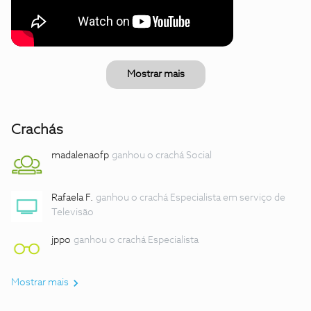
Mostrar mais
Crachás
madalenaofp
ganhou o crachá Social
Rafaela F.
ganhou o crachá Especialista em serviço de
Televisão
jppo
ganhou o crachá Especialista
Mostrar mais