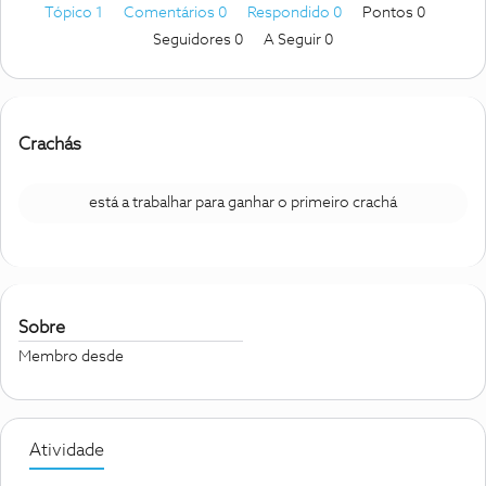
Tópico 1
Comentários 0
Respondido 0
Pontos 0
Seguidores
0
A Seguir
0
Crachás
está a trabalhar para ganhar o primeiro crachá
Sobre
Membro desde
Atividade