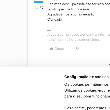
Pedimos desculpa ainda não ter sido po
+6
rápido que nos for possível.
Agradecemos a compreensão.
Obrigado
Ajude a comunidade a encontrar inform
"Like" nos melhores comentários.
Gosto
Configuração de cookies
Os cookies permitem-nos 
Utilizamos cookies e/ou f
para o seu bom funcioname
Caso aceite, poderemos uti