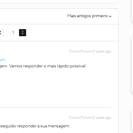
Mais antigos primeiro
1
2
Forum|Forum|3 years ago
um
.
em. Vamos responder o mais rápido possível.
Forum|Forum|3 years ago
onseguido responder à sua mensagem.