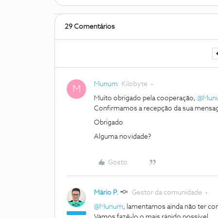
29 Comentários
Munum
Kilobyte
M
Muito obrigado pela cooperação,
@Mun
Confirmamos a recepção da sua mensag
Obrigado
Alguma novidade?
Gosto
Mário P.
Gestor da comunidade
@Munum
, lamentamos ainda não ter c
Vamos fazê-lo o mais rápido possível.