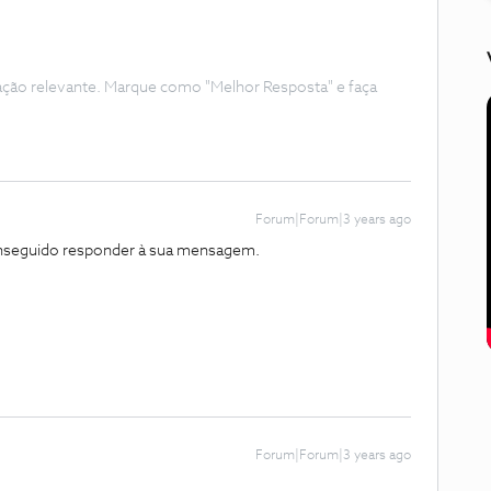
ação relevante. Marque como "Melhor Resposta" e faça
Forum|Forum|3 years ago
onseguido responder à sua mensagem.
Forum|Forum|3 years ago