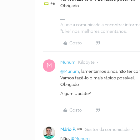
+6
Obrigado
Ajude a comunidade a encontrar inform
"Like" nos melhores comentários.
Gosto
Munum
Kilobyte
M
@Munum
, lamentamos ainda não ter c
Vamos fazê-lo o mais rápido possível.
Obrigado
Algum Update?
Gosto
Mário P.
Gestor da comunidade
Não,
@Munum
.