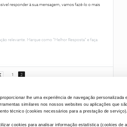
ssível responder à sua mensagem, vamos fazê-lo o mais
ação relevante. Marque como "Melhor Resposta" e faça
1
2
proporcionar lhe uma experiência de navegação personalizada e
erramentas similares nos nossos websites ou aplicações que sã
nto técnico (cookies necessários para a prestação de serviço)
lizar cookies para analisar informação estatística (cookies de an