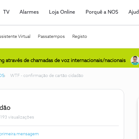
TV
Alarmes
Loja Online
Porquê a NOS
Aju
sistente Virtual
Passatempos
Registo
ing através de chamadas de voz internacionais/nacionais
OS
WTF - confirmação de cartão cidadão
adão
193 visualizações
 primeira mensagem