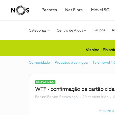
Pacotes
Net Fibra
Móvel 5G
Grupos
As
Categorias
Centro de Ajuda
Vishing | Phish
Comunidade
Produtos e serviços
Telemóvel N
RESPONDIDO
WTF - confirmação de cartão cid
Forum|Forum|5 years ago
29 comentários
6
Mostre a