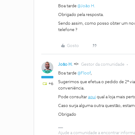
Boa tarde
@João H.
Obrigado pela resposta.
Sendo assim, como posso obter um novo 
telefone ?
Gosto
João H.
Gestor da comunidade
Boa tarde
@Floof
,
Sugerimos que efetua o pedido de 2ª via
+6
conveniência.
Pode consultar
aqui
qual a loja mais perto
Caso surja alguma outra questão, estam
Obrigado
Ajude a comunidade a encontrar inform