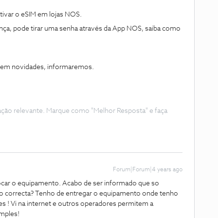
tivar o eSIM em lojas NOS.
rança, pode tirar uma senha através da App NOS, saiba como
irem novidades, informaremos.
ação relevante. Marque como "Melhor Resposta" e faça
Forum|Forum|4 years ago
trocar o equipamento. Acabo de ser informado que so
acao correcta? Tenho de entregar o equipamento onde tenho
s ! Vi na internet e outros operadores permitem a
imples!