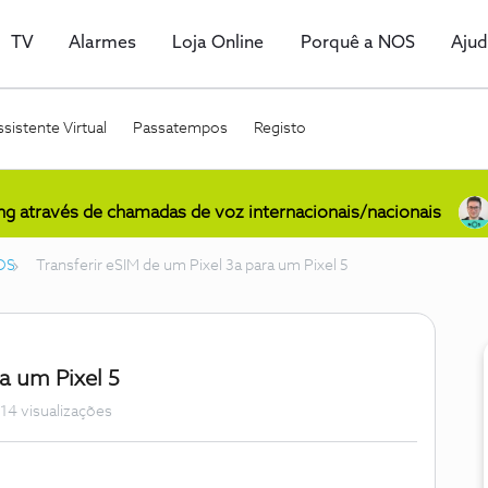
TV
Alarmes
Loja Online
Porquê a NOS
Aju
sistente Virtual
Passatempos
Registo
ing através de chamadas de voz internacionais/nacionais
OS
Transferir eSIM de um Pixel 3a para um Pixel 5
ra um Pixel 5
14 visualizações