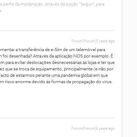
s perfis da moderação, através da opção "Seguir", para
s.
Forum|Forum|5 years ago
ementar a transferência de e-Sim de um telemóvel para
m foi desenhada? Através da aplicação NOS por exemplo. É
 para evitar deslocações desnecessárias às lojas e ter que
ez que se troca de equipamento, principalmente (e não por
o facto de estarmos perante uma pandemia global em que
m risco enorme devido às formas de propagação do vírus.
Forum|Forum|5 years ago