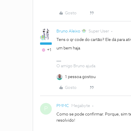
Gosto
Bruno Aleixo
Super User
Tens o qr code do cartão? Ele dá para ati
um bem haja
+1
O amigo Bruno ajuda
1 pessoa gostou
Gosto
PMMC
Megabyte
P
Como se pode confirmar. Porque, sim t
resolvido!