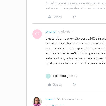
"Like" nos melhores comentários. Siga o
estar sempre a par das ultimas novidade
Gosto
onuno
Kilobyte
O
Existe alguma previsão para a NOS impl
outro como a tecnologia permite e assi
assim que as outras operadoras procedem
emitir um cartão e-Sim novo para cada v
este motivo, já foi pensado assim) pel
qualquer contacto com outra pessoa é u
1 pessoa gostou
J
Gosto
Inês B.
Moderador