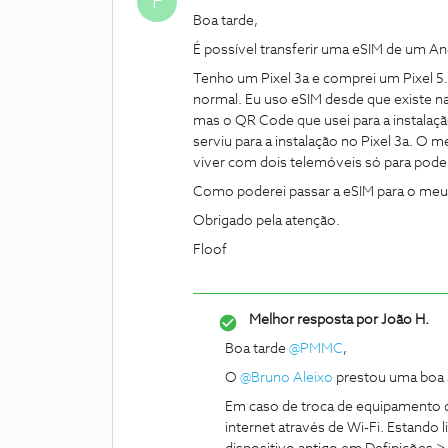
F
Boa tarde,
É possível transferir uma eSIM de um An
Tenho um Pixel 3a e comprei um Pixel 5
normal. Eu uso eSIM desde que existe na
mas o QR Code que usei para a instalaçã
serviu para a instalação no Pixel 3a. O 
viver com dois telemóveis só para poder
Como poderei passar a eSIM para o meu
Obrigado pela atenção.
Floof
Melhor resposta por
João H.
Boa tarde
@PMMC
,
O
@Bruno Aleixo
prestou uma boa a
Em caso de troca de equipamento d
internet através de Wi-Fi. Estando