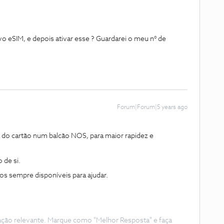
eSIM, e depois ativar esse ? Guardarei o meu n° de
Forum|Forum|5 years ago
 do cartão num balcão NOS, para maior rapidez e
 de si.
os sempre disponíveis para ajudar.
ação relevante. Marque como "Melhor Resposta" e faça