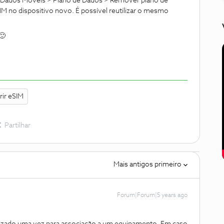
> Dados Móveis > Plano de Dados > Remover plano de
IM no dispositivo novo. É possível reutilizar o mesmo
🙂
rir eSIM
Partilhar
Mais antigos primeiro
Forum|Forum|5 years ago