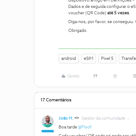
dispositivo antigo em Definições 
Dados e de seguida configurar o eS
voucher (QR Code)
até 5 vezes
.
Diga-nos, por favor, se conseguiu. 
Obrigado
android
eSIM
Pixel 5
Transfe
Gosto
17 Comentários
João H.
Gestor da comunidade
Boa tarde
@Floof