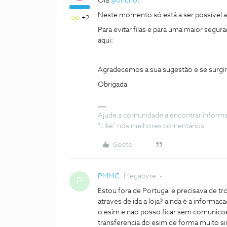
Olá
@onuno
,
Neste momento só está a ser possível a
+2
Para evitar filas e para uma maior segu
aqui:
Agradecemos a sua sugestão e se surg
Obrigada
Ajude a comunidade a encontrar inform
"Like" nos melhores comentários.
Gosto
PMMC
Megabyte
P
Estou fora de Portugal e precisava de 
atraves de ida a loja? ainda é a inform
o esim e nao posso ficar sem comunicoe
transferencia do esim de forma muito s