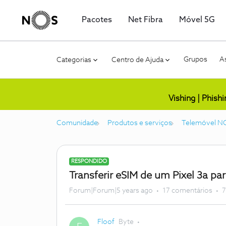
Pacotes
Net Fibra
Móvel 5G
Grupos
As
Categorias
Centro de Ajuda
Vishing | Phish
Comunidade
Produtos e serviços
Telemóvel N
RESPONDIDO
Transferir eSIM de um Pixel 3a pa
Forum|Forum|5 years ago
17 comentários
7
Floof
Byte