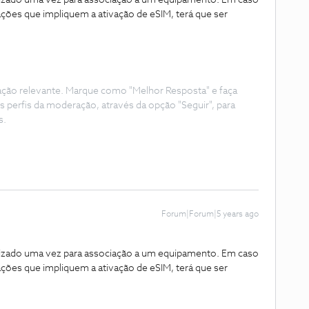
lizado uma vez para associação a um equipamento. Em caso
ções que impliquem a ativação de eSIM, terá que ser
ação relevante. Marque como "Melhor Resposta" e faça
s perfis da moderação, através da opção "Seguir", para
s.
Forum|Forum|5 years ago
lizado uma vez para associação a um equipamento. Em caso
ções que impliquem a ativação de eSIM, terá que ser