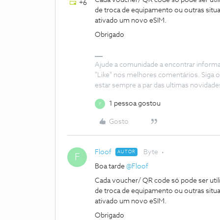
Cada voucher/ QR code só pode ser uti
+6
de troca de equipamento ou outras situa
ativado um novo eSIM.
Obrigado
Ajude a comunidade a encontrar inform
"Like" nos melhores comentários. Siga o
estar sempre a par das ultimas novidade
1 pessoa gostou
F
Gosto
Floof
Byte
AUTOR
F
Boa tarde
@Floof
Cada voucher/ QR code só pode ser uti
de troca de equipamento ou outras situa
ativado um novo eSIM.
Obrigado