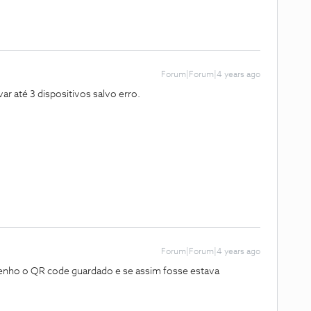
Forum|Forum|4 years ago
var até 3 dispositivos salvo erro.
Forum|Forum|4 years ago
enho o QR code guardado e se assim fosse estava