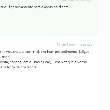
Forum|Forum|4 years ago
car ou liga novamente para o apoio ao cliente
Forum|Forum|4 years ago
o me vou chatear com mais nenhum procedimento, já liguei
u nada).
sposta( conseguem ou não ajudar), uma vez que o vosso
eder à troca de operadora.