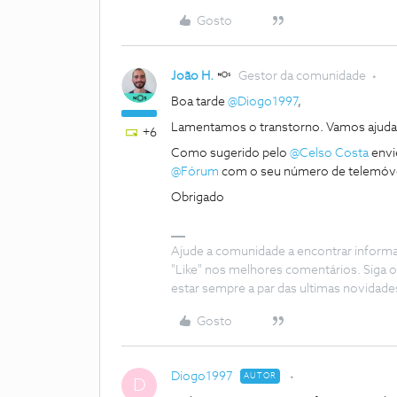
Gosto
João H.
Gestor da comunidade
Boa tarde
@Diogo1997
,
Lamentamos o transtorno. Vamos ajuda
+6
Como sugerido pelo
@Celso Costa
envi
@Fórum
com o seu número de telemóve
Obrigado
Ajude a comunidade a encontrar inform
"Like" nos melhores comentários. Siga o
estar sempre a par das ultimas novidade
Gosto
Diogo1997
AUTOR
D