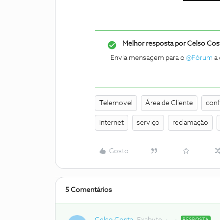
Melhor resposta por
Celso Cos
Envia mensagem para o
@Fórum
a 
Telemovel
Área de Cliente
conf
Internet
serviço
reclamação
Gosto
5 Comentários
RESPOSTA