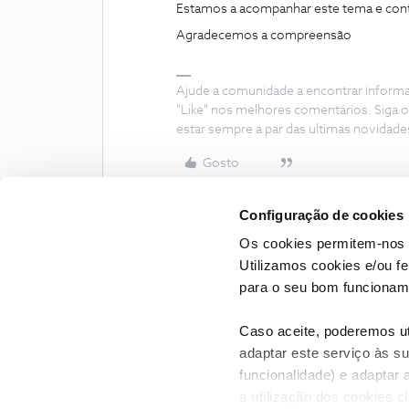
Estamos a acompanhar este tema e cont
Agradecemos a compreensão
Ajude a comunidade a encontrar inform
"Like" nos melhores comentários. Siga o
estar sempre a par das ultimas novidade
Gosto
Configuração de cookies
Os cookies permitem-nos 
Utilizamos cookies e/ou f
para o seu bom funcioname
Caso aceite, poderemos uti
adaptar este serviço às su
funcionalidade) e adaptar 
a utilização dos cookies c