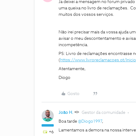
Ja deixei a mensagem no forum privado 
uma queixa no livro de reclamações. Con
muitos dos vossos serviços.
Não irei precisar mais da vossa ajuda um
avisar o meu descontentamento e avisar
incompetência.
PS: Livro de reclamações encontrasse n
(
https://www.livroreclamacoes.pt/Inicio
Atentamente,
Diogo
Gosto
João H.
Gestor da comunidade
Boa tarde
@Diogo1997
,
Lamentamos a demora na nossa interve
+6