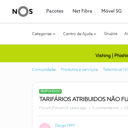
Pacotes
Net Fibra
Móvel 5G
Grupos
As
Categorias
Centro de Ajuda
Vishing | Phish
Comunidade
Produtos e serviços
Telemóvel N
RESPONDIDO
TARIFÁRIOS ATRIBUIDOS NÃO 
Forum|Forum|4 years ago
5 comentários
23
Diogo1997