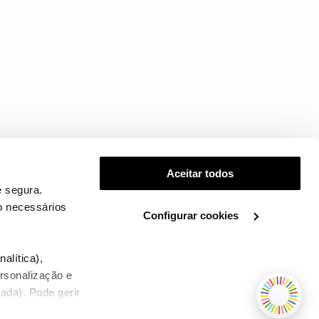
Aceitar todos
 segura.
o necessários
Configurar cookies
.
alítica),
ersonalização e
ada). Pode gerir