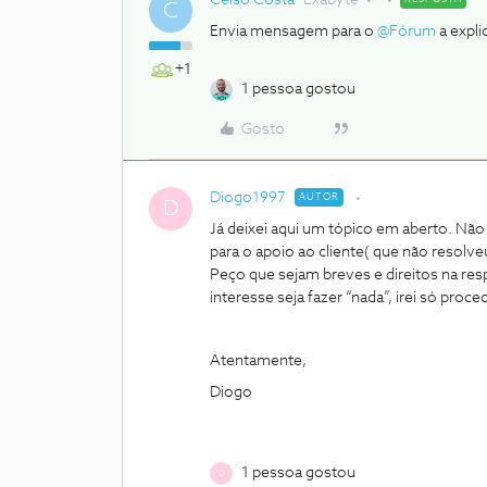
Celso Costa
Exabyte
C
Envia mensagem para o
@Fórum
a expli
+1
1 pessoa gostou
Gosto
Diogo1997
AUTOR
D
Já deixei aqui um tópico em aberto. Nã
para o apoio ao cliente( que não resolve
Peço que sejam breves e direitos na re
interesse seja fazer “nada”, irei só proc
Atentamente,
Diogo
1 pessoa gostou
D