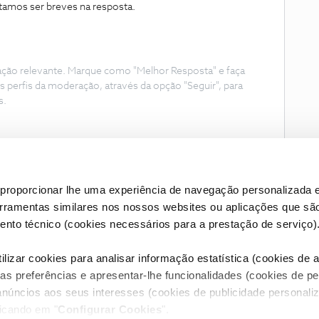
amos ser breves na resposta.
ação relevante. Marque como "Melhor Resposta" e faça
s perfis da moderação, através da opção "Seguir", para
s.
proporcionar lhe uma experiência de navegação personalizada e
erramentas similares nos nossos websites ou aplicações que sã
nto técnico (cookies necessários para a prestação de serviço)
lizar cookies para analisar informação estatística (cookies de an
as preferências e apresentar-lhe funcionalidades (cookies de p
Condições do Fórum NOS
Accessibility statement
anúncios aos seus interesses (cookies de publicidade personaliz
licando em "
Configurar Cookies
".