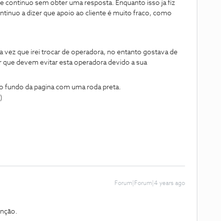
e continuo sem obter uma resposta. Enquanto isso ja fiz
tinuo a dizer que apoio ao cliente é muito fraco, como
a vez que irei trocar de operadora, no entanto gostava de
 que devem evitar esta operadora devido a sua
o fundo da pagina com uma roda preta.
)
Forum|Forum|4 years ago
nção.