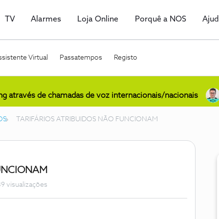
TV
Alarmes
Loja Online
Porquê a NOS
Aju
sistente Virtual
Passatempos
Registo
ing através de chamadas de voz internacionais/nacionais
OS
TARIFÁRIOS ATRIBUIDOS NÃO FUNCIONAM
FUNCIONAM
9 visualizações