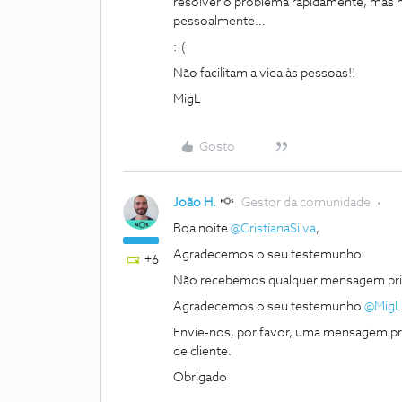
resolver o problema rapidamente, mas n
pessoalmente…
:-(
Não facilitam a vida às pessoas!!
MigL
Gosto
João H.
Gestor da comunidade
Boa noite
@CristianaSilva
,
Agradecemos o seu testemunho.
+6
Não recebemos qualquer mensagem priva
Agradecemos o seu testemunho
@Migl
Envie-nos, por favor, uma mensagem pri
de cliente.
Obrigado