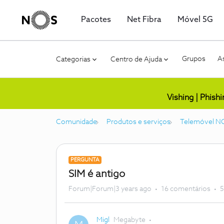
Pacotes
Net Fibra
Móvel 5G
Grupos
As
Categorias
Centro de Ajuda
Vishing | Phish
Comunidade
Produtos e serviços
Telemóvel N
PERGUNTA
SIM é antigo
Forum|Forum|3 years ago
16 comentários
5
Migl
Megabyte