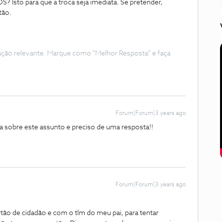
? Isto para que a troca seja imediata. Se pretender,
rtão.
ação relevante. Marque como "Melhor Resposta" e faça
Forum|Forum|3 years ago
 sobre este assunto e preciso de uma resposta!!
Forum|Forum|3 years ago
ão de cidadão e com o tlm do meu pai, para tentar