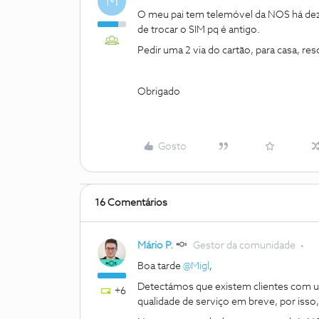
M
O meu pai tem telemóvel da NOS há dez
de trocar o SIM pq é antigo.
Pedir uma 2 via do cartão, para casa, re
Obrigado
Gosto
16 Comentários
Mário P.
Gestor da comunidade
Boa tarde
@Migl
,
Detectámos que existem clientes com
+6
qualidade de serviço em breve, por isso,