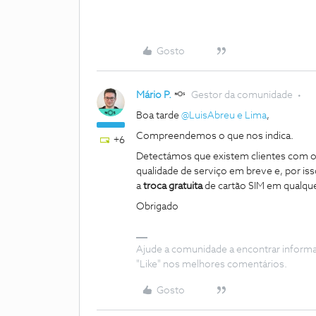
Gosto
Mário P.
Gestor da comunidade
Boa tarde
@LuisAbreu e Lima
,
Compreendemos o que nos indica.
+6
Detectámos que existem clientes com 
qualidade de serviço em breve e, por is
a
troca gratuita
de cartão SIM em qualque
Obrigado
Ajude a comunidade a encontrar inform
"Like" nos melhores comentários.
Gosto