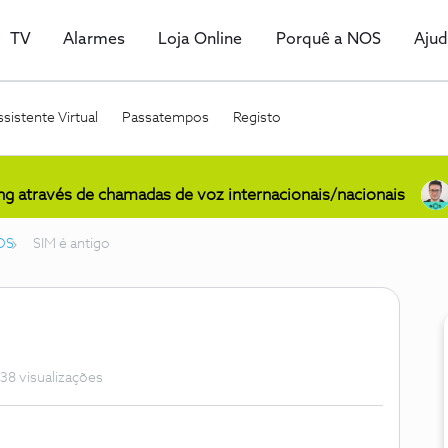
TV
Alarmes
Loja Online
Porquê a NOS
Aju
sistente Virtual
Passatempos
Registo
ing através de chamadas de voz internacionais/nacionais
OS
SIM é antigo
38 visualizações