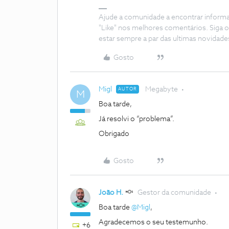
Ajude a comunidade a encontrar inform
"Like" nos melhores comentários. Siga o
estar sempre a par das ultimas novidade
Gosto
Migl
Megabyte
AUTOR
M
Boa tarde,
Já resolvi o “problema”.
Obrigado
Gosto
João H.
Gestor da comunidade
Boa tarde
@Migl
,
Agradecemos o seu testemunho.
+6