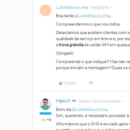
LuisAbreu e Lima
Megabyte
L
Boa tarde
@LuisAbreu e Lima
,
Compreendemos o que nos indica.
Detectámos que existem clientes com 
qualidade de serviço em breve e, por is
a
troca gratuita
de cartão SIM em qualque
Obrigado
Compreende o que indiquei? Mas não res
porque enviam a mensagem? Quais os s
Gosto
Mário P.
Gestor da comunidade
Bom dia
@LuisAbreu e Lima
,
Sim, querendo, é necessário proceder à 
+6
Informámos que o SMS é enviado após v