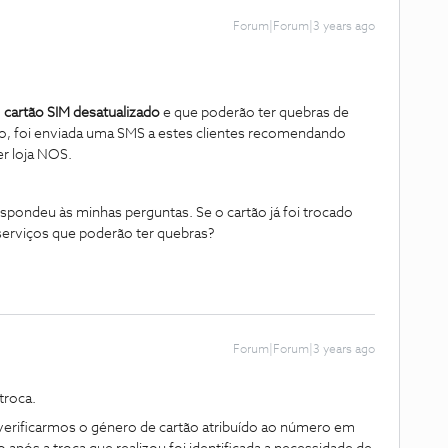
Forum|Forum|3 years ago
o
cartão SIM desatualizado
e que poderão ter quebras de
so, foi enviada uma SMS a estes clientes recomendando
r loja NOS.
pondeu às minhas perguntas. Se o cartão já foi trocado
erviços que poderão ter quebras?
Forum|Forum|3 years ago
troca.
erificarmos o género de cartão atribuído ao número em