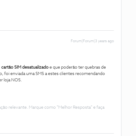
Forum|Forum|3 years ago
o
cartão SIM desatualizado
e que poderão ter quebras de
so, foi enviada uma SMS a estes clientes recomendando
r loja NOS.
ação relevante. Marque como "Melhor Resposta" e faça