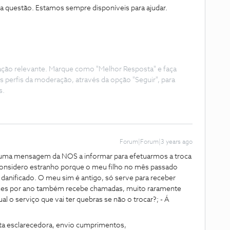
ma questão. Estamos sempre disponíveis para ajudar.
ação relevante. Marque como "Melhor Resposta" e faça
s perfis da moderação, através da opção "Seguir", para
s.
Forum|Forum|3 years ago
uma mensagem da NOS a informar para efetuarmos a troca
 Considero estranho porque o meu filho no mês passado
 danificado. O meu sim é antigo, só serve para receber
ezes por ano também recebe chamadas, muito raramente
 o serviço que vai ter quebras se não o trocar?; - Á
a esclarecedora, envio cumprimentos,