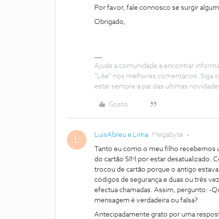
Por favor, fale connosco se surgir algu
Obrigado,
Ajude a comunidade a encontrar inform
"Like" nos melhores comentários. Siga o
estar sempre a par das ultimas novidade
Gosto
LuisAbreu e Lima
Megabyte
L
Tanto eu como o meu filho recebemos 
do cartão SIM por estar desatualizado.
trocou de cartão porque o antigo estava
códigos de segurança e duas ou três v
efectua chamadas. Assim, pergunto: -Qual
mensagem é verdadeira ou falsa?
Antecipadamente grato por uma respost