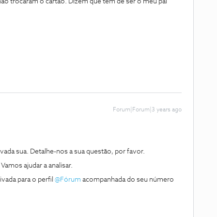
ão trocaram o cartão. Dizem que tem de ser o meu pai
Forum|Forum|3 years ago
da sua. Detalhe-nos a sua questão, por favor.
. Vamos ajudar a analisar.
vada para o perfil
@Fórum
acompanhada do seu número