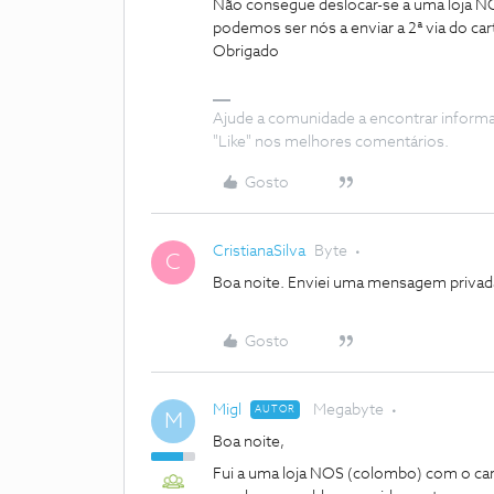
Não consegue deslocar-se a uma loja NOS
podemos ser nós a enviar a 2ª via do ca
Obrigado
Ajude a comunidade a encontrar inform
"Like" nos melhores comentários.
Gosto
CristianaSilva
Byte
C
Boa noite. Enviei uma mensagem privada
Gosto
Migl
Megabyte
AUTOR
M
Boa noite,
Fui a uma loja NOS (colombo) com o cart