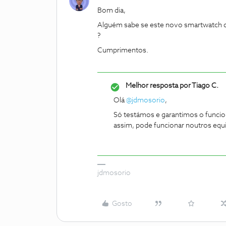
Bom dia,
Alguém sabe se este novo smartwatch 
?
Cumprimentos.
Melhor resposta por
Tiago C.
Olá
@jdmosorio
,
Só testámos e garantimos o funci
assim, pode funcionar noutros eq
jdmosorio
Gosto