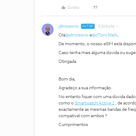
Gosto
jdmosorio
Kilobyte
AUTOR
Olá
@jdmosorio
e
@oTonyStark
,
De momento, o nosso eSIM está disponí
Caso tenha mais alguma dúvida ou suges
Obrigada
Bom dia,
Agradeço a sua informação.
No entanto fiquei com uma dúvida dado
como o
Smartwatch Active 2
, de acord
exactamente as mesmas bandas de frequ
compatível com ambos ?
Cumprimentos