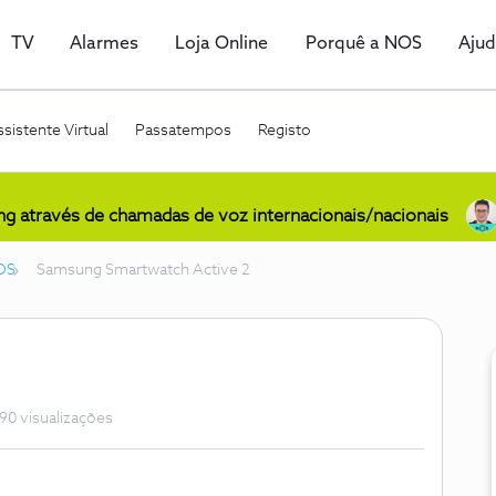
TV
Alarmes
Loja Online
Porquê a NOS
Aju
sistente Virtual
Passatempos
Registo
ing através de chamadas de voz internacionais/nacionais
OS
Samsung Smartwatch Active 2
90 visualizações