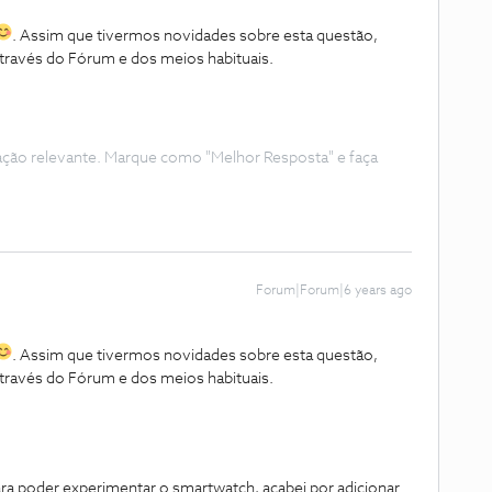
. Assim que tivermos novidades sobre esta questão,
través do Fórum e dos meios habituais.
ação relevante. Marque como "Melhor Resposta" e faça
Forum|Forum|6 years ago
. Assim que tivermos novidades sobre esta questão,
través do Fórum e dos meios habituais.
para poder experimentar o smartwatch, acabei por adicionar