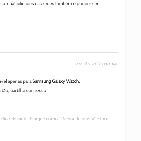
as compatibilidades das redes também o podem ser.
Forum|Forum|6 years ago
vel apenas para
Samsung Galaxy Watch.
tão, partilhe connosco.
ação relevante. Marque como "Melhor Resposta" e faça