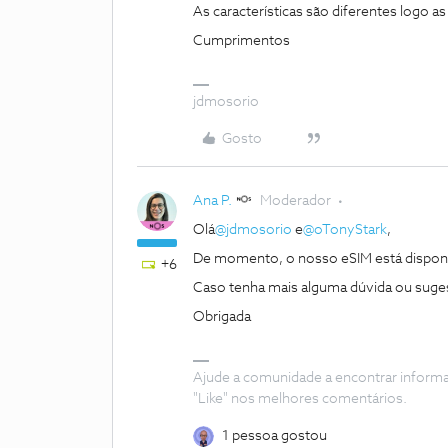
As características são diferentes logo 
Cumprimentos
jdmosorio
Gosto
Ana P.
Moderador
Olá
@jdmosorio
e
@oTonyStark
,
De momento, o nosso eSIM está disponí
+6
Caso tenha mais alguma dúvida ou suges
Obrigada
Ajude a comunidade a encontrar inform
"Like" nos melhores comentários.
1 pessoa gostou