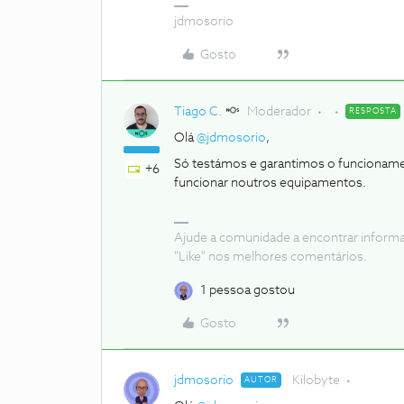
jdmosorio
Gosto
Tiago C.
Moderador
RESPOSTA
Olá
@jdmosorio
,
Só testámos e garantimos o funcioname
+6
funcionar noutros equipamentos.
Ajude a comunidade a encontrar inform
"Like" nos melhores comentários.
1 pessoa gostou
Gosto
jdmosorio
Kilobyte
AUTOR