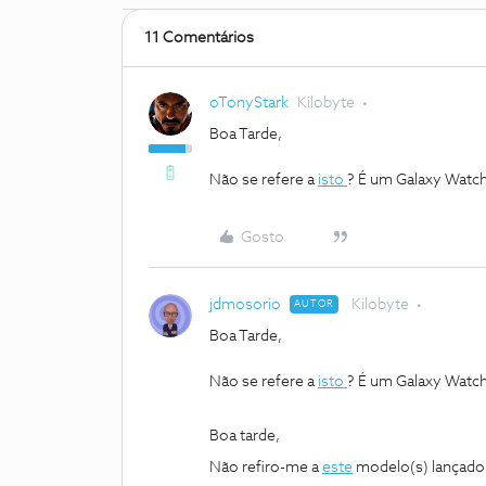
11 Comentários
oTonyStark
Kilobyte
Boa Tarde,
Não se refere a
isto
? É um Galaxy Watch
Gosto
jdmosorio
Kilobyte
AUTOR
Boa Tarde,
Não se refere a
isto
? É um Galaxy Watch
Boa tarde,
Não refiro-me a
este
modelo(s) lançado