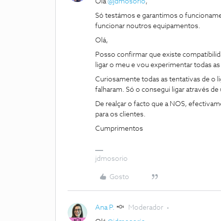
Olá
@jdmosorio
,
Só testámos e garantimos o funcioname
funcionar noutros equipamentos.
Olá,
Posso confirmar que existe compatibili
ligar o meu e vou experimentar todas as
Curiosamente todas as tentativas de o
falharam. Só o consegui ligar através d
De realçar o facto que a NOS, efectiv
para os clientes.
Cumprimentos
jdmosorio
Gosto
Ana P.
Moderador