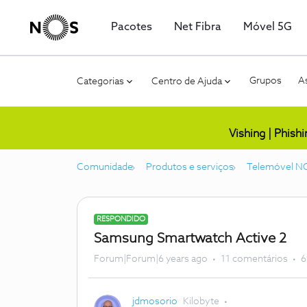
Pacotes
Net Fibra
Móvel 5G
Grupos
As
Categorias
Centro de Ajuda
Vishing | Phish
Comunidade
Produtos e serviços
Telemóvel N
RESPONDIDO
Samsung Smartwatch Active 2
Forum|Forum|6 years ago
11 comentários
6
jdmosorio
Kilobyte