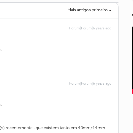
Mais antigos primeiro
Forum|Forum|6 years ago
.
Forum|Forum|6 years ago
.
(s) recentemente , que existem tanto em 40mm/44mm.