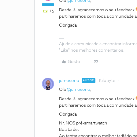
Olá
@jdmosorio
,
Desde já, agradecemos o seu feedback
+6
partilharemos com toda a comunidade a
Obrigada
Ajude a comunidade a encontrar inform
"Like" nos melhores comentários.
Gosto
jdmosorio
Kilobyte
AUTOR
Olá
@jdmosorio
,
Desde já, agradecemos o seu feedback
partilharemos com toda a comunidade a
Obrigada
Nr. NOS pré-smartwatch
Boa tarde,
Ao tentar encontrar o melhor tarifário 