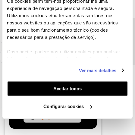
Os cookies permitem-nos proporcionar lhe uma
Ajude a comunidade a encontrar informação relevante. Marque
experiência de navegação personalizada e segura.
como "Melhor Resposta" e faça "Like" nos melhores comentários.
Utilizamos cookies e/ou ferramentas similares nos
Siga os perfis da moderação, através da opção "Seguir", para estar
nossos websites ou aplicações que são necessários
sempre a par das ultimas novidades.
Precisa de ajuda?
para o seu bom funcionamento técnico (cookies
necessários para a prestação de serviço).
Caso aceite, poderemos utilizar cookies para analisar
informação estatística (cookies de analítica), adaptar
este serviço às suas preferências e apresentar-lhe
Ver mais detalhes
funcionalidades (cookies de personalização e
funcionalidade) e adaptar anúncios aos seus interesses
(cookies de publicidade personalizada). Pode gerir a
Aceitar todos
utilização dos cookies clicando em "
Configurar
Cookies
".
Configurar cookies