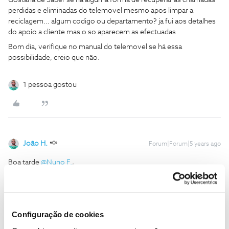
Gostaria de Saber se ha alguma forma de recuperar as chamadas
perdidas e eliminadas do telemovel mesmo apos limpar a
reciclagem… algum codigo ou departamento? ja fui aos detalhes
do apoio a cliente mas o so aparecem as efectuadas
Bom dia, verifique no manual do telemovel se há essa
possibilidade, creio que não.
1 pessoa gostou
João H.
Forum|Forum|5 years ago
Boa tarde
@Nuno F.
,
O
@Jose Rodrigues
deu uma boa ajuda.
Se surgir alguma outra questão, estamos disponíveis para ajudar.
Obrigado
Configuração de cookies