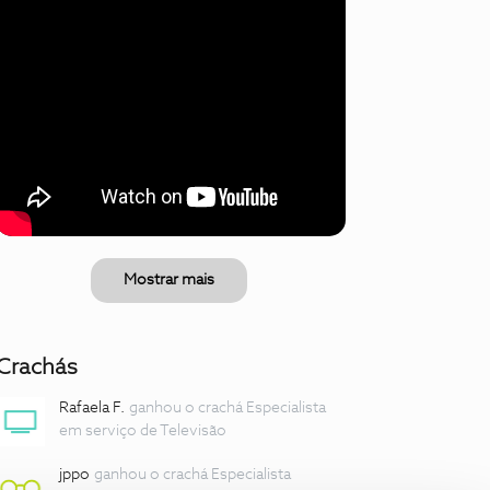
Mostrar mais
Crachás
Rafaela F.
ganhou o crachá Especialista
em serviço de Televisão
jppo
ganhou o crachá Especialista