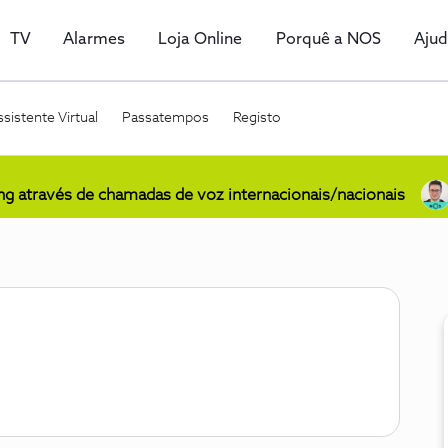
TV
Alarmes
Loja Online
Porquê a NOS
Aju
sistente Virtual
Passatempos
Registo
ing através de chamadas de voz internacionais/nacionais