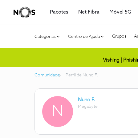
Pacotes
Net Fibra
Móvel 5G
Grupos
As
Categorias
Centro de Ajuda
Vishing | Phish
Comunidade
Perfil de Nuno F.
Nuno F.
N
Megabyte