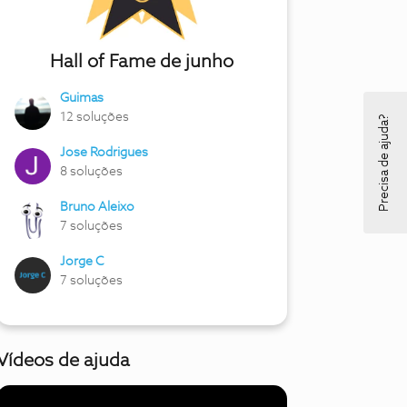
Hall of Fame de junho
Guimas
12 soluções
Precisa de ajuda?
Jose Rodrigues
8 soluções
Bruno Aleixo
7 soluções
Jorge C
7 soluções
Vídeos de ajuda