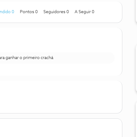
ndido 0
Pontos 0
Seguidores
0
A Seguir
0
para ganhar o primeiro crachá