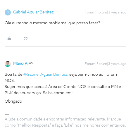
Gabriel Aguiar Benitez
Forum|Forum|3 years ago
G
Ola eu tenho o mesmo problema, que posso fazer?
Mário P.
Forum|Forum|3 years ago
Boa tarde
@Gabriel Aguiar Benitez
, seja bem-vindo ao Fórum
NOS.
Sugerimos que aceda à Área de Cliente NOS e consulte o PIN e
PUK do seu serviço. Saiba como em:
Obrigado
Ajude a comunidade a encontrar informação relevante. Marque
como "Melhor Resposta" e faça "Like" nos melhores comentários.