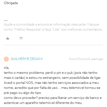
Obrigada
Ajude a comunidade a encontrar informação relevante. Marque
como "Melhor Resposta" e faça "Like" nos melhores comentários.
GUILHERME DEGANI
Forum|Forum|4 years ago
G
ola,
tenho o mesmo problema. perdi o pin e o puk (pois não tenho
mais o cartão) e estou no estrangeiro, sem possibilidade de ligar.
Acedi o portal NOS, mas não tenho serviços associados a meu
nome, acredito que por falta de uso… meu telemóvel tornou-se
pré-pago ou algo do tipo.
como devo proceder? preciso para liberar um serviço de banco e
autenticar um aparelho telemóvel diferente do meu.