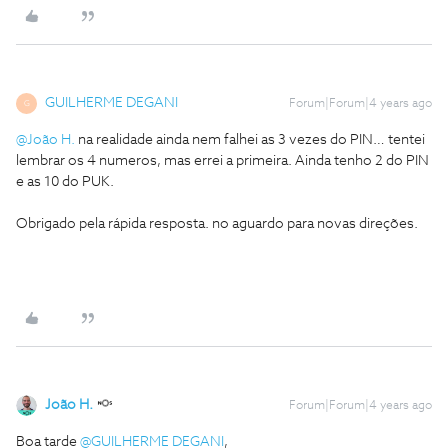
GUILHERME DEGANI
Forum|Forum|4 years ago
G
@João H.
na realidade ainda nem falhei as 3 vezes do PIN… tentei
lembrar os 4 numeros, mas errei a primeira. Ainda tenho 2 do PIN
e as 10 do PUK.
Obrigado pela rápida resposta. no aguardo para novas direções.
João H.
Forum|Forum|4 years ago
Boa tarde
@GUILHERME DEGANI
,