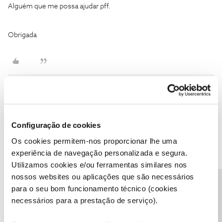
Alguém que me possa ajudar pff.
Obrigada
João H.
Forum|Forum|3 years ago
Boa tarde
@SofiaAlmeida89
,
Configuração de cookies
Agradecemos a sua mensagem.
Os cookies permitem-nos proporcionar lhe uma
Pode consultar o PIN e PUK de forma rápida e cómoda através da
experiência de navegação personalizada e segura.
Área de Cliente NOS.
Utilizamos cookies e/ou ferramentas similares nos
nossos websites ou aplicações que são necessários
Para tal basta que tenha o seu telemóvel associado à
Área de
Precisa de ajuda?
Cliente
. Saiba como o fazer:
para o seu bom funcionamento técnico (cookies
necessários para a prestação de serviço).
Saiba ainda como consultar o PIN e PUK:
Para que possamos ajudar envie-nos, por favor, uma mensagem