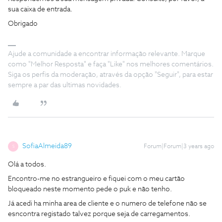
sua caixa de entrada.
Obrigado
Ajude a comunidade a encontrar informação relevante. Marque
como "Melhor Resposta" e faça "Like" nos melhores comentários.
Siga os perfis da moderação, através da opção "Seguir", para estar
sempre a par das ultimas novidades.
SofiaAlmeida89
Forum|Forum|3 years ago
S
Olá a todos.
Encontro-me no estrangueiro e fiquei com o meu cartão
bloqueado neste momento pede o puk e não tenho.
Já acedi ha minha area de cliente e o numero de telefone não se
esncontra registado talvez porque seja de carregamentos.