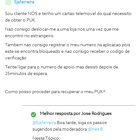
Sjsferreira
S
Sou cliente NOS e tenho um cartao telemovel do qual necessito
de obter o PUK.
Nao consigo deslocar-me a uma loja nos uma vez que me
encontro no estrangeiro.
Tambem nao consigo registrar o meu numero na aplicacao pois
este se encontra bloqueado e nao consigo receber o codigo de
verificação
Tentei ligar para o numero de apoio mas desisti depois de
25minutos de espera.
Como posso proceder para recuperar o meu PUK?
Melhor resposta por
Jose Rodrigues
@Sjsferreira
Boa tarde, siga os passos
sugeridos pela moderadora
@Inês B.
Neste Tópico: