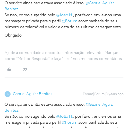
O serviço ainda não estava associado é isso,
@Gabriel Aguiar
Benitez
.
Se não, como sugerido pelo
@João H.
, por favor, envie-nos uma
mensagem privada para o perfil
@Fórum
acompanhada do seu
número de telemóvel e valor e data do seu ultimo carregamento.
Obrigado
Ajude a comunidade a encontrar informação relevante. Marque
como "Melhor Resposta" e faça "Like" nos melhores comentários.
Gabriel Aguiar Benitez
Forum|Forum|3 years ago
G
O serviço ainda não estava associado é isso,
@Gabriel Aguiar
Benitez
.
Se não, como sugerido pelo
@João H.
, por favor, envie-nos uma
mensagem privada para o perfil
@Fórum
acompanhada do seu