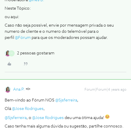
moderadora
@Inês B.
Neste Tópico:
ou aqui:
Caso não seja possível, envie por mensagem privada o seu
numero de cliente e o numero do telemóvel para o
perfil
@Fórum
para que os moderadores possam ajudar.
2 pessoas gostaram
M
Ana P.
Forum|Forum|4 years ago
Bem-vindo ao Fórum NOS
@Sjsferreira
,
Olá
@Jose Rodrigues
,
@Sjsferreira
, o
@Jose Rodrigues
deu uma ótima ajuda!
Caso tenha mais alguma dúvida ou sugestão, partilhe connosco.