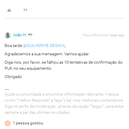
João H.
Forum|Forum|4 years ago
Boa tarde
@GUILHERME DEGANI
,
Agradecemos a sua mensagem. Vamos ajudar.
Diga-nos, por favor, se falhou as 10 tentativas de confirmação do
PUK no seu equipamento.
Obrigado
Ajude a comunidade a encontrar informação relevante. Marque
como "Melhor Resposta" e faça "Like" nos melhores comentários.
Siga os perfis da moderação, através da opção "Seguir", para estar
sempre a par das ultimas novidades.
1 pessoa gostou
G