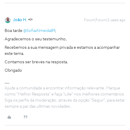
João H.
Forum|Forum|3 years ago
Boa tarde
@SofiaAlmeida89
,
Agradecemos o seu testemunho,
Recebemos a sua mensagem privada e estamos a acompanhar
este tema.
Contamos ser breves na resposta.
Obrigado
Ajude a comunidade a encontrar informação relevante. Marque
como "Melhor Resposta" e faça "Like" nos melhores comentários.
Siga os perfis da moderação, através da opção "Seguir", para estar
sempre a par das ultimas novidades.