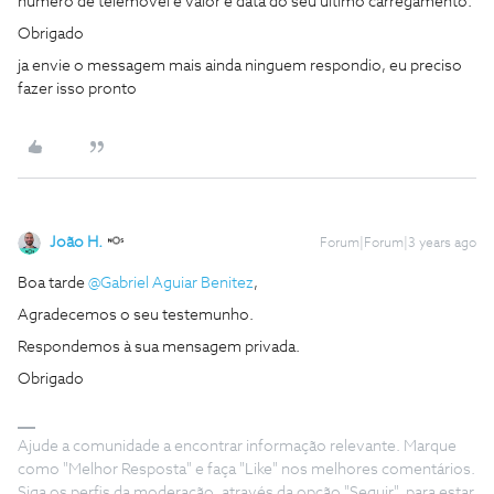
número de telemóvel e valor e data do seu ultimo carregamento.
Obrigado
ja envie o messagem mais ainda ninguem respondio, eu preciso
fazer isso pronto
João H.
Forum|Forum|3 years ago
Boa tarde
@Gabriel Aguiar Benitez
,
Agradecemos o seu testemunho.
Respondemos à sua mensagem privada.
Obrigado
Ajude a comunidade a encontrar informação relevante. Marque
como "Melhor Resposta" e faça "Like" nos melhores comentários.
Siga os perfis da moderação, através da opção "Seguir", para estar