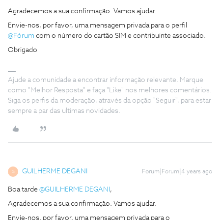
Agradecemos a sua confirmação. Vamos ajudar.
Envie-nos, por favor, uma mensagem privada para o perfil
@Fórum
com o número do cartão SIM e contribuinte associado.
Obrigado
Ajude a comunidade a encontrar informação relevante. Marque
como "Melhor Resposta" e faça "Like" nos melhores comentários.
Siga os perfis da moderação, através da opção "Seguir", para estar
sempre a par das ultimas novidades.
GUILHERME DEGANI
Forum|Forum|4 years ago
G
Boa tarde
@GUILHERME DEGANI
,
Agradecemos a sua confirmação. Vamos ajudar.
Envie-nos, por favor, uma mensagem privada para o