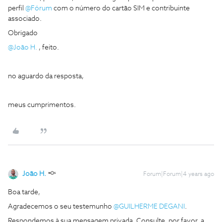
perfil
@Fórum
com o número do cartão SIM e contribuinte
associado.
Obrigado
@João H.
, feito.
no aguardo da resposta,
meus cumprimentos.
João H.
Forum|Forum|4 years ago
Boa tarde,
Agradecemos o seu testemunho
@GUILHERME DEGANI
.
Respondemos à sua mensagem privada. Consulte, por favor, a