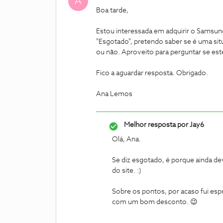
A
Boa tarde,
Estou interessada em adquirir o Samsun
"Esgotado", pretendo saber se é uma sit
ou não. Aproveito para perguntar se est
Fico a aguardar resposta. Obrigado.
Ana Lemos
Melhor resposta por
Jay6
Olá, Ana.
Se diz esgotado, é porque ainda de
do site. :)
Sobre os pontos, por acaso fui espre
com um bom desconto. 😉