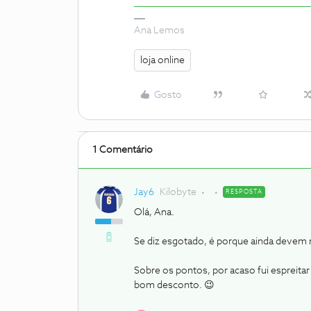
Ana Lemos
loja online
Gosto
1 Comentário
Jay6
Kilobyte
RESPOSTA
Olá, Ana.
Se diz esgotado, é porque ainda devem re
Sobre os pontos, por acaso fui espreitar
bom desconto. 😉