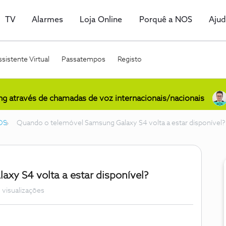
TV
Alarmes
Loja Online
Porquê a NOS
Aju
sistente Virtual
Passatempos
Registo
ing através de chamadas de voz internacionais/nacionais
OS
Quando o telemóvel Samsung Galaxy S4 volta a estar disponível?
xy S4 volta a estar disponível?
 visualizações