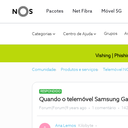
Pacotes
Net Fibra
Móvel 5G
Grupos
As
Categorias
Centro de Ajuda
Vishing | Phish
Comunidade
Produtos e serviços
Telemóvel N
RESPONDIDO
Quando o telemóvel Samsung Gala
Forum|Forum|9 years ago
1 comentário
142
Ana Lemos
Kilobyte