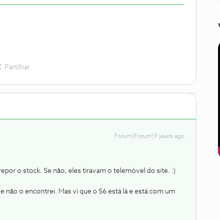
Partilhar
Forum|Forum|9 years ago
por o stock. Se não, eles tiravam o telemóvel do site. :)
 e não o encontrei. Mas vi que o S6 está lá e está com um