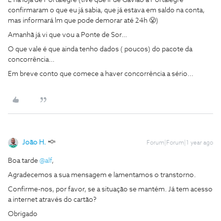
E na loja de Portalegre (tive que ir de Gavião a Portalegre
confirmaram o que eu já sabia, que já estava em saldo na conta,
mas informará lm que pode demorar até 24h 😤)
Amanhã já vi que vou a Ponte de Sor…
O que vale é que ainda tenho dados ( poucos) do pacote da
concorrência…
Em breve conto que comece a haver concorrência a sério...
João H.
Forum|Forum|1 year ago
Boa tarde
@alf
,
Agradecemos a sua mensagem e lamentamos o transtorno.
Confirme-nos, por favor, se a situação se mantém. Já tem acesso
a internet através do cartão?
Obrigado