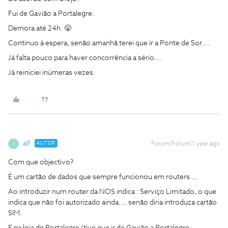
Fui de Gavião a Portalegre.
Demora até 24h. 😤
Continuo á espera, senão amanhã terei que ir a Ponte de Sor.…
Já falta pouco para haver concorrência a sério.…
Já reiniciei inúmeras vezes.
alf
AUTOR
Forum|Forum|1 year ago
A
Com que objectivo?
É um cartão de dados que sempre funcionou em routers.…
Ao introduzir num router da NOS indica : Serviço Limitado, o que
indica que não foi autorizado ainda.... senão diria introduza cartão
SIM.