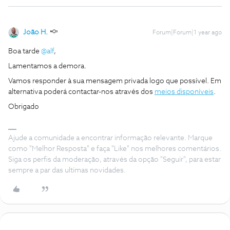
João H.
Forum|Forum|1 year ago
Boa tarde
@alf
,
Lamentamos a demora.
Vamos responder à sua mensagem privada logo que possível. Em
alternativa poderá contactar-nos através dos
meios disponíveis
.
Obrigado
Ajude a comunidade a encontrar informação relevante. Marque
como "Melhor Resposta" e faça "Like" nos melhores comentários.
Siga os perfis da moderação, através da opção "Seguir", para estar
sempre a par das ultimas novidades.