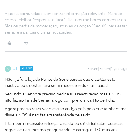
Ajude a comunidade a encontrar informação relevante. Marque
como "Melhor Resposta" e faça "Like" nos melhores comentários.
Siga os perfis da moderação, através da opção "Seguir", para estar
sempre a par das ultimas novidades.
alf
AUTOR
Forum|Forum|1 year ago
A
Não , já fui á loja de Ponte de Sor e parece que o cartão está
inactivo pois costumava ser 6 meses e reduziram para 3.
Segundo a Senhora preciso pedir a sua reactivação mas a NOS
não faz ao Fim de Semana logo comprei um cartão de 1 dia.
Agora preciso reactivar o cartão antigo pois pelo que também me
disse a NOS já não faz a transferência de saldo.
E também necessito reforçar o saldo pois é difícil saber quais as
regras actuais mesmo pesquisando, e carreguei 15€ mas vou