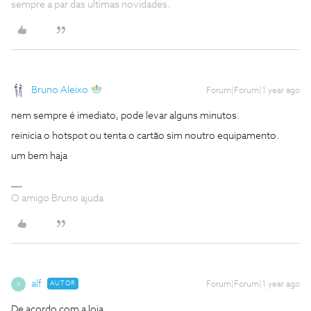
sempre a par das ultimas novidades.
Bruno Aleixo
Forum|Forum|1 year ago
nem sempre é imediato, pode levar alguns minutos.
reinicia o hotspot ou tenta o cartão sim noutro equipamento.
um bem haja
O amigo Bruno ajuda
alf
AUTOR
Forum|Forum|1 year ago
A
De acordo com a loja .