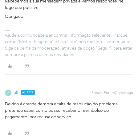
Recebemos a sua mensagem privada e vamos responder-lhe
logo que possível.
Obrigado
Ajude a comunidade a encontrar informação relevante. Marque
como "Melhor Resposta" e faça "Like" nos melhores comentários.
Siga os perfis da moderação, através da opção "Seguir", para estar
sempre a par das ultimas novidades.
alf
AUTOR
Forum|Forum|1 year ago
A
Devido á grande demora e falta de resolução do problema
pretendo saber como posso receber o reembolso do
pagamento, por recusa de serviço.