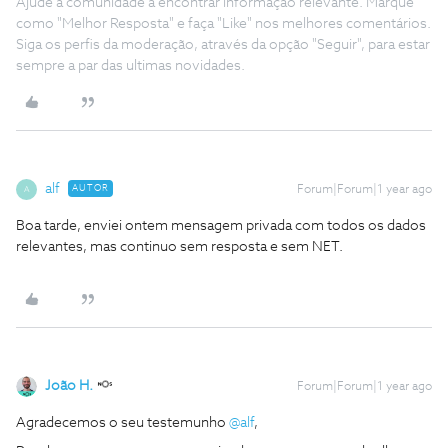
Ajude a comunidade a encontrar informação relevante. Marque
como "Melhor Resposta" e faça "Like" nos melhores comentários.
Siga os perfis da moderação, através da opção "Seguir", para estar
sempre a par das ultimas novidades.
alf
AUTOR
Forum|Forum|1 year ago
A
Boa tarde, enviei ontem mensagem privada com todos os dados
relevantes, mas continuo sem resposta e sem NET.
João H.
Forum|Forum|1 year ago
Agradecemos o seu testemunho
@alf
,