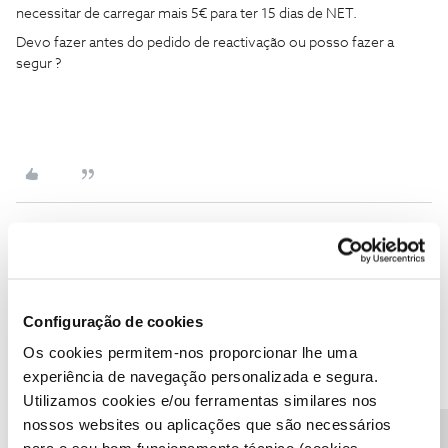
necessitar de carregar mais 5€ para ter 15 dias de NET.
Devo fazer antes do pedido de reactivação ou posso fazer a
segur ?
João H.
Forum|Forum|1 year ago
Boa tarde
@alf
,
Configuração de cookies
Agradecemos o seu testemunho.
Os cookies permitem-nos proporcionar lhe uma
Para testar a ligação à rede através de outro equipamento, é
experiência de navegação personalizada e segura.
necessário que teste o cartão em outro equipamento.
Utilizamos cookies e/ou ferramentas similares nos
Partilhe connosco se conseguiu efetuar este despiste.
nossos websites ou aplicações que são necessários
Obrigado