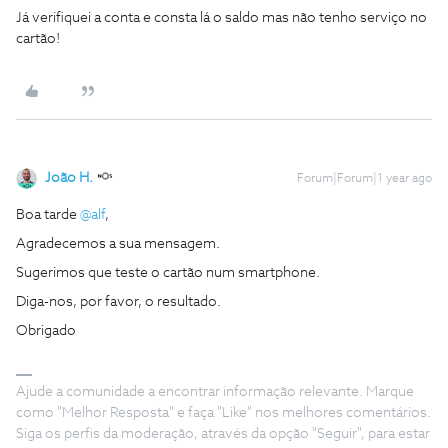
Já verifiquei a conta e consta lá o saldo mas não tenho serviço no
cartão!
João H.
Forum|Forum|1 year ago
Boa tarde
@alf
,
Agradecemos a sua mensagem.
Sugerimos que teste o cartão num smartphone.
Diga-nos, por favor, o resultado.
Obrigado
Ajude a comunidade a encontrar informação relevante. Marque
como "Melhor Resposta" e faça "Like" nos melhores comentários.
Siga os perfis da moderação, através da opção "Seguir", para estar