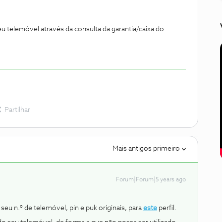
u telemóvel através da consulta da garantia/caixa do
Partilhar
Mais antigos primeiro
Forum|Forum|5 years ago
u n.º de telemóvel, pin e puk originais, para
este
perfil.