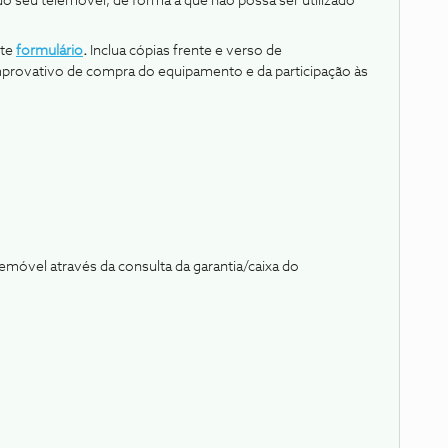
do seu telemóvel, de forma a que não possa ser utilizado
ste
formulário
.
Inclua cópias frente e verso de
provativo de compra do equipamento e da participação às
emóvel através da consulta da garantia/caixa do