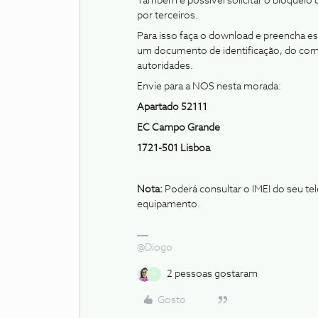
Também é possível solicitar o bloqueio 
por terceiros.
Para isso faça o download e preencha e
um documento de identificação, do com
autoridades.
Envie para a NOS nesta morada:
Apartado 52111
EC Campo Grande
1721-501 Lisboa
Nota:
Poderá consultar o IMEI do seu tel
equipamento.
@Diogo
2 pessoas gostaram
M
Gosto