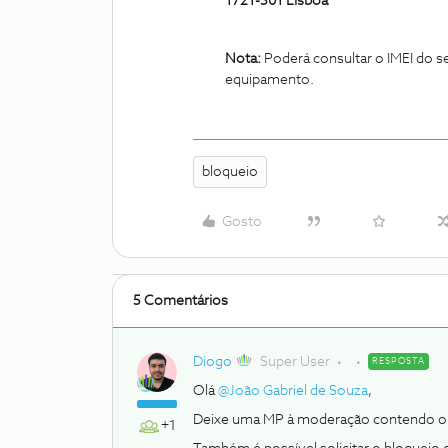
1721-501 Lisboa
Nota:
Poderá consultar o IMEI do se
equipamento.
bloqueio
Gosto
5 Comentários
Diogo
Super User
RESPOSTA
Olá
@João Gabriel de Souza
,
Deixe uma MP à moderação contendo o se
+1