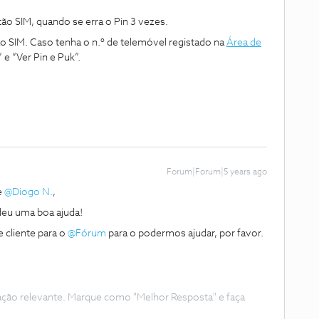
tão SIM, quando se erra o Pin 3 vezes.
o SIM. Caso tenha o n.º de telemóvel registado na
Área de
e “Ver Pin e Puk”.
Forum|Forum|5 years ago
e
@Diogo N.
,
deu uma boa ajuda!
 cliente para o
@Fórum
para o podermos ajudar, por favor.
ação relevante. Marque como "Melhor Resposta" e faça