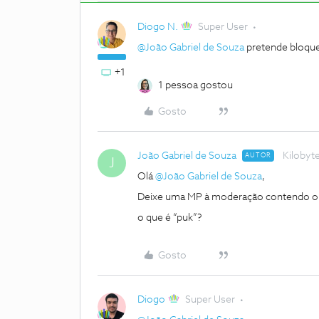
Diogo N.
Super User
@João Gabriel de Souza
pretende bloque
+1
1 pessoa gostou
Gosto
João Gabriel de Souza
Kilobyt
AUTOR
J
Olá
@João Gabriel de Souza
,
Deixe uma MP à moderação contendo o se
o que é “puk”?
Gosto
Diogo
Super User