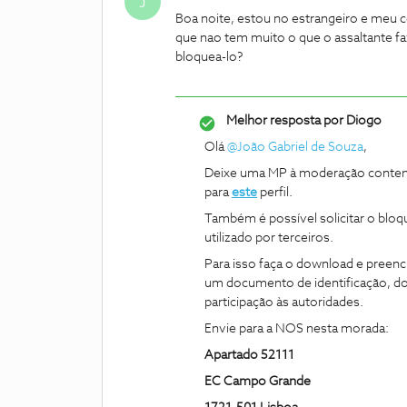
J
Boa noite, estou no estrangeiro e meu ce
que nao tem muito o que o assaltante 
bloquea-lo?
Melhor resposta por
Diogo
Olá
@João Gabriel de Souza
,
Deixe uma MP à moderação contendo 
para
este
perfil.
Também é possível solicitar o bloq
utilizado por terceiros.
Para isso faça o download e preen
um documento de identificação, d
participação às autoridades.
Envie para a NOS nesta morada:
Apartado 52111
EC Campo Grande