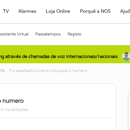
TV
Alarmes
Loja Online
Porquê a NOS
Aju
sistente Virtual
Passatempos
Registo
ing através de chamadas de voz internacionais/nacionais
OS
Fui assaltado e preciso bloquear o numero
 o numero
4 visualizações