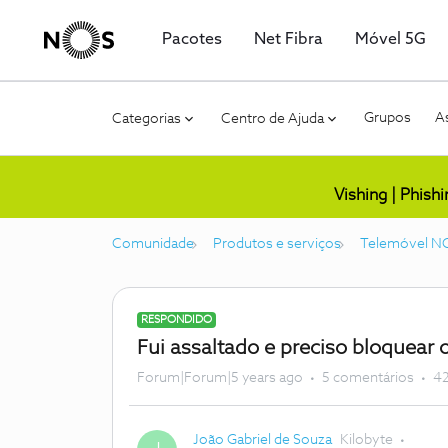
Pacotes
Net Fibra
Móvel 5G
Grupos
As
Categorias
Centro de Ajuda
Vishing | Phish
Comunidade
Produtos e serviços
Telemóvel N
RESPONDIDO
Fui assaltado e preciso bloquear
Forum|Forum|5 years ago
5 comentários
42
João Gabriel de Souza
Kilobyte