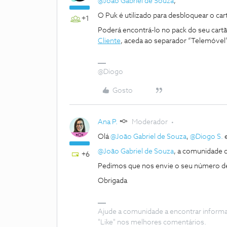
@João Gabriel de Souza
,
O Puk é utilizado para desbloquear o car
+1
Poderá encontrá-lo no pack do seu cartã
Cliente
, aceda ao separador “Telemóvel” 
@Diogo
Gosto
Ana P.
Moderador
Olá
@João Gabriel de Souza
,
@Diogo S.
@João Gabriel de Souza
, a comunidade 
+6
Pedimos que nos envie o seu número de
Obrigada
Ajude a comunidade a encontrar inform
"Like" nos melhores comentários.