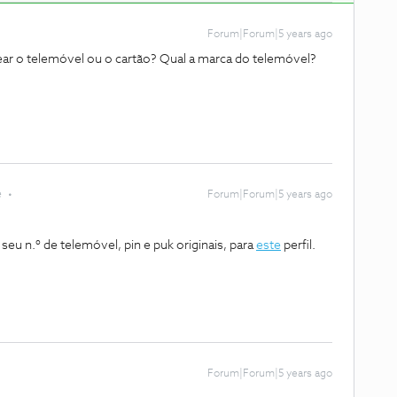
Forum|Forum|5 years ago
ar o telemóvel ou o cartão? Qual a marca do telemóvel?
e
Forum|Forum|5 years ago
u n.º de telemóvel, pin e puk originais, para
este
perfil.
Forum|Forum|5 years ago