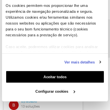
Os cookies permitem-nos proporcionar lhe uma
experiência de navegação personalizada e segura.
Utilizamos cookies e/ou ferramentas similares nos
Descubra as novidades de julho
nossos websites ou aplicações que são necessários
Precisa de ajuda?
para o seu bom funcionamento técnico (cookies
necessários para a prestação de serviço).
Caso aceite, poderemos utilizar cookies para analisar
informação estatística (cookies de analítica), adaptar
este serviço às suas preferências e apresentar-lhe
Ver mais detalhes
funcionalidades (cookies de personalização e
funcionalidade) e adaptar anúncios aos seus interesses
(cookies de publicidade personalizada). Pode gerir a
Hall of Fame de julho
Aceitar todos
utilização dos cookies clicando em "
Configurar
Guimas
Cookies
".
Configurar cookies
17 soluções
ByteSábio
13 soluções