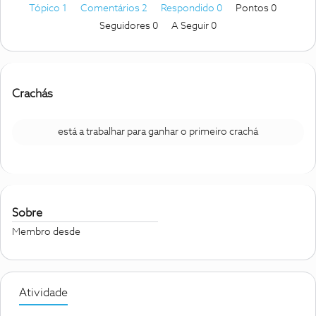
Tópico 1
Comentários 2
Respondido 0
Pontos 0
Seguidores
0
A Seguir
0
Crachás
está a trabalhar para ganhar o primeiro crachá
Sobre
Membro desde
Atividade