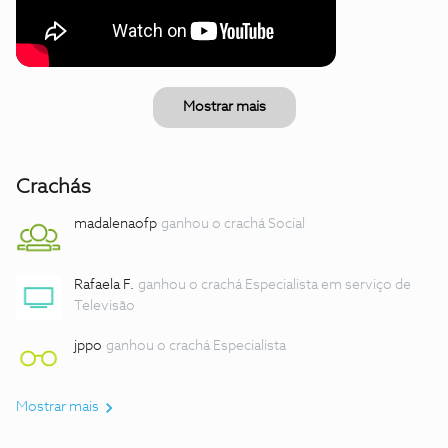
Mostrar mais
Crachás
madalenaofp
ganhou o crachá Social
Rafaela F.
ganhou o crachá Especialista em serviço de
Televisão
jppo
ganhou o crachá Especialista
Mostrar mais