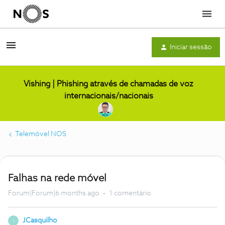
Menu
Iniciar sessão
Vishing | Phishing através de chamadas de voz
internacionais/nacionais
Telemóvel NOS
Falhas na rede móvel
Forum|Forum|6 months ago
1 comentário
JCasquilho
J