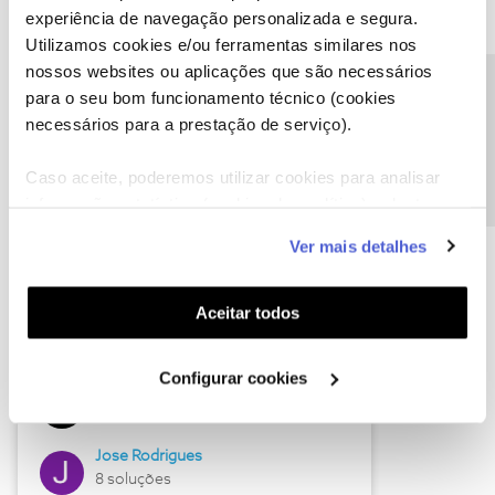
experiência de navegação personalizada e segura.
Utilizamos cookies e/ou ferramentas similares nos
nossos websites ou aplicações que são necessários
Descubra as novidades de junho
Precisa de ajuda?
para o seu bom funcionamento técnico (cookies
necessários para a prestação de serviço).
Caso aceite, poderemos utilizar cookies para analisar
informação estatística (cookies de analítica), adaptar
este serviço às suas preferências e apresentar-lhe
Ver mais detalhes
funcionalidades (cookies de personalização e
funcionalidade) e adaptar anúncios aos seus interesses
(cookies de publicidade personalizada). Pode gerir a
Aceitar todos
utilização dos cookies clicando em "
Configurar
Hall of Fame de junho
Cookies
".
Configurar cookies
Guimas
12 soluções
Jose Rodrigues
8 soluções