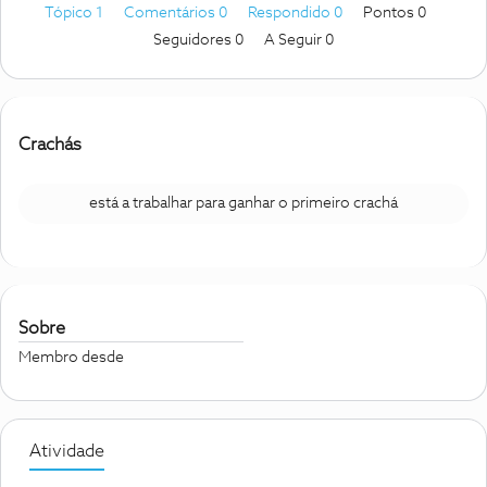
Tópico 1
Comentários 0
Respondido 0
Pontos 0
Seguidores
0
A Seguir
0
Crachás
está a trabalhar para ganhar o primeiro crachá
Sobre
Membro desde
Atividade