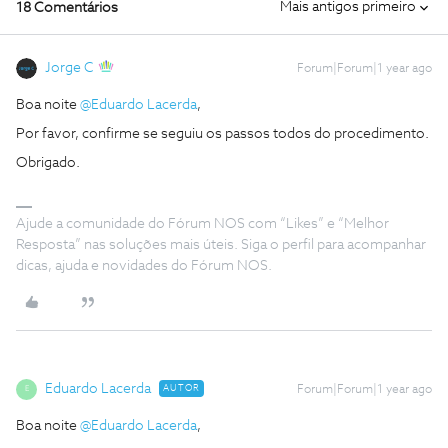
Mais antigos primeiro
18 Comentários
Jorge C
Forum|Forum|1 year ago
Boa noite ​
@Eduardo Lacerda
,
Por favor, confirme se seguiu os passos todos do procedimento.
Obrigado.
Ajude a comunidade do Fórum NOS com “Likes” e “Melhor
Resposta” nas soluções mais úteis. Siga o perfil para acompanhar
dicas, ajuda e novidades do Fórum NOS.
Eduardo Lacerda
AUTOR
Forum|Forum|1 year ago
E
Boa noite ​
@Eduardo Lacerda
,