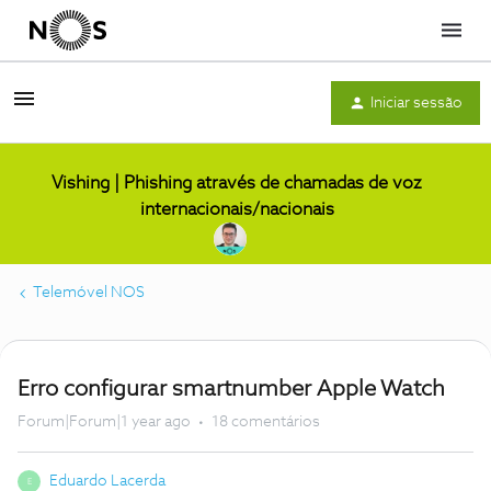
Menu
Iniciar sessão
Vishing | Phishing através de chamadas de voz
internacionais/nacionais
Telemóvel NOS
Erro configurar smartnumber Apple Watch
Forum|Forum|1 year ago
18 comentários
Eduardo Lacerda
E