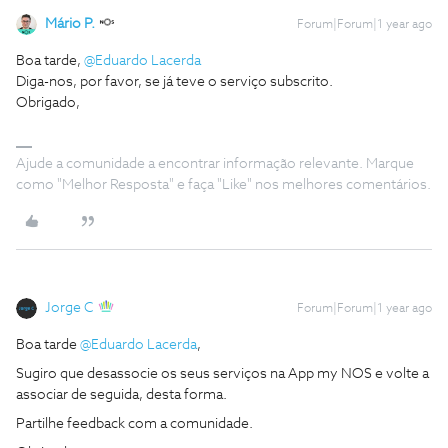
Mário P.
Forum|Forum|1 year ago
Boa tarde, ​
@Eduardo Lacerda
Diga-nos, por favor, se já teve o serviço subscrito.
Obrigado,
Ajude a comunidade a encontrar informação relevante. Marque
como "Melhor Resposta" e faça "Like" nos melhores comentários.
Jorge C
Forum|Forum|1 year ago
Boa tarde ​
@Eduardo Lacerda
,
Sugiro que desassocie os seus serviços na App my NOS e volte a
associar de seguida, desta forma.
Partilhe feedback com a comunidade.