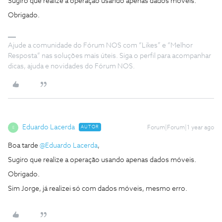
Sugiro que realize a operação usando apenas dados móveis.
Obrigado.
Ajude a comunidade do Fórum NOS com “Likes” e “Melhor
Resposta” nas soluções mais úteis. Siga o perfil para acompanhar
dicas, ajuda e novidades do Fórum NOS.
Eduardo Lacerda
AUTOR
Forum|Forum|1 year ago
E
Boa tarde ​
@Eduardo Lacerda
,
Sugiro que realize a operação usando apenas dados móveis.
Obrigado.
Sim Jorge, já realizei só com dados móveis, mesmo erro.