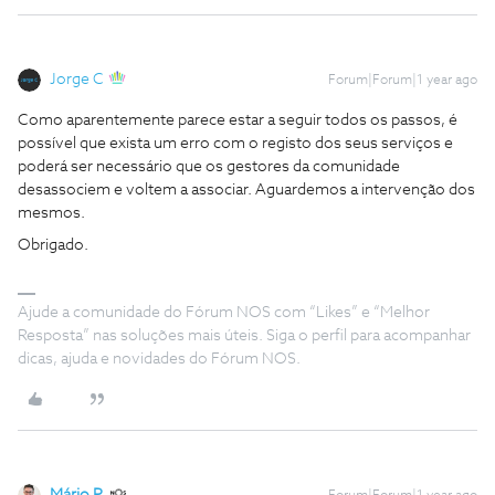
Jorge C
Forum|Forum|1 year ago
Como aparentemente parece estar a seguir todos os passos, é
possível que exista um erro com o registo dos seus serviços e
poderá ser necessário que os gestores da comunidade
desassociem e voltem a associar. Aguardemos a intervenção dos
mesmos.
Obrigado.
Ajude a comunidade do Fórum NOS com “Likes” e “Melhor
Resposta” nas soluções mais úteis. Siga o perfil para acompanhar
dicas, ajuda e novidades do Fórum NOS.