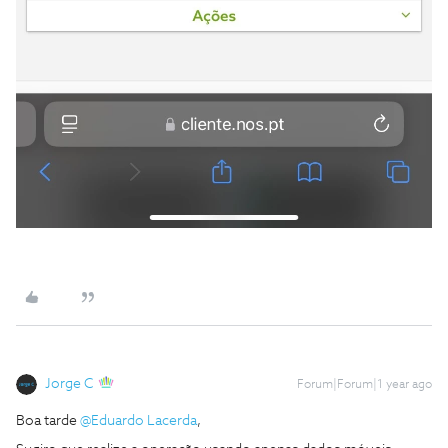
Jorge C
Forum|Forum|1 year ago
Boa tarde ​
@Eduardo Lacerda
,