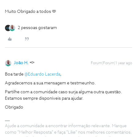
Muito Obrigado a todos 🫶
2 pessoas gostaram
João H.
Forum|Forum|1 year ago
Boa tarde ​
@Eduardo Lacerda
,
Agradecemos a sua mensagem e testmeunho.
Partilhe com a comunidade caso surja alguma outra questão.
Estamos sempre disponíveis para ajudar.
Obrigado
Ajude a comunidade a encontrar informação relevante. Marque
como "Melhor Resposta" e faça "Like" nos melhores comentários.