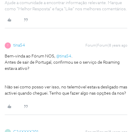
Ajude a comunidade a encontrar informação relevante. Marque
como "Melhor Resposta" e faça "Like" nos melhores comentários.
tina54
Forum|Forum|8 years ago
T
Bem-vinda ao Fórum NOS,
@tina54
.
Antes de sair de Portugal, confirmou se o serviço de Roaming
estava ativo?
Não sei como posso ver isso, no telemóvel estava desligado mas
activei quando cheguei. Tenho que fazer algo nas opções da nos?