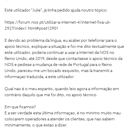
Este utilizador "Julie", já tinha pedido ajuda noutro tópico:
https://forum.nos.pt/utilizar-a-internet-4/internet-fixa-uk-
2927/index1.html#post12901
E devido ao problema da lingua, eu acabei por telefonar para o
apoio técnico, expliquei a situação e foi-me dito textualmente que
este utilizador, poderia continuar a usar a Internet da NOS no
Reino Unido, até 2019, desde que contactasse o apoio técnico da
NOS e pedisse a mudança de rede de Portugal para o Reino
Unido, pareceu-me um bocado esquisito, mas lá transmiti a
informaçao traduzida, a este utilizador.
Qual nao é o meu espanto, quando leio agora a informação em
contrário daquilo que me foi dito, no apoio técnico.
Em que ficamos?
E a ser verdade esta última informaçao, é no minimo muito mau
colocarem operadores a atender os clientes, que nao sabem
minimamente, o que estao a dizer.