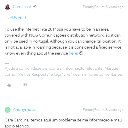
Carolina V.
Forum|Forum|8 years ago
Hi,
@Julie
. :)
To use the Internet Fixa 20 Mbps you have to be in an area
covered with NOS Comunicações distribution network, so it can
only be used in Portugal. Although you can change its location, it
is not available in roaming because it is considered a fixed service.
Know everything about the service
here
. 🙂
Ajude a comunidade a encontrar informação relevante. Marque
como "Melhor Resposta" e faça "Like" nos melhores comentários.
Anonymous
Forum|Forum|8 years ago
A
Cara Carolina, temos aqui um problema de má informaçao e mau
apoio técnico.