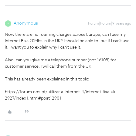
Anonymous
Forum|Forum|9 years ago
A
Now there are no roaming charges across Europe, can I use my
Internet Fixa 20Mbs in the UK? I should be able to, but if I can't use
it, I want you to explain why I can't use it.
Also, can you give me a telephone number (not 16108) for
customer service. I will call them from the UK.
This has already been explained in this topic:
https://forum.nos.pt/utilizar-a-internet-4/internet-fixa-uk-
2927/index1.html#post12901