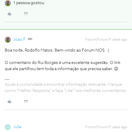
1 pessoa gostou
Joao F.
Forum|Forum|9 years ago
Boa noite, Rodolfo Matos. Bem-vindo ao Fórum NOS. :)
O comentário do Rui Borges é uma excelente sugestão. O link
que ele partilhou tem toda a informação que precisa saber. 😉
Ajude a comunidade a encontrar informação relevante. Marque
como "Melhor Resposta" e faça "Like" nos melhores comentários.
Julie
Forum|Forum|9 years ago
J