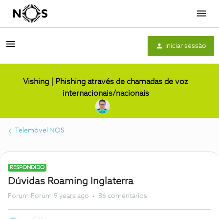
Menu
Iniciar sessão
Vishing | Phishing através de chamadas de voz
internacionais/nacionais
Telemóvel NOS
RESPONDIDO
Dúvidas Roaming Inglaterra
Forum|Forum|9 years ago
86 comentários