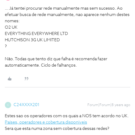
... Já tentei procurar rede manualmente mas sem sucesso.
Ao
efetuar busca de rede manualmente, nao aparece nenhum destes
nomes:
O2 UK
EVERYTHING EVERYWHERE LTD
HUTCHISON 3G UK LIMITED
?
Não. Todas que tento diz que falha é recomenda fazer
automaticamente. Ciclo de falhanços.
C24XXXX201
Forum|Forum|8 years ago
C
Estes sao os operadores com os quais a NOS tem acordo no UK.
Países, operadores e cobertura disponíveis
Sera que esta numa zona sem cobertura dessas redes?