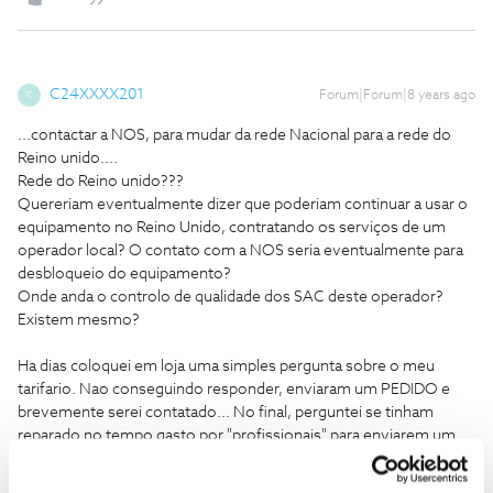
C24XXXX201
Forum|Forum|8 years ago
C
...contactar a NOS, para mudar da rede Nacional para a rede do
Reino unido....
Rede do Reino unido???
Quereriam eventualmente dizer que poderiam continuar a usar o
equipamento no Reino Unido, contratando os serviços de um
operador local? O contato com a NOS seria eventualmente para
desbloqueio do equipamento?
Onde anda o controlo de qualidade dos SAC deste operador?
Existem mesmo?
Ha dias coloquei em loja uma simples pergunta sobre o meu
tarifario. Nao conseguindo responder, enviaram um PEDIDO e
brevemente serei contatado... No final, perguntei se tinham
reparado no tempo gasto por "profissionais" para enviarem um
pedido (escolher o assunto e bla bla bla) e como é que acham que
os clientes se sentem quando sao estes a faze-lo.... "Sim,