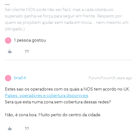
Ser cliente NOS pode não ser fácil, mas a cada obstáculo
superado ganha-se força para seguir em frente. Respeito por
quem se propõem ajudar sem nada em troca... nem mesmo um
obrigado;)
1 pessoa gostou
T
tina54
Forum|Forum|8 years ago
T
Estes sao os operadores com os quais a NOS tem acordo no UK.
Países, operadores e cobertura disponíveis
Sera que esta numa zona sem cobertura dessas redes?
Não, é zona boa. Muito perto do centro da cidade.