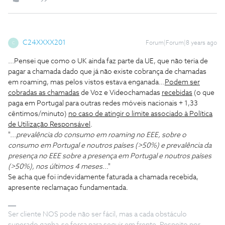
C24XXXX201
Forum|Forum|8 years ago
C
...Pensei que como o UK ainda faz parte da UE, que não teria de
pagar a chamada dado que já não existe cobrança de chamadas
em roaming, mas pelos vistos estava enganada...
Podem ser
cobradas as chamadas
de Voz e Videochamadas
recebidas
(o que
paga em Portugal para outras redes móveis nacionais + 1,33
cêntimos/minuto)
no caso de atingir o limite associado à Política
de Utilização Responsável
.
"...
prevalência do consumo em roaming no EEE, sobre o
consumo em Portugal e noutros países (>50%) e prevalência da
presença no EEE sobre a presença em Portugal e noutros países
(>50%), nos últimos 4 meses
..."
Se acha que foi indevidamente faturada a chamada recebida,
apresente reclamaçao fundamentada.
Ser cliente NOS pode não ser fácil, mas a cada obstáculo