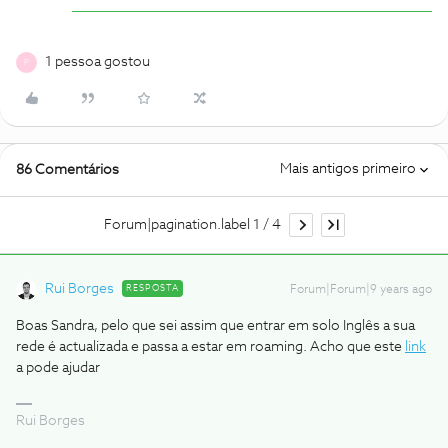
1 pessoa gostou
P
Mais antigos primeiro
86 Comentários
Forum|pagination.label 1 / 4
Rui Borges
RESPOSTA
Forum|Forum|9 years ago
Boas Sandra, pelo que sei assim que entrar em solo Inglês a sua
rede é actualizada e passa a estar em roaming. Acho que este
link
a pode ajudar
Rui Borges