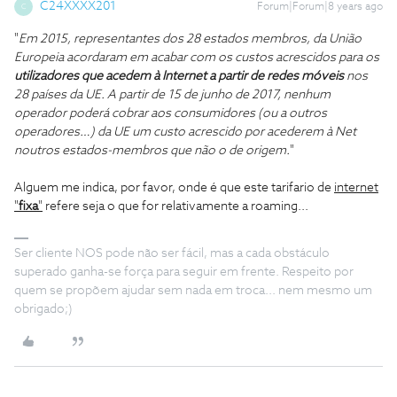
C24XXXX201
Forum|Forum|8 years ago
C
"
Em 2015, representantes dos 28 estados membros, da União
Europeia acordaram em acabar com os custos acrescidos para os
utilizadores que acedem à Internet a partir de redes móveis
nos
28 países da UE. A partir de 15 de junho de 2017, nenhum
operador poderá cobrar aos consumidores (ou a outros
operadores…) da UE um custo acrescido por acederem à Net
noutros estados-membros que não o de origem.
"
Alguem me indica, por favor, onde é que este tarifario de
internet
"
fixa
"
refere seja o que for relativamente a roaming...
Ser cliente NOS pode não ser fácil, mas a cada obstáculo
superado ganha-se força para seguir em frente. Respeito por
quem se propõem ajudar sem nada em troca... nem mesmo um
obrigado;)