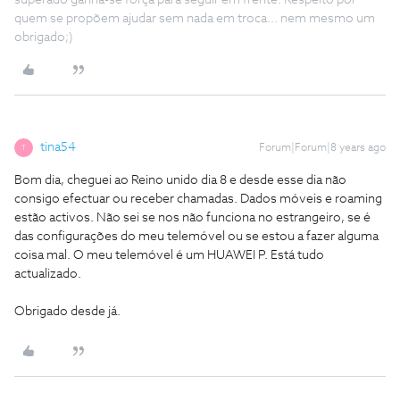
superado ganha-se força para seguir em frente. Respeito por
quem se propõem ajudar sem nada em troca... nem mesmo um
obrigado;)
tina54
Forum|Forum|8 years ago
T
Bom dia, cheguei ao Reino unido dia 8 e desde esse dia não
consigo efectuar ou receber chamadas. Dados móveis e roaming
estão activos. Não sei se nos não funciona no estrangeiro, se é
das configurações do meu telemóvel ou se estou a fazer alguma
coisa mal. O meu telemóvel é um HUAWEI P. Está tudo
actualizado.
Obrigado desde já.