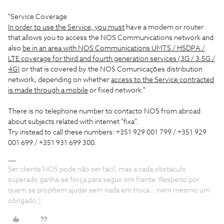
"Service Coverage
In order to use the Service, you must
have a modem or router
that allows you to access the NOS Communications network and
also
be in an area with NOS Communications UMTS / HSDPA /
LTE coverage for third and fourth generation services (3G / 3.5G /
4G)
or that is covered by the NOS Comunicações distribution
network, depending on whether
access to the Service contracted
is made through a mobile
or fixed network."
There is no telephone number to contacto NOS from abroad
about subjects related with internet "fixa".
Try instead to call these numbers: +351 929 001 799 / +351 929
001 699 / +351 931 699 300.
Ser cliente NOS pode não ser fácil, mas a cada obstáculo
superado ganha-se força para seguir em frente. Respeito por
quem se propõem ajudar sem nada em troca... nem mesmo um
obrigado;)