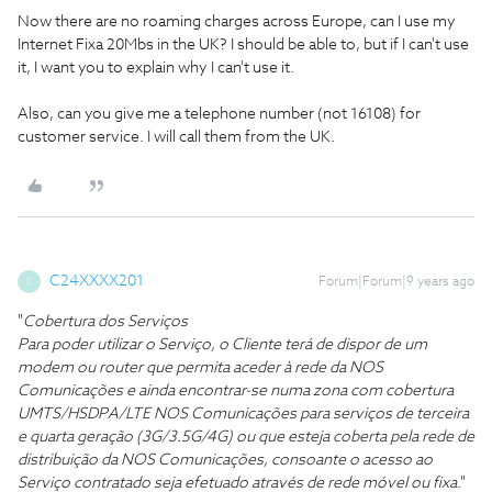
Now there are no roaming charges across Europe, can I use my
Internet Fixa 20Mbs in the UK? I should be able to, but if I can't use
it, I want you to explain why I can't use it.
Also, can you give me a telephone number (not 16108) for
customer service. I will call them from the UK.
C24XXXX201
Forum|Forum|9 years ago
C
"
Cobertura dos Serviços
Para poder utilizar o Serviço, o Cliente terá de dispor de um
modem ou router que permita aceder à rede da NOS
Comunicações e ainda encontrar-se numa zona com cobertura
UMTS/HSDPA/LTE NOS Comunicações para serviços de terceira
e quarta geração (3G/3.5G/4G) ou que esteja coberta pela rede de
distribuição da NOS Comunicações, consoante o acesso ao
Serviço contratado seja efetuado através de rede móvel ou fixa
."