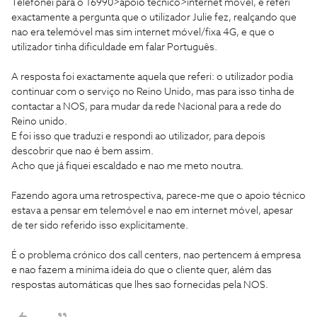
Telefonei para o 16990>apoio técnico>internet móvel, e referi
exactamente a pergunta que o utilizador Julie fez, realçando que
nao era telemóvel mas sim internet móvel/fixa 4G, e que o
utilizador tinha dificuldade em falar Português.
A resposta foi exactamente aquela que referi: o utilizador podia
continuar com o serviço no Reino Unido, mas para isso tinha de
contactar a NOS, para mudar da rede Nacional para a rede do
Reino unido.
E foi isso que traduzi e respondi ao utilizador, para depois
descobrir que nao é bem assim.
Acho que já fiquei escaldado e nao me meto noutra.
Fazendo agora uma retrospectiva, parece-me que o apoio técnico
estava a pensar em telemóvel e nao em internet móvel, apesar
de ter sido referido isso explicitamente.
É o problema crónico dos call centers, nao pertencem á empresa
e nao fazem a minima ideia do que o cliente quer, além das
respostas automáticas que lhes sao fornecidas pela NOS.