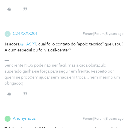
C24XXXX201
Forum|Forum|8 years ago
C
Ja agora
@HASPT
, qual foi o contato do "apoio técnico" que usou?
Algum especial ou foi via call-center?
Ser cliente NOS pode não ser fácil, mas a cada obstáculo
superado ganha-se força para seguir em frente. Respeito por
quem se propõem ajudar sem nada em troca... nem mesmo um
obrigado;)
Anonymous
Forum|Forum|8 years ago
A