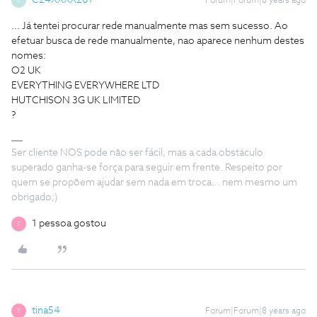
C24XXXX201
Forum|Forum|8 years ago
C
... Já tentei procurar rede manualmente mas sem sucesso.
Ao
efetuar busca de rede manualmente, nao aparece nenhum destes
nomes:
O2 UK
EVERYTHING EVERYWHERE LTD
HUTCHISON 3G UK LIMITED
?
Ser cliente NOS pode não ser fácil, mas a cada obstáculo
superado ganha-se força para seguir em frente. Respeito por
quem se propõem ajudar sem nada em troca... nem mesmo um
obrigado;)
1 pessoa gostou
T
tina54
Forum|Forum|8 years ago
T