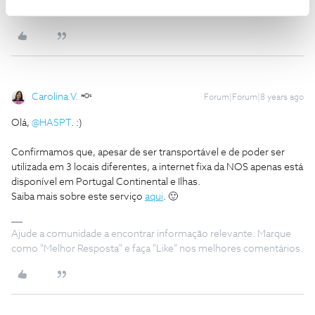
para o futuro de nós, clientes.
Carolina V.
Forum|Forum|8 years ago
Olá,
@HASPT
. :)
Confirmamos que, apesar de ser transportável e de poder ser
utilizada em 3 locais diferentes, a internet fixa da NOS apenas está
disponível em Portugal Continental e Ilhas.
Saiba mais sobre este serviço
aqui
. 🙂
Ajude a comunidade a encontrar informação relevante. Marque
como "Melhor Resposta" e faça "Like" nos melhores comentários.