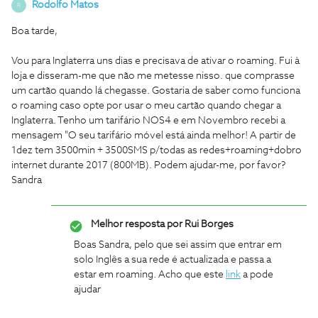
Rodolfo Matos
R
Boa tarde,
Vou para Inglaterra uns dias e precisava de ativar o roaming. Fui à
loja e disseram-me que não me metesse nisso. que comprasse
um cartão quando lá chegasse. Gostaria de saber como funciona
o roaming caso opte por usar o meu cartão quando chegar a
Inglaterra. Tenho um tarifário NOS4 e em Novembro recebi a
mensagem "O seu tarifário móvel está ainda melhor! A partir de
1dez tem 3500min + 3500SMS p/todas as redes+roaming+dobro
internet durante 2017 (800MB). Podem ajudar-me, por favor?
Sandra
Melhor resposta por
Rui Borges
Boas Sandra, pelo que sei assim que entrar em
solo Inglês a sua rede é actualizada e passa a
estar em roaming. Acho que este
link
a pode
ajudar