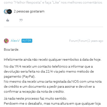
como "Melhor Resposta" e faça "Like" nos melhores comentários.
2 pessoas gostaram
AlexV
AUTOR
Forum|Forum|2 years ago
Boa tarde.
Infelizmente ainda não recebi qualquer reembolso à data de hoje.
No dia 19/4 recebi um contacto telefónico a informar que a
devolução seria feita no dia 22/4 via pelo memo método de
pagamento (PayPal).
No mesmo dia recebi uma carta registada da NOS com uma nota
de crédito e um documento a pedir para assinar e devolver a
confirmar a recepção da nota de crédito.
Já nada neste processo faz muito sentido.
Perdoem-me o desabafo, mas numa altura em que qualquer loja