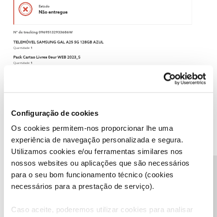
Configuração de cookies
Ajude a comunidade do Fórum NOS com “Likes” e “Melhor
Os cookies permitem-nos proporcionar lhe uma
Resposta” nas soluções mais úteis. Siga o perfil para acompanhar
dicas, ajuda e novidades do Fórum NOS.
experiência de navegação personalizada e segura.
Utilizamos cookies e/ou ferramentas similares nos
nossos websites ou aplicações que são necessários
Precisa de ajuda?
para o seu bom funcionamento técnico (cookies
necessários para a prestação de serviço).
AlexV
AUTOR
Forum|Forum|2 years ago
Caso aceite, poderemos utilizar cookies para analisar
Obrigado pela verificação.