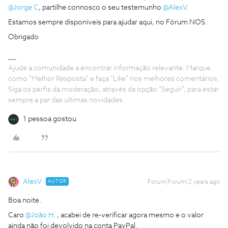
@Jorge C
, partilhe connosco o seu testemunho
@AlexV
.
Estamos sempre disponíveis para ajudar aqui, no Fórum NOS.
Obrigado
Ajude a comunidade a encontrar informação relevante. Marque
como "Melhor Resposta" e faça "Like" nos melhores comentários.
Siga os perfis da moderação, através da opção "Seguir", para estar
sempre a par das ultimas novidades.
1 pessoa gostou
AlexV
AUTOR
Forum|Forum|2 years ago
Boa noite.
Caro
@João H.
, acabei de re-verificar agora mesmo e o valor
ainda não foi devolvido na conta PayPal.