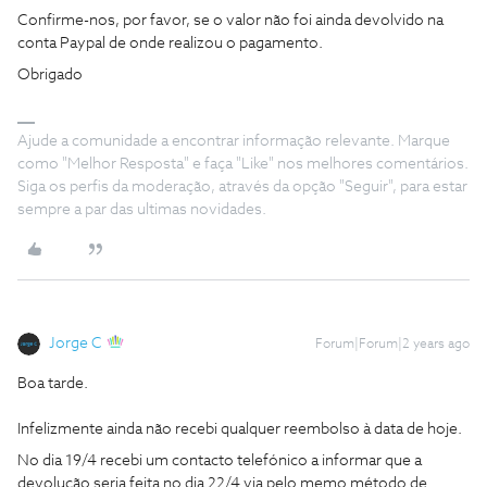
Confirme-nos, por favor, se o valor não foi ainda devolvido na
conta Paypal de onde realizou o pagamento.
Obrigado
Ajude a comunidade a encontrar informação relevante. Marque
como "Melhor Resposta" e faça "Like" nos melhores comentários.
Siga os perfis da moderação, através da opção "Seguir", para estar
sempre a par das ultimas novidades.
Jorge C
Forum|Forum|2 years ago
Boa tarde.
Infelizmente ainda não recebi qualquer reembolso à data de hoje.
No dia 19/4 recebi um contacto telefónico a informar que a
devolução seria feita no dia 22/4 via pelo memo método de