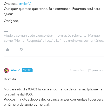
Ora essa,
@AlexV
.
Qualquer questão que tenha, fale connosco. Estamos aqui para
ajudar.
Obrigado,
Ajude a comunidade a encontrar informação relevante. Marque
como "Melhor Resposta" e faça "Like" nos melhores comentários.
AlexV
AUTOR
Forum|Forum|2 years ago
Bom dia.
No passado dia 03/03 fiz uma encomenda de um smartphone na
loja online da NOS.
Poucos minutos depois decidi cancelar a encomenda e liguei para
o número de apoio comercial.