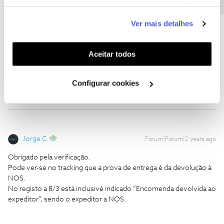
informação estatística (cookies de analítica), adaptar
Pode ver-se no tracking que a prova de entrega é da devolução à
este serviço às suas preferências e apresentar-lhe
NOS.
Ver mais detalhes
funcionalidades (cookies de personalização e
No registo a 8/3 está inclusivé indicado “Encomenda devolvida ao
funcionalidade) e adaptar anúncios aos seus interesses
expeditor”, sendo o expeditor a NOS.
(cookies de publicidade personalizada). Pode gerir a
Aceitar todos
utilização dos cookies clicando em "
Configurar
Cookies
".
1 pessoa gostou
Configurar cookies
Jorge C
Forum|Forum|2 years ago
Obrigado pela verificação.
Pode ver-se no tracking que a prova de entrega é da devolução à
NOS.
No registo a 8/3 está inclusivé indicado “Encomenda devolvida ao
expeditor”, sendo o expeditor a NOS.