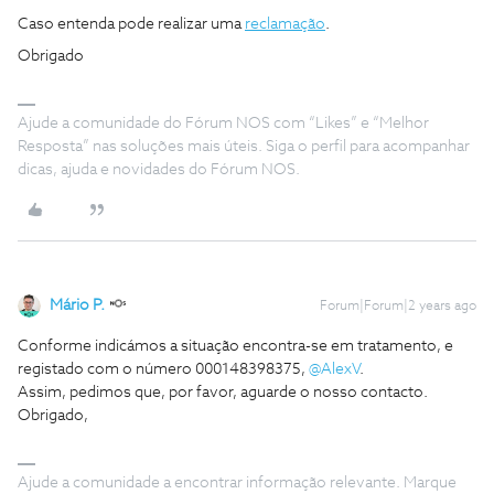
Caso entenda pode realizar uma
reclamação
.
Obrigado
Ajude a comunidade do Fórum NOS com “Likes” e “Melhor
Resposta” nas soluções mais úteis. Siga o perfil para acompanhar
dicas, ajuda e novidades do Fórum NOS.
Mário P.
Forum|Forum|2 years ago
Conforme indicámos a situação encontra-se em tratamento, e
registado com o número 000148398375,
@AlexV
.
Assim, pedimos que, por favor, aguarde o nosso contacto.
Obrigado,
Ajude a comunidade a encontrar informação relevante. Marque