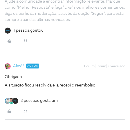
Ajude a comunidade a encontrar informação relevante. Marque
como "Melhor Resposta" e faça "Like" nos melhores comentários.
Siga os perfis da moderação, através da opção "Seguir", para estar
sempre a par das ultimas novidades.
1 pessoa gostou
AlexV
AUTOR
Forum|Forum|2 years ago
Obrigado.
A situação ficou resolvida e já recebi o reembolso.
3 pessoas gostaram