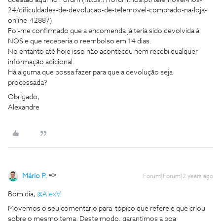
questão aqui no Forum (https://forum.nos.pt/telemovel-nos-
24/dificuldades-de-devolucao-de-telemovel-comprado-na-loja-
online-42887)
Foi-me confirmado que a encomenda já teria sido devolvida à
NOS e que receberia o reembolso em 14 dias.
No entanto até hoje isso não aconteceu nem recebi qualquer
informação adicional.
Há alguma que possa fazer para que a devolução seja
processada?
Obrigado,
Alexandre
Mário P.
Forum|Forum|2 years ago
Bom dia,
@AlexV
.
Movemos o seu comentário para tópico que refere e que criou
sobre o mesmo tema. Deste modo, garantimos a boa