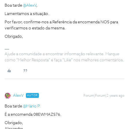
Boa tarde
@AlexV
,
Lamentamos a situação.
Por favor, confirme-nos a Referência da encomenda NOS para
verificarmos o estado da mesma.
Obrigado,
Ajude a comunidade a encontrar informação relevante. Marque
como "Melhor Resposta" e faça "Like" nos melhores comentários.
AlexV
AUTOR
Forum|Forum|2 years ago
Boa tarde
@Mário P.
É a encomenda 08EWMAZS76.
Obrigado,