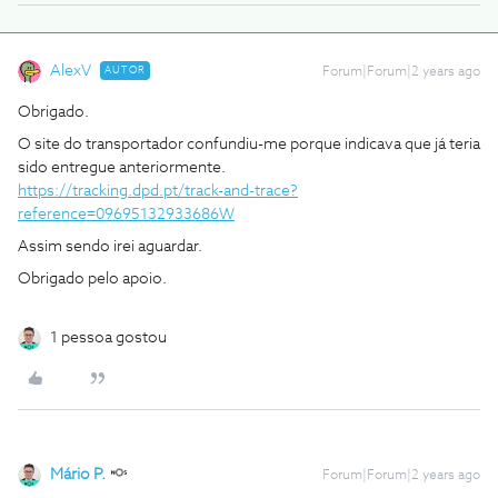
AlexV
AUTOR
Forum|Forum|2 years ago
Obrigado.
O site do transportador confundiu-me porque indicava que já teria
sido entregue anteriormente.
https://tracking.dpd.pt/track-and-trace?
reference=09695132933686W
Assim sendo irei aguardar.
Obrigado pelo apoio.
1 pessoa gostou
Mário P.
Forum|Forum|2 years ago