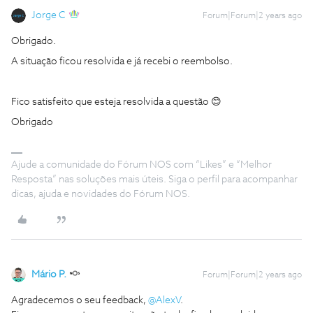
Jorge C
Forum|Forum|2 years ago
Obrigado.
A situação ficou resolvida e já recebi o reembolso.
Fico satisfeito que esteja resolvida a questão 😊
Obrigado
Ajude a comunidade do Fórum NOS com “Likes” e “Melhor
Resposta” nas soluções mais úteis. Siga o perfil para acompanhar
dicas, ajuda e novidades do Fórum NOS.
Mário P.
Forum|Forum|2 years ago
Agradecemos o seu feedback,
@AlexV
.