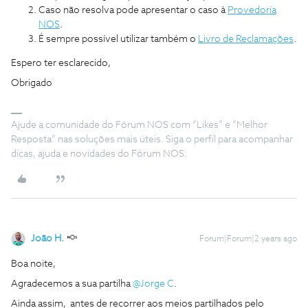
Caso não resolva pode apresentar o caso à
Provedoria
NOS
.
É sempre possível utilizar também o
Livro de Reclamações
.
Espero ter esclarecido,
Obrigado
Ajude a comunidade do Fórum NOS com “Likes” e “Melhor
Resposta” nas soluções mais úteis. Siga o perfil para acompanhar
dicas, ajuda e novidades do Fórum NOS.
João H.
Forum|Forum|2 years ago
Boa noite,
Agradecemos a sua partilha
@Jorge C
.
Ainda assim, antes de recorrer aos meios partilhados pelo