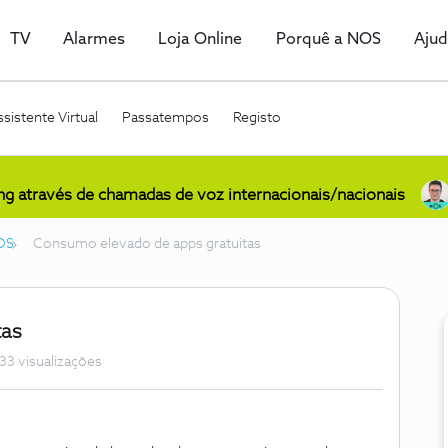
TV
Alarmes
Loja Online
Porquê a NOS
Aju
sistente Virtual
Passatempos
Registo
ing através de chamadas de voz internacionais/nacionais
OS
Consumo elevado de apps gratuitas
tas
33 visualizações