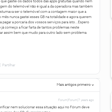
r que gastei os dados todos das apps gratuitas quando nem
ntagem do telemóvel não é igual a da operadora mas também
costumava ser o telemóvel com a contagem maior que a
 mês nunca gastei esses GB na totalidade e agora querem
pagar a porcaria dos vossos serviços para isto...Espero
já começo a ficar farta de tantos problemas neste
inuar assim bem que mudo para outro lado sem problema
Partilhar
Mais antigos primeiro
Forum|Forum|7 years ago
erificar nem solucionar essa situação aqui no Fórum deve