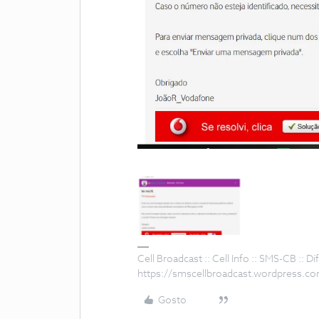
Cell Broadcast :: Cell Info :: SMS-CB :: 
https://smscellbroadcast.wordpress.c
Gosto