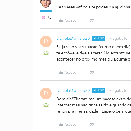
Se tiveres wtf no site podes ir a ajudinha
+2
Gosto
DanielaDionísio20
Megabyte
AUTOR
D
Eu já resolvi a situação (como quem diz)
telemóvel e tive a alterar. No entanto s
acontecer no próximo mês ou alguma o
Gosto
DanielaDionísio20
Megabyte
AUTOR
D
Bom dia! Tiraram me um pacote extra de 
internet mas não tinha saldo e quando c
renovar a mensalidade...Espero bem que 
Gosto