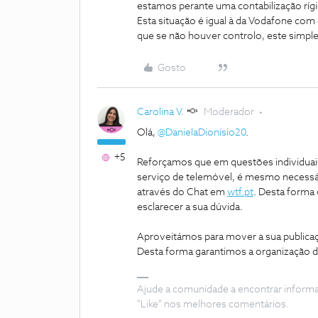
estamos perante uma contabilização ríg
Esta situação é igual à da Vodafone com 
que se não houver controlo, este simp
Gosto
Carolina V.
Moderador
Olá,
@DanielaDionísio20
.
+5
Reforçamos que em questões individuai
serviço de telemóvel, é mesmo necessár
através do Chat em
wtf.pt
. Desta forma
esclarecer a sua dúvida.
Aproveitámos para mover a sua publicaç
Desta forma garantimos a organização
Ajude a comunidade a encontrar inform
"Like" nos melhores comentários.