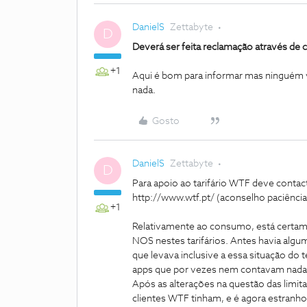
DanielS
Zettabyte
D
Deverá ser feita reclamação através de 
+1
Aqui é bom para informar mas ninguém 
nada.
Gosto
DanielS
Zettabyte
D
Para apoio ao tarifário WTF deve contact
http://www.wtf.pt/ (aconselho paciência 
+1
Relativamente ao consumo, está certam
NOS nestes tarifários. Antes havia alg
que levava inclusive a essa situação do t
apps que por vezes nem contavam nada
Após as alterações na questão das limit
clientes WTF tinham, e é agora estranh