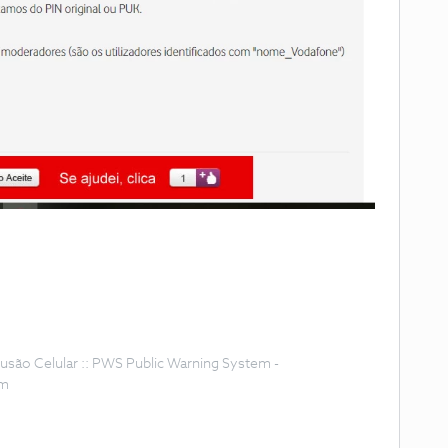
Difusão Celular :: PWS Public Warning System -
om