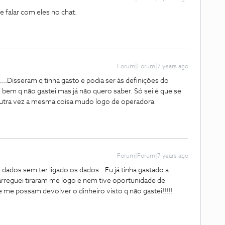
 e falar com eles no chat.
Forum|Forum|7 years ago
....Disseram q tinha gasto e podia ser às definições do
ei bem q não gastei mas já não quero saber. Só sei é que se
utra vez a mesma coisa mudo logo de operadora
Forum|Forum|7 years ago
dados sem ter ligado os dados...Eu já tinha gastado a
arreguei tiraram me logo e nem tive oportunidade de
me possam devolver o dinheiro visto q não gastei!!!!!