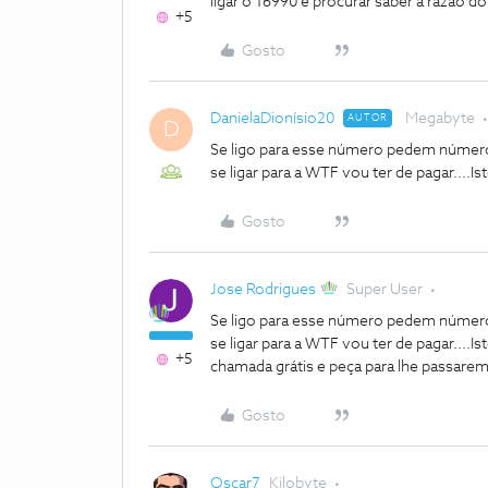
ligar o 16990 e procurar saber a razão
+5
Gosto
DanielaDionísio20
Megabyte
AUTOR
D
Se ligo para esse número pedem número
se ligar para a WTF vou ter de pagar....Is
Gosto
Jose Rodrigues
Super User
Se ligo para esse número pedem número
se ligar para a WTF vou ter de pagar....Is
+5
chamada grátis e peça para lhe passare
Gosto
Oscar7
Kilobyte