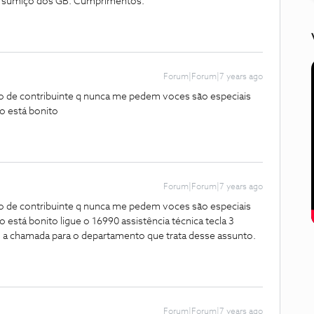
 do sumiço dos GB. Cumprimentos.
Forum|Forum|7 years ago
 de contribuinte q nunca me pedem voces são especiais
to está bonito
Forum|Forum|7 years ago
 de contribuinte q nunca me pedem voces são especiais
to está bonito
ligue o 16990 assistência técnica tecla 3
m a chamada para o departamento que trata desse assunto.
Forum|Forum|7 years ago