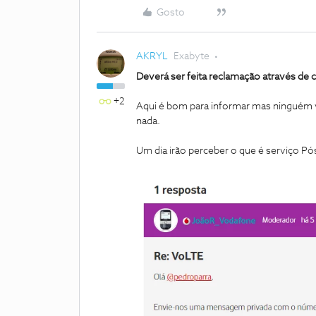
Gosto
AKRYL
Exabyte
Deverá ser feita reclamação através de 
+2
Aqui é bom para informar mas ninguém 
nada.
Um dia irão perceber o que é serviço Pó