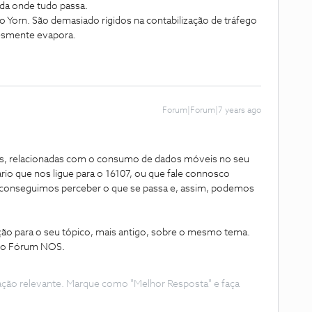
ida onde tudo passa.
o Yorn. São demasiado rígidos na contabilização de tráfego
lesmente evapora.
Forum|Forum|7 years ago
s, relacionadas com o consumo de dados móveis no seu
io que nos ligue para o 16107, ou que fale connosco
 conseguimos perceber o que se passa e, assim, podemos
ão para o seu tópico, mais antigo, sobre o mesmo tema.
 do Fórum NOS.
ação relevante. Marque como "Melhor Resposta" e faça