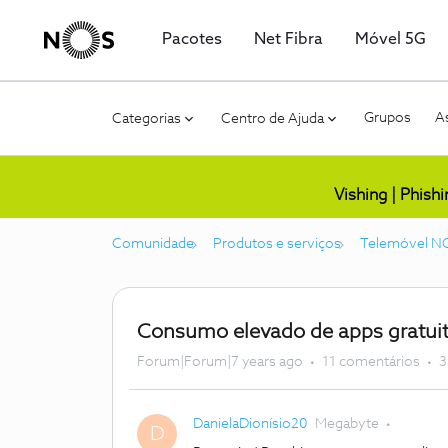
Pacotes
Net Fibra
Móvel 5G
Grupos
As
Categorias
Centro de Ajuda
Vishing | Phish
Comunidade
Produtos e serviços
Telemóvel N
Consumo elevado de apps gratui
Forum|Forum|7 years ago
11 comentários
3
DanielaDionísio20
Megabyte
D