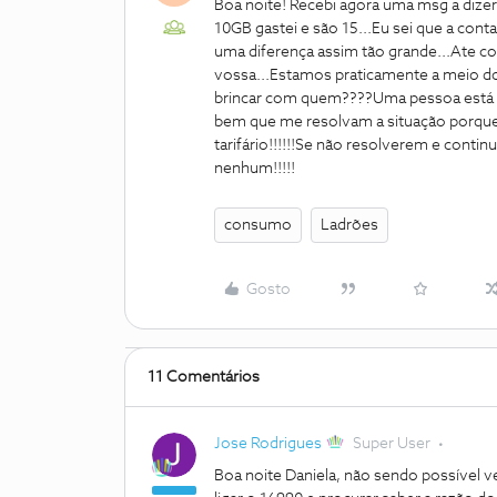
Boa noite! Recebi agora uma msg a dize
10GB gastei e são 15...Eu sei que a co
uma diferença assim tão grande...Ate 
vossa...Estamos praticamente a meio do
brincar com quem????Uma pessoa está a 
bem que me resolvam a situação porque 
tarifário!!!!!!Se não resolverem e cont
nenhum!!!!!
consumo
Ladrões
Gosto
11 Comentários
Jose Rodrigues
Super User
Boa noite Daniela, não sendo possível v