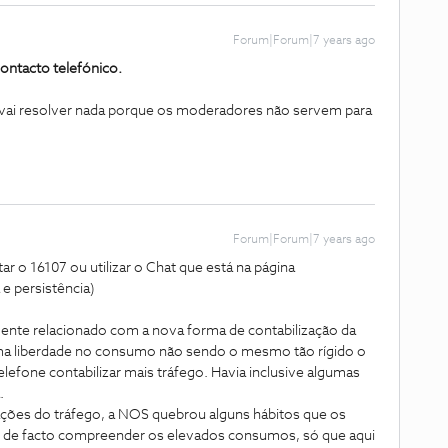
Forum|Forum|7 years ago
contacto telefónico.
vai resolver nada porque os moderadores não servem para
Forum|Forum|7 years ago
ar o 16107 ou utilizar o Chat que está na página
e persistência)
ente relacionado com a nova forma de contabilização da
uma liberdade no consumo não sendo o mesmo tão rígido o
elefone contabilizar mais tráfego. Havia inclusive algumas
.
ações do tráfego, a NOS quebrou alguns hábitos que os
o de facto compreender os elevados consumos, só que aqui